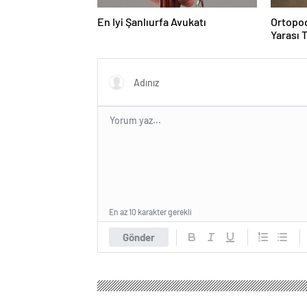
En Iyi Şanlıurfa Avukatı
Ortopod
Yarası 
En az 10 karakter gerekli
Gönder