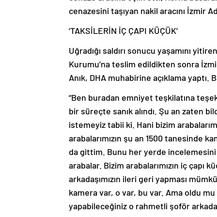
cenazesini taşıyan nakil aracını İzmir 
‘TAKSİLERİN İÇ ÇAPI KÜÇÜK’
Uğradığı saldırı sonucu yaşamını yitiren
Kurumu’na teslim edildikten sonra İzmir
Anık, DHA muhabirine açıklama yaptı. Ba
“Ben buradan emniyet teşkilatına teşekk
bir süreçte sanık alındı. Şu an zaten bi
istemeyiz tabii ki. Hani bizim arabalarım
arabalarımızın şu an 1500 tanesinde kam
da gittim. Bunu her yerde incelemesini
arabalar. Bizim arabalarımızın iç çapı kü
arkadaşımızın ileri geri yapması mümkün
kamera var, o var, bu var. Ama oldu mu 
yapabileceğiniz o rahmetli şoför arkad