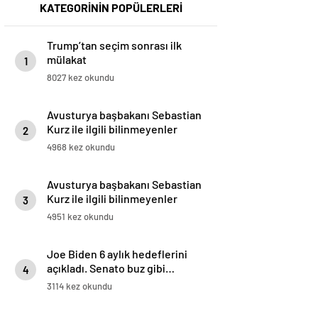
KATEGORİNİN POPÜLERLERİ
Trump’tan seçim sonrası ilk
mülakat
1
8027 kez okundu
Avusturya başbakanı Sebastian
Kurz ile ilgili bilinmeyenler
2
4968 kez okundu
Avusturya başbakanı Sebastian
Kurz ile ilgili bilinmeyenler
3
4951 kez okundu
Joe Biden 6 aylık hedeflerini
açıkladı. Senato buz gibi…
4
3114 kez okundu