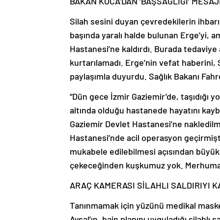
BAKAN KOCA’DAN ‘BAŞSAĞLIĞI’ MESAJ
Silah sesini duyan çevredekilerin ihbarı
başında yaralı halde bulunan Erge’yi, 
Hastanesi’ne kaldırdı. Burada tedaviye
kurtarılamadı. Erge’nin vefat haberini, 
paylaşımla duyurdu. Sağlık Bakanı Fahre
“Dün gece İzmir Gaziemir’de, taşıdığı yo
altında olduğu hastanede hayatını kaybe
Gaziemir Devlet Hastanesi’ne nakledilm
Hastanesi’nde acil operasyon geçirmişt
mukabele edilebilmesi açısından büyük ü
çekeceğinden kuşkumuz yok. Merhuma Al
ARAÇ KAMERASI SİLAHLI SALDIRIYI K
Tanınmamak için yüzünü medikal maske 
Aysal’ın, hain planını uyguladığı silahlı