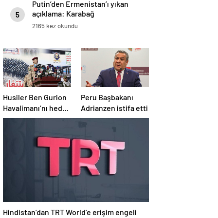
Putin’den Ermenistan’ı yıkan
açıklama: Karabağ
5
Azerbaycan’ın ayrılmaz bir
2165 kez okundu
parçasıdır!
Husiler Ben Gurion
Peru Başbakanı
Havalimanı’nı hedef
Adrianzen istifa etti
aldı
Hindistan’dan TRT World’e erişim engeli