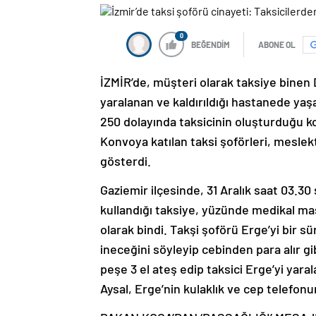
0
BEĞENDİM
ABONE OL
İZMİR’de, müşteri olarak taksiye binen D
yaralanan ve kaldırıldığı hastanede yaş
250 dolayında taksicinin oluşturduğu ko
Konvoya katılan taksi şoförleri, meslekt
gösterdi.
Gaziemir ilçesinde, 31 Aralık saat 03.30
kullandığı taksiye, yüzünde medikal ma
olarak bindi. Takşi şoförü Erge’yi bir sür
ineceğini söyleyip cebinden para alır gi
peşe 3 el ateş edip taksici Erge’yi yaral
Aysal, Erge’nin kulaklık ve cep telefonu