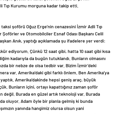
Adli Tıp Kurumu morguna kadar takip etti.
 taksi şoförü Oğuz Erge’nin cenazesini İzmir Adli Tıp
 Şoförler ve Otomobilciler Esnaf Odası Başkanı Celil
şkan Anık, yaptığı açıklamada şu ifadelere yer verdi:
ür ediyorum. Çünkü 12 saat gibi, hatta 10 saat gibi kısa
ldiğim kadarıyla da bugün tutuklandı. Bunların olmasını
ızda bir nebze de olsa tedbir var. Bizim İzmir’deki
era var. Amerika’daki gibi farklı önlem. Ben Amerika’ya
 yaptık. Amerika’dakinde hepsi geniş araç, büyük
çük. Bunların içini, ortayı kapattığınız zaman şoför
 değil. Burada en güzel artık teknoloji var. Burada
da oluyor. Adam öyle bir planla gelmiş ki bunda
aşımızın yanında hangimiz olursa olsun yani