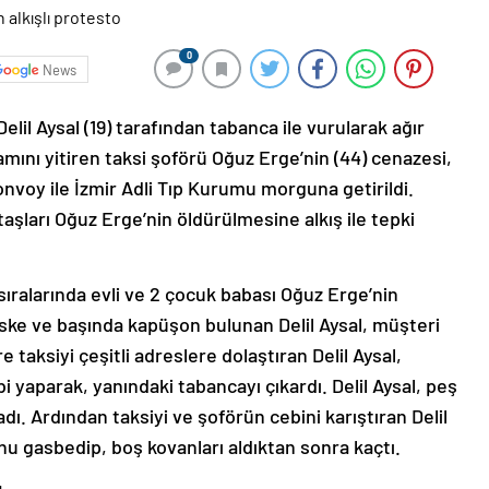
0
News
elil Aysal (19) tarafından tabanca ile vurularak ağır
amını yitiren taksi şoförü Oğuz Erge’nin (44) cenazesi,
nvoy ile İzmir Adli Tıp Kurumu morguna getirildi.
aşları Oğuz Erge’nin öldürülmesine alkış ile tepki
 sıralarında evli ve 2 çocuk babası Oğuz Erge’nin
ske ve başında kapüşon bulunan Delil Aysal, müşteri
e taksiyi çeşitli adreslere dolaştıran Delil Aysal,
bi yaparak, yanındaki tabancayı çıkardı. Delil Aysal, peş
adı. Ardından taksiyi ve şoförün cebini karıştıran Delil
nu gasbedip, boş kovanları aldıktan sonra kaçtı.