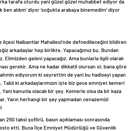
arka tarafa oturdu yani güzel güzel muhabbet ediyor da
ak ben aldım’ diyor ‘soğukta arabaya binemedim’ diyor
 ilçesi Nalbantlar Mahallesi’nde defnedileceğini bildiren
ğiz arkadaşlar hep birlikte. Yapacağımız bu. Bundan
. Elimizden geleni yapacağız. Ama bunlarla ilgili olarak
ması gerekir. Ama ne kadar dikkatli olursan ol, bana göre
 tahmin ediyorum ki seyrettim de yani bu hadiseyi yapan
. Tabii ki arkadaşlarımızın işte biz gece emniyet kemeri
 Yani kanunla olacak bir şey. Kemerle olsa da bir kaza
 var. Yarın herhangi bir şey yapmadan cenazemizi
i
an 250 taksi şoförü, basın açıklaması sonrasında
otesto etti. Buca İlçe Emniyet Müdürlüğü ve Güvenlik