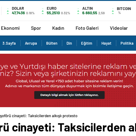
DOLAR
EURO
ALTIN
BITCOIN
47,7436
55,2510
6.660,55
%
0.18%
0.32%
2,59
Ekonomi
Spor
Kadın
Foto Galeri
Videolar
3.Sayfa
Avrupa
Bülten
Din
Eğitim
Hayat
Politika
 şoförü cinayeti: Taksicilerden alkışlı protesto
rü cinayeti: Taksicilerden a