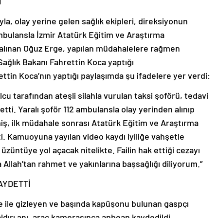
I
yla, olay yerine gelen sağlık ekipleri, direksiyonun
ambulansla İzmir Atatürk Eğitim ve Araştırma
 alınan Oğuz Erge, yapılan müdahalelere rağmen
Sağlık Bakanı Fahrettin Koca yaptığı
ttin Koca’nın yaptığı paylaşımda şu ifadelere yer verdi:
lcu tarafından ateşli silahla vurulan taksi şoförü, tedavi
tti. Yaralı şoför 112 ambulansla olay yerinden alınıp
iş, ilk müdahale sonrası Atatürk Eğitim ve Araştırma
i. Kamuoyuna yayılan video kaydı iyiliğe vahşetle
züntüye yol açacak nitelikte. Failin hak ettiği cezayı
lah’tan rahmet ve yakınlarına başsağlığı diliyorum.”
AYDETTİ
ile gizleyen ve başında kapüşonu bulunan gaspçı
 saldırı anı, araç kamerasınca anbean kaydedildi.