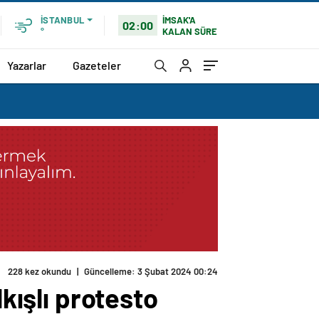
İMSAK'A
İSTANBUL
02:00
KALAN SÜRE
°
Yazarlar
Gazeteler
228 kez okundu
|
Güncelleme: 3 Şubat 2024 00:24
lkışlı protesto