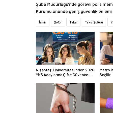
Şube Müdürlüğü’nde görevli polis memur
Kurumu önünde geniş güvenlik önlemi a
İzmir
Şoför
Taksi
Taksi Şoförü
Y
Nişantaşı Üniversitesi’nden 2026
Metro İ
YKS Adaylarına Çifte Güvence:
Seçilir
Sabit Ücret ve Kesintisiz Burs