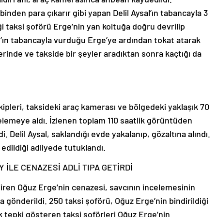
nden para çıkarır gibi yapan Delil Aysal’ın tabancayla 3
iği taksi şoförü Erge’nin yan koltuğa doğru devrilip
sal’ın tabancayla vurduğu Erge’ye ardından tokat atarak
erinde ve takside bir şeyler aradıktan sonra kaçtığı da
ekipleri, taksideki araç kamerası ve bölgedeki yaklaşık 70
elemeye aldı. İzlenen toplam 110 saatlik görüntüden
i. Delil Aysal, saklandığı evde yakalanıp, gözaltına alındı.
edildiği adliyede tutuklandı.
İLE CENAZESİ ADLİ TIPA GETİRDİ
iren Oğuz Erge’nin cenazesi, savcının incelemesinin
gönderildi. 250 taksi şoförü, Oğuz Erge’nin bindirildiği
k tepki gösteren taksi şoförleri Oğuz Erge’nin