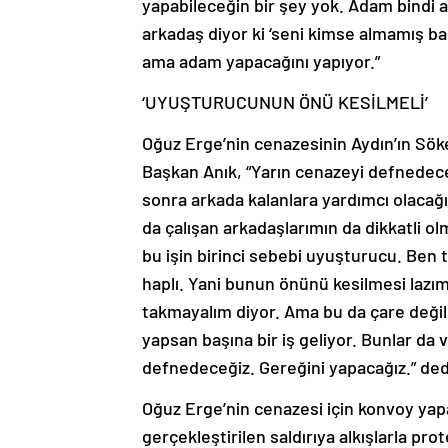
yapabileceğin bir şey yok. Adam bindi 
arkadaş diyor ki ‘seni kimse almamış b
ama adam yapacağını yapıyor.”
‘UYUŞTURUCUNUN ÖNÜ KESİLMELİ’
Oğuz Erge’nin cenazesinin Aydın’ın Söke
Başkan Anık, “Yarın cenazeyi defnedece
sonra arkada kalanlara yardımcı olacağız
da çalışan arkadaşlarımın da dikkatli ol
bu işin birinci sebebi uyuşturucu. Ben
haplı. Yani bunun önünü kesilmesi lazım
takmayalım diyor. Ama bu da çare değil.
yapsan başına bir iş geliyor. Bunlar da
defnedeceğiz. Gereğini yapacağız.” ded
Oğuz Erge’nin cenazesi için konvoy yap
gerçekleştirilen saldırıya alkışlarla pr