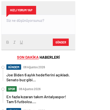
HIZLI YORUM YAP
GÖNDER
SON DAKİKA
HABERLERİ
GÜNDEM
08 Ağustos 2026
Joe Biden 6 aylık hedeflerini açıkladı.
Senato buz gibi…
SPOR
08 Ağustos 2026
En fazla kızaran takım Antalyaspor!
Tam 5 futbolcu….