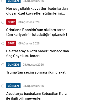
GÜNDEM
08 Ağustos 2026
Norweç silahlı kuvvetleri kadınlardan
oluşan özel kuvvetler eğitimlerini
başlattı.
SPOR
08 Ağustos 2026
Cristiano Ronaldo’nun akıllara zarar
tüm kariyerinin istatistiğini çıkardık !
SPOR
08 Ağustos 2026
Galatasaray’a kötü haber! Monaco’dan
flaş Onyekuru kararı.
GÜNDEM
08 Ağustos 2026
Trump’tan seçim sonrası ilk mülakat
GÜNDEM
08 Ağustos 2026
Avusturya başbakanı Sebastian Kurz
ile ilgili bilinmeyenler