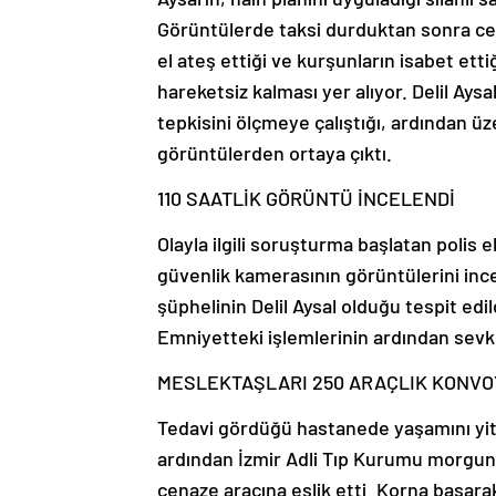
Görüntülerde taksi durduktan sonra cebi
el ateş ettiği ve kurşunların isabet ett
hareketsiz kalması yer alıyor. Delil Ay
tepkisini ölçmeye çalıştığı, ardından üz
görüntülerden ortaya çıktı.
110 SAATLİK GÖRÜNTÜ İNCELENDİ
Olayla ilgili soruşturma başlatan polis 
güvenlik kamerasının görüntülerini inc
şüphelinin Delil Aysal olduğu tespit edild
Emniyetteki işlemlerinin ardından sevk 
MESLEKTAŞLARI 250 ARAÇLIK KONVOY 
Tedavi gördüğü hastanede yaşamını yit
ardından İzmir Adli Tıp Kurumu morguna 
cenaze aracına eşlik etti. Korna basara