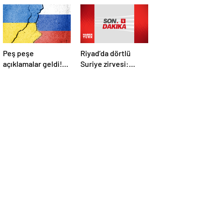
Peş peşe
Riyad’da dörtlü
açıklamalar geldi!
Suriye zirvesi:
İstanbul’daki Rusya-
Cumhurbaşkanı
Ukrayna
Erdoğan Trump,
görüşmelerine
Selman ve Şara ile
kimler katılacak?
görüştü