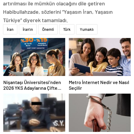
artırılması ile mümkün olacağını dile getiren
Habibullahzade, sözlerini “Yaşasın İran, Yaşasın
Türkiye” diyerek tamamladı.
İran
İran'ın
Önemli
Türk
Yumaklı
Nişantaşı Üniversitesi’nden
Metro İnternet Nedir ve Nasıl
2026 YKS Adaylarına Çifte
Seçilir
Güvence: Sabit Ücret ve
Kesintisiz Burs