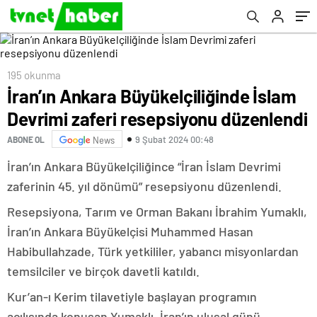
195 okunma
İran’ın Ankara Büyükelçiliğinde İslam
Devrimi zaferi resepsiyonu düzenlendi
9 Şubat 2024 00:48
ABONE OL
News
İran’ın Ankara Büyükelçiliğince “İran İslam Devrimi
zaferinin 45. yıl dönümü” resepsiyonu düzenlendi.
Resepsiyona, Tarım ve Orman Bakanı İbrahim Yumaklı,
İran’ın Ankara Büyükelçisi Muhammed Hasan
Habibullahzade, Türk yetkililer, yabancı misyonlardan
temsilciler ve birçok davetli katıldı.
Kur’an-ı Kerim tilavetiyle başlayan programın
açılışında konuşan Yumaklı, İran’ın ulusal günü