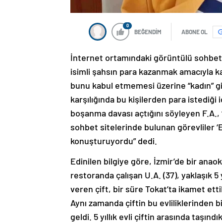
0
BEĞENDİM
ABONE OL
İnternet ortamındaki görüntülü sohbet si
isimli şahsın para kazanmak amacıyla kar
bunu kabul etmemesi üzerine “kadın” gi
karşılığında bu kişilerden para istediği 
boşanma davası açtığını söyleyen F.A.,
sohbet sitelerinde bulunan görevliler ‘
konuşturuyordu” dedi.
Edinilen bilgiye göre, İzmir’de bir anaok
restoranda çalışan U.A. (37), yaklaşık 
veren çift, bir süre Tokat’ta ikamet ett
Aynı zamanda çiftin bu evliliklerinden b
geldi. 5 yıllık evli çiftin arasında taşın