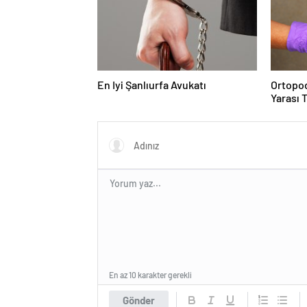
En Iyi Şanlıurfa Avukatı
Ortopod
Yarası 
En az 10 karakter gerekli
Gönder