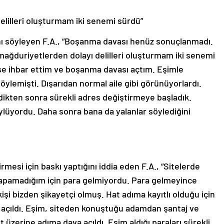
elilleri oluşturmam iki senemi sürdü”
ğını söyleyen F.A., “Boşanma davası henüz sonuçlanmadı.
 mağduriyetlerden dolayı delilleri oluşturmam iki senemi
lise ihbar ettim ve boşanma davası açtım. Eşimle
öylemişti. Dışarıdan normal aile gibi görünüyorlardı.
dikten sonra sürekli adres değiştirmeye başladık.
ylüyordu. Daha sonra bana da yalanlar söylediğini
rmesi için baskı yaptığını iddia eden F.A., “Sitelerde
apamadığım için para gelmiyordu. Para gelmeyince
işi bizden şikayetçi olmuş. Hat adıma kayıtlı olduğu için
açıldı. Eşim, siteden konuştuğu adamdan şantaj ve
t üzerine adıma dava açıldı. Eşim aldığı paraları sürekli