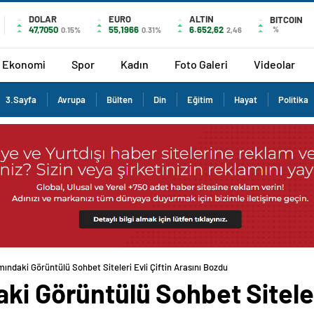
DOLAR
EURO
ALTIN
BITCOIN
47,7050
55,1966
6.652,62
%
0.15%
0.31%
2,46
Ekonomi
Spor
Kadın
Foto Galeri
Videolar
3.Sayfa
Avrupa
Bülten
Din
Eğitim
Hayat
Politika
mındaki Görüntülü Sohbet Siteleri Evli Çiftin Arasını Bozdu
ki Görüntülü Sohbet Siteleri