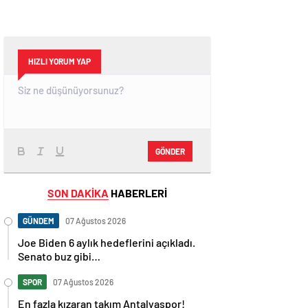
HIZLI YORUM YAP
GÖNDER
SON DAKİKA
HABERLERİ
GÜNDEM
07 Ağustos 2026
Joe Biden 6 aylık hedeflerini açıkladı.
Senato buz gibi…
SPOR
07 Ağustos 2026
En fazla kızaran takım Antalyaspor!