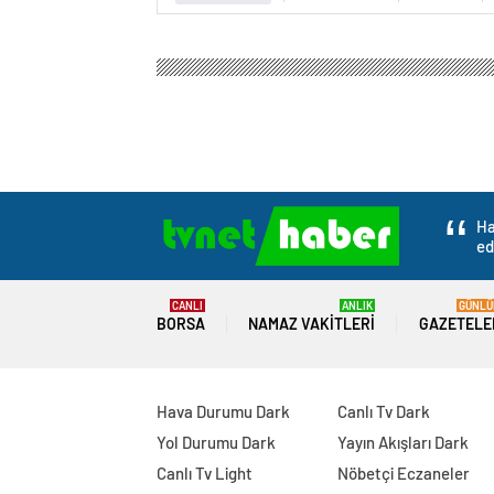
Ha
ed
CANLI
ANLIK
GÜNLÜ
BORSA
NAMAZ VAKITLERI
GAZETELE
Hava Durumu Dark
Canlı Tv Dark
Yol Durumu Dark
Yayın Akışları Dark
Canlı Tv Light
Nöbetçi Eczaneler