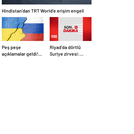
Hindistan’dan TRT World’e erişim engeli
Peş peşe
Riyad’da dörtlü
açıklamalar geldi!
Suriye zirvesi:
İstanbul’daki Rusya-
Cumhurbaşkanı
Ukrayna
Erdoğan Trump,
görüşmelerine
Selman ve Şara ile
kimler katılacak?
görüştü