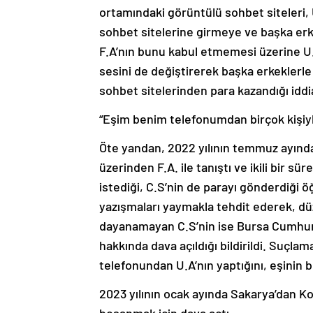
ortamındaki görüntülü sohbet siteleri, U.
sohbet sitelerine girmeye ve başka erk
F.A’nın bunu kabul etmemesi üzerine U.A
sesini de değiştirerek başka erkeklerle s
sohbet sitelerinden para kazandığı iddia
“Eşim benim telefonumdan birçok kişiyle
Öte yandan, 2022 yılının temmuz ayında
üzerinden F.A. ile tanıştı ve ikili bir s
istediği, C.S’nin de parayı gönderdiği öğ
yazışmaları yaymakla tehdit ederek, düze
dayanamayan C.S’nin ise Bursa Cumhuriy
hakkında dava açıldığı bildirildi. Suçla
telefonundan U.A’nın yaptığını, eşinin bu 
2023 yılının ocak ayında Sakarya’dan Koc