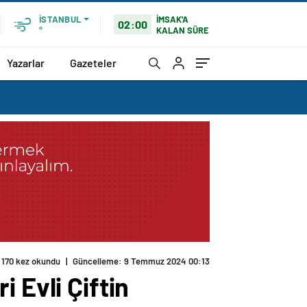
İMSAK'A
İSTANBUL
02:00
KALAN SÜRE
°
Yazarlar
Gazeteler
170 kez okundu
|
Güncelleme: 9 Temmuz 2024 00:13
 Evli Çiftin