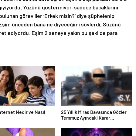
giyiyordu. Yüzünü göstermiyor, sadece bacaklarını
bulunan görevliler ‘Erkek misin?’ diye şüphelenip
 Eşim önceden bana ne diyeceğimi söylerdi. Sözünü
ret ediyordu. Eşim 2 seneye yakın bu şekilde para
nternet Nedir ve Nasıl
25 Yıllık Miras Davasında Gözler
Temmuz Ayındaki Karar
Duruşmasına Çevrildi