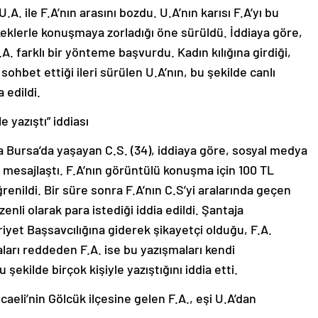
A. ile F.A’nın arasını bozdu. U.A’nın karısı F.A’yı bu
eklerle konuşmaya zorladığı öne sürüldü. İddiaya göre,
. farklı bir yönteme başvurdu. Kadın kılığına girdiği,
ohbet ettiği ileri sürülen U.A’nın, bu şekilde canlı
 edildi.
 yazıştı” iddiası
 Bursa’da yaşayan C.S. (34), iddiaya göre, sosyal medya
üre mesajlaştı. F.A’nın görüntülü konuşma için 100 TL
renildi. Bir süre sonra F.A’nın C.S’yi aralarında geçen
nli olarak para istediği iddia edildi. Şantaja
et Başsavcılığına giderek şikayetçi olduğu, F.A.
maları reddeden F.A. ise bu yazışmaları kendi
şekilde birçok kişiyle yazıştığını iddia etti.
aeli’nin Gölcük ilçesine gelen F.A., eşi U.A’dan