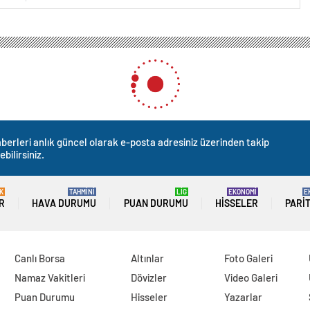
berleri anlık güncel olarak e-posta adresiniz üzerinden takip
ebilirsiniz.
K
TAHMİNİ
LİG
EKONOMİ
E
R
HAVA DURUMU
PUAN DURUMU
HISSELER
PARI
Canlı Borsa
Altınlar
Foto Galeri
Namaz Vakitleri
Dövizler
Video Galeri
Puan Durumu
Hisseler
Yazarlar