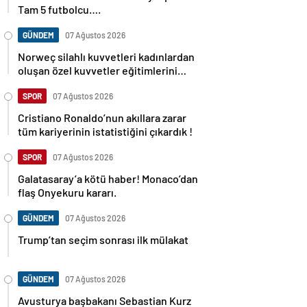
Tam 5 futbolcu….
GÜNDEM
07 Ağustos 2026
Norweç silahlı kuvvetleri kadınlardan
oluşan özel kuvvetler eğitimlerini
başlattı.
SPOR
07 Ağustos 2026
Cristiano Ronaldo’nun akıllara zarar
tüm kariyerinin istatistiğini çıkardık !
SPOR
07 Ağustos 2026
Galatasaray’a kötü haber! Monaco’dan
flaş Onyekuru kararı.
GÜNDEM
07 Ağustos 2026
Trump’tan seçim sonrası ilk mülakat
GÜNDEM
07 Ağustos 2026
Avusturya başbakanı Sebastian Kurz