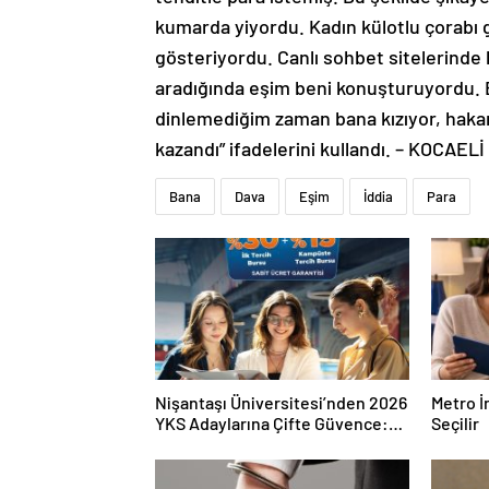
kumarda yiyordu. Kadın külotlu çorabı 
gösteriyordu. Canlı sohbet sitelerinde 
aradığında eşim beni konuşturuyordu.
dinlemediğim zaman bana kızıyor, haka
kazandı” ifadelerini kullandı. – KOCAELİ
Bana
Dava
Eşim
İddia
Para
Nişantaşı Üniversitesi’nden 2026
Metro İ
YKS Adaylarına Çifte Güvence:
Seçilir
Sabit Ücret ve Kesintisiz Burs