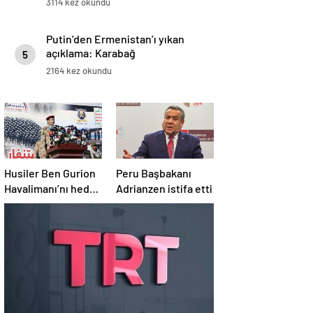
3114 kez okundu
Putin’den Ermenistan’ı yıkan
açıklama: Karabağ
5
Azerbaycan’ın ayrılmaz bir
2164 kez okundu
parçasıdır!
Husiler Ben Gurion
Peru Başbakanı
Havalimanı’nı hedef
Adrianzen istifa etti
aldı