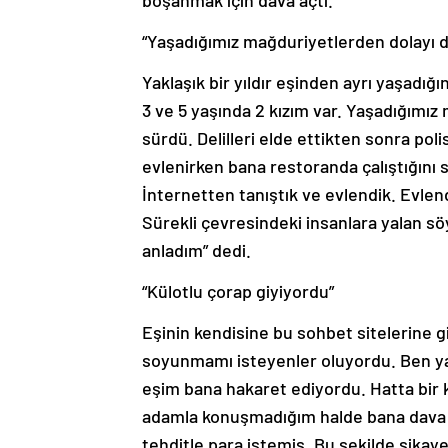
boşanmak için dava açtı.
“Yaşadığımız mağduriyetlerden dolayı d
Yaklaşık bir yıldır eşinden ayrı yaşadı
3 ve 5 yaşında 2 kızım var. Yaşadığımız
sürdü. Delilleri elde ettikten sonra po
evlenirken bana restoranda çalıştığını s
İnternetten tanıştık ve evlendik. Evlen
Sürekli çevresindeki insanlara yalan sö
anladım” dedi.
“Külotlu çorap giyiyordu”
Eşinin kendisine bu sohbet sitelerine gi
soyunmamı isteyenler oluyordu. Ben y
eşim bana hakaret ediyordu. Hatta bir k
adamla konuşmadığım halde bana dava 
tehditle para istemiş. Bu şekilde şikaye