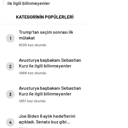
ile ilgili bilinmeyenler
KATEGORİNİN POPÜLERLERİ
Trump’tan seçim sonrası ilk
mülakat
1
8026 kez okundu
Avusturya başbakanı Sebastian
Kurz ile ilgili bilinmeyenler
2
4968 kez okundu
Avusturya başbakanı Sebastian
Kurz ile ilgili bilinmeyenler
3
4951 kez okundu
Joe Biden 6 aylık hedeflerini
açıkladı. Senato buz gibi…
4