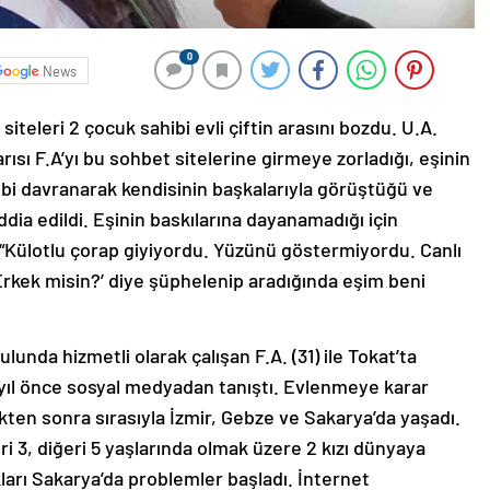
0
News
teleri 2 çocuk sahibi evli çiftin arasını bozdu. U.A.
ısı F.A’yı bu sohbet sitelerine girmeye zorladığı, eşinin
bi davranarak kendisinin başkalarıyla görüştüğü ve
iddia edildi. Eşinin baskılarına dayanamadığı için
 “Külotlu çorap giyiyordu. Yüzünü göstermiyordu. Canlı
Erkek misin?’ diye şüphelenip aradığında eşim beni
ulunda hizmetli olarak çalışan F.A. (31) ile Tokat’ta
5 yıl önce sosyal medyadan tanıştı. Evlenmeye karar
ikten sonra sırasıyla İzmir, Gebze ve Sakarya’da yaşadı.
iri 3, diğeri 5 yaşlarında olmak üzere 2 kızı dünyaya
dıkları Sakarya’da problemler başladı. İnternet