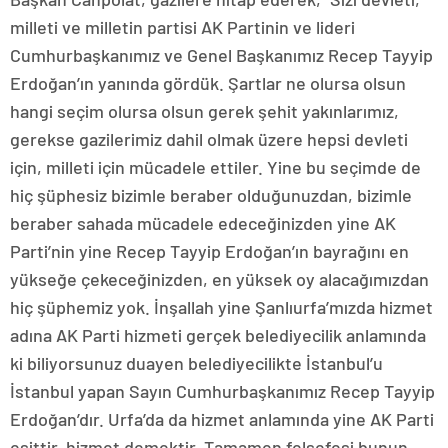
milleti ve milletin partisi AK Partinin ve lideri
Cumhurbaşkanımız ve Genel Başkanımız Recep Tayyip
Erdoğan’ın yanında gördük. Şartlar ne olursa olsun
hangi seçim olursa olsun gerek şehit yakınlarımız,
gerekse gazilerimiz dahil olmak üzere hepsi devleti
için, milleti için mücadele ettiler. Yine bu seçimde de
hiç şüphesiz bizimle beraber olduğunuzdan, bizimle
beraber sahada mücadele edeceğinizden yine AK
Parti’nin yine Recep Tayyip Erdoğan’ın bayrağını en
yükseğe çekeceğinizden, en yüksek oy alacağımızdan
hiç şüphemiz yok. İnşallah yine Şanlıurfa’mızda hizmet
adına AK Parti hizmeti gerçek belediyecilik anlamında
ki biliyorsunuz duayen belediyecilikte İstanbul’u
İstanbul yapan Sayın Cumhurbaşkanımız Recep Tayyip
Erdoğan’dır. Urfa’da da hizmet anlamında yine AK Parti
eşittir, hizmet demektir. Tamamen felsefesi bunun