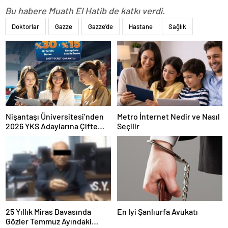
Bu habere Muath El Hatib de katkı verdi.
Doktorlar
Gazze
Gazze'de
Hastane
Sağlık
Nişantaşı Üniversitesi’nden
Metro İnternet Nedir ve Nasıl
2026 YKS Adaylarına Çifte
Seçilir
Güvence: Sabit Ücret ve
Kesintisiz Burs
25 Yıllık Miras Davasında
En Iyi Şanlıurfa Avukatı
Gözler Temmuz Ayındaki