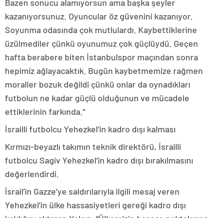
Bazen sonucu alamıyorsun ama başka şeyler
kazanıyorsunuz. Oyuncular öz güvenini kazanıyor.
Soyunma odasında çok mutlulardı. Kaybettiklerine
üzülmediler çünkü oyunumuz çok güçlüydü. Geçen
hafta berabere biten İstanbulspor maçından sonra
hepimiz ağlayacaktık. Bugün kaybetmemize rağmen
moraller bozuk değildi çünkü onlar da oynadıkları
futbolun ne kadar güçlü olduğunun ve mücadele
ettiklerinin farkında.”
İsrailli futbolcu Yehezkel’in kadro dışı kalması
Kırmızı-beyazlı takımın teknik direktörü, İsrailli
futbolcu Sagiv Yehezkel’in kadro dışı bırakılmasını
değerlendirdi.
İsrail’in Gazze’ye saldırılarıyla ilgili mesaj veren
Yehezkel’in ülke hassasiyetleri gereği kadro dışı