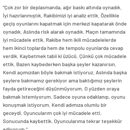
“Çok zor bir deplasmanda, ağır baskı altında oynadık.
İyi hazırlanmıştık. Rakibimizi iyi analiz ettik. Özellikle
geçiş oyunlarını kapatmak için merkezi kapatarak önde
oynadık. Aslında risk alarak oynadık. Maçın tamamında
iyi mücadele ettik. Rakibe hem ikili mücadelelerde
hem ikinci toplarda hem de tempolu oyunlarda cevap
verdik. Kaybetmek tabii ki üzücü. Çünkü çok mücadele
ettik. Bazen kaybederken başka şeyler kazanırsın.
Kendi açımızdan böyle bakmak istiyoruz. Aslında başka
şeylere bakmamız gerekiyor ama baktığımız şeylerin
fayda getireceğini düşünmüyorum. O yüzden oraya
bakmak istemiyorum. Sadece oyuna odaklanıp, oyunu
konuşmak istiyorum. Kendi adımıza olumlu bir
geceydi. Oyuncularım çok iyi mücadele etti.
Sonucunda kaybettik. Oyuncularıma tekrar teşekkür
ediyorum.”