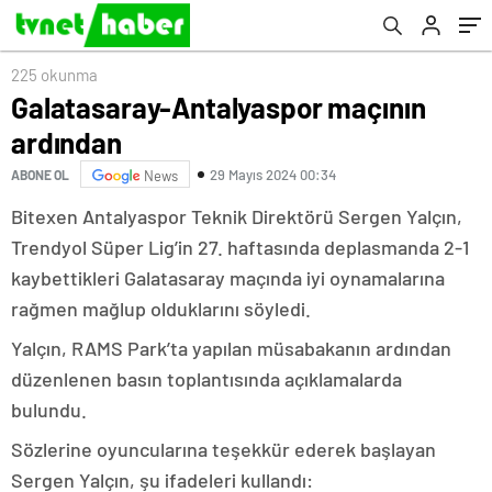
225 okunma
Galatasaray-Antalyaspor maçının
ardından
29 Mayıs 2024 00:34
ABONE OL
News
Bitexen Antalyaspor Teknik Direktörü Sergen Yalçın,
Trendyol Süper Lig’in 27. haftasında deplasmanda 2-1
kaybettikleri Galatasaray maçında iyi oynamalarına
rağmen mağlup olduklarını söyledi.
Yalçın, RAMS Park’ta yapılan müsabakanın ardından
düzenlenen basın toplantısında açıklamalarda
bulundu.
Sözlerine oyuncularına teşekkür ederek başlayan
Sergen Yalçın, şu ifadeleri kullandı: