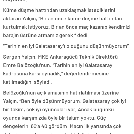
Küme düşme hattından uzaklaşmak istediklerini
aktaran Yalçın, “Bir an önce küme düşme hattından
kurtulmak istiyoruz. Bir an önce maç kazanıp kendimizi
barajın üstüne atmamız gerek.” dedi.
“Tarihin en iyi Galatasaray’ı olduğunu düşünmüyorum”
Sergen Yalçın, MKE Ankaragücü Teknik Direktörü
Emre Belözoğlu’nun, “Tarihin en iyi Galatasaray
kadrosuna karşı oynadık.” değerlendirmesine
katılmadığını söyledi.
Belözoğlu’nun açıklamasının hatırlatılması üzerine
Yalçın, “Ben öyle düşünmüyorum. Galatasaray çok iyi
bir takım, çok iyi oyuncuları var. Ancak bugünkü
oyunda karşımızda öyle bir takım yoktu. Güç
dengelerini 60’a 40 gördüm. Maçın ilk yarısında çok