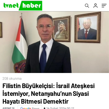
Bitmesi Demektir
208 okunma
Filistin Büyükelçisi: İsrail Ateşkesi
İstemiyor, Netanyahu’nun Siyasi
Hayatı Bitmesi Demektir
14 Şubat 2024 00:12
ABONE OL
News