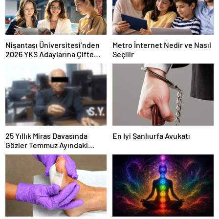
Nişantaşı Üniversitesi’nden
Metro İnternet Nedir ve Nasıl
2026 YKS Adaylarına Çifte
Seçilir
Güvence: Sabit Ücret ve
Kesintisiz Burs
25 Yıllık Miras Davasında
En Iyi Şanlıurfa Avukatı
Gözler Temmuz Ayındaki
Karar Duruşmasına Çevrildi