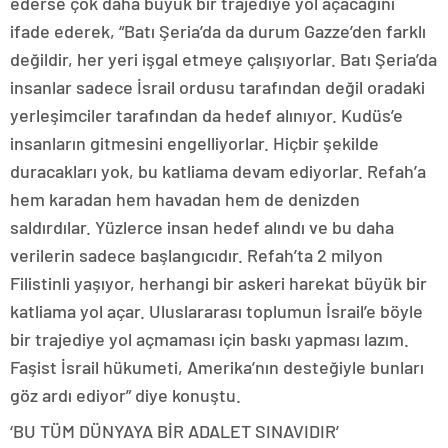
ederse çok daha büyük bir trajediye yol açacağını
ifade ederek, “Batı Şeria’da da durum Gazze’den farklı
değildir, her yeri işgal etmeye çalışıyorlar. Batı Şeria’da
insanlar sadece İsrail ordusu tarafından değil oradaki
yerleşimciler tarafından da hedef alınıyor. Kudüs’e
insanların gitmesini engelliyorlar. Hiçbir şekilde
duracakları yok, bu katliama devam ediyorlar. Refah’a
hem karadan hem havadan hem de denizden
saldırdılar. Yüzlerce insan hedef alındı ve bu daha
verilerin sadece başlangıcıdır. Refah’ta 2 milyon
Filistinli yaşıyor, herhangi bir askeri harekat büyük bir
katliama yol açar. Uluslararası toplumun İsrail’e böyle
bir trajediye yol açmaması için baskı yapması lazım.
Faşist İsrail hükumeti, Amerika’nın desteğiyle bunları
göz ardı ediyor” diye konuştu.
‘BU TÜM DÜNYAYA BİR ADALET SINAVIDIR’