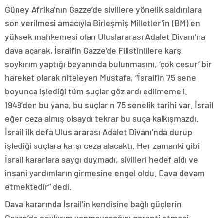
Güney Afrika’nın Gazze’de sivillere yönelik saldırılara
son verilmesi amacıyla Birleşmiş Milletler’in (BM) en
yüksek mahkemesi olan Uluslararası Adalet Divanı’na
dava açarak, İsrail’in Gazze’de Filistinlilere karşı
soykırım yaptığı beyanında bulunmasını, ‘çok cesur’ bir
hareket olarak niteleyen Mustafa, “İsrail’in 75 sene
boyunca işlediği tüm suçlar göz ardı edilmemeli.
1948’den bu yana, bu suçların 75 senelik tarihi var. İsrail
eğer ceza almış olsaydı tekrar bu suça kalkışmazdı.
İsrail ilk defa Uluslararası Adalet Divanı’nda durup
işlediği suçlara karşı ceza alacaktı. Her zamanki gibi
İsrail kararlara saygı duymadı, sivilleri hedef aldı ve
insani yardımların girmesine engel oldu. Dava devam
etmektedir” dedi.
Dava kararında İsrail’in kendisine bağlı güçlerin
Gazze’de soykırım yapmayacağını garanti etmesi