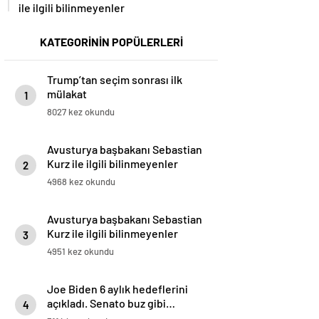
ile ilgili bilinmeyenler
KATEGORİNİN POPÜLERLERİ
Trump’tan seçim sonrası ilk
mülakat
1
8027 kez okundu
Avusturya başbakanı Sebastian
Kurz ile ilgili bilinmeyenler
2
4968 kez okundu
Avusturya başbakanı Sebastian
Kurz ile ilgili bilinmeyenler
3
4951 kez okundu
Joe Biden 6 aylık hedeflerini
açıkladı. Senato buz gibi…
4