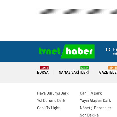
Ha
ed
CANLI
ANLIK
GÜNLÜ
BORSA
NAMAZ VAKITLERI
GAZETELE
Hava Durumu Dark
Canlı Tv Dark
Yol Durumu Dark
Yayın Akışları Dark
Canlı Tv Light
Nöbetçi Eczaneler
Son Dakika