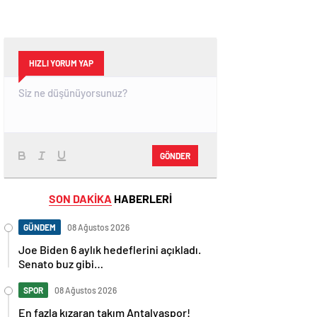
HIZLI YORUM YAP
GÖNDER
SON DAKİKA
HABERLERİ
GÜNDEM
08 Ağustos 2026
Joe Biden 6 aylık hedeflerini açıkladı.
Senato buz gibi…
SPOR
08 Ağustos 2026
En fazla kızaran takım Antalyaspor!