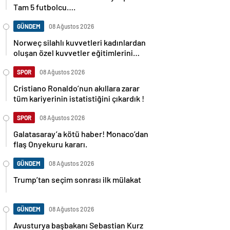
Tam 5 futbolcu….
GÜNDEM
08 Ağustos 2026
Norweç silahlı kuvvetleri kadınlardan
oluşan özel kuvvetler eğitimlerini
başlattı.
SPOR
08 Ağustos 2026
Cristiano Ronaldo’nun akıllara zarar
tüm kariyerinin istatistiğini çıkardık !
SPOR
08 Ağustos 2026
Galatasaray’a kötü haber! Monaco’dan
flaş Onyekuru kararı.
GÜNDEM
08 Ağustos 2026
Trump’tan seçim sonrası ilk mülakat
GÜNDEM
08 Ağustos 2026
Avusturya başbakanı Sebastian Kurz