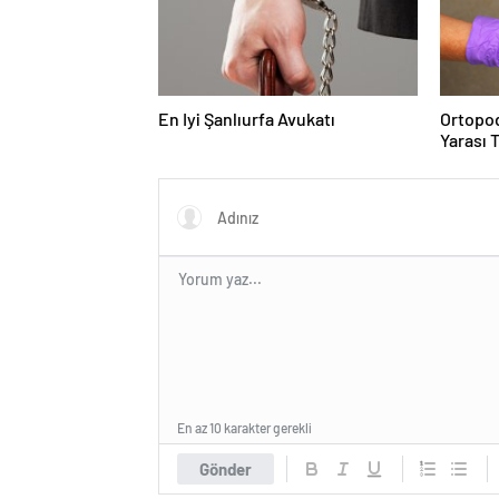
En Iyi Şanlıurfa Avukatı
Ortopod
Yarası 
En az 10 karakter gerekli
Gönder