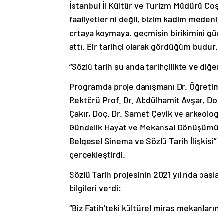
İstanbul İl Kültür ve Turizm Müdürü Coş
faaliyetlerini değil, bizim kadim meden
ortaya koymaya, geçmişin birikimini g
attı. Bir tarihçi olarak gördüğüm budur
“Sözlü tarih şu anda tarihçilikte ve diğe
Programda proje danışmanı Dr. Öğretim
Rektörü Prof. Dr. Abdülhamit Avşar, Doç
Çakır, Doç. Dr. Samet Çevik ve arkeolog
Gündelik Hayat ve Mekansal Dönüşümü Sö
Belgesel Sinema ve Sözlü Tarih İlişkisi” 
gerçekleştirdi.
Sözlü Tarih projesinin 2021 yılında baş
bilgileri verdi:
“Biz Fatih’teki kültürel miras mekanlar