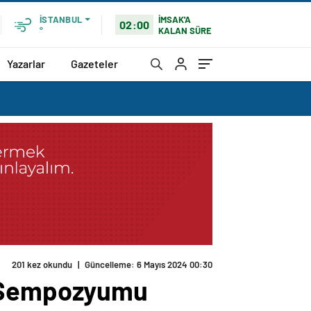
İMSAK'A
İSTANBUL
02:00
KALAN SÜRE
°
Yazarlar
Gazeteler
201 kez okundu
|
Güncelleme: 6 Mayıs 2024 00:30
h Sempozyumu