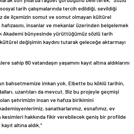
larak son yıllarda rağbet gördüğünü belirterek, “Sözlü
sosyal tarih çalışmalarında tercih edildiği, sevildiği
biz de ilçemizin somut ve somut olmayan kültürel
n hafızasını, insanlar ve mekanlar üzerinden belgelemek
yrek Akademi bünyesinde yürüttüğümüz sözlü tarih
 kültürel değişimin kaydını tutarak geleceğe aktarmayı
lere sahip 80 vatandaşın yaşamını kayıt altına aldıklarını
zun bahsetmemize imkan yok. Elbette bu köklü tarihin,
ları, uzantıları da mevcut. Biz bu projeyle geçmişi
lan şehrimizin insan ve hafıza birikimini
ademisyenlerimiz, sanatkarlarımız, esnafımız, ev
esimleri hakkında fikir verebilecek geniş bir profilde
kayıt altına aldık.”