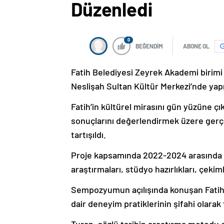
Düzenledi
0
BEĞENDİM
ABONE OL
Fatih Belediyesi Zeyrek Akademi birim
Neslişah Sultan Kültür Merkezi’nde yapı
Fatih’in kültürel mirasını gün yüzüne çı
sonuçlarını değerlendirmek üzere gerçe
tartışıldı.
Proje kapsamında 2022-2024 arasında ça
araştırmaları, stüdyo hazırlıkları, çekimle
Sempozyumun açılışında konuşan Fatih 
dair deneyim pratiklerinin şifahi olara