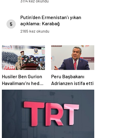
3114 kez okundu
Putin’den Ermenistan’ı yıkan
açıklama: Karabağ
5
Azerbaycan’ın ayrılmaz bir
2165 kez okundu
parçasıdır!
Husiler Ben Gurion
Peru Başbakanı
Havalimanı’nı hedef
Adrianzen istifa etti
aldı