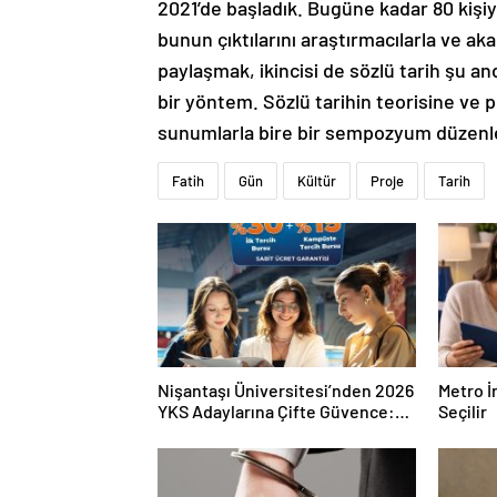
2021’de başladık. Bugüne kadar 80 kişiyl
bunun çıktılarını araştırmacılarla ve aka
paylaşmak, ikincisi de sözlü tarih şu and
bir yöntem. Sözlü tarihin teorisine ve 
sunumlarla bire bir sempozyum düzenl
Fatih
Gün
Kültür
Proje
Tarih
Nişantaşı Üniversitesi’nden 2026
Metro İ
YKS Adaylarına Çifte Güvence:
Seçilir
Sabit Ücret ve Kesintisiz Burs