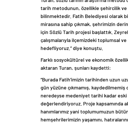
Turan, sözlü tarihin araştırma metodu o
tarih metodunun, özellikle şehircilik ve 
bilinmektedir. Fatih Belediyesi olarak 
mirasına sahip çıkmak, şehrimizin deri
için Sözlü Tarih projesi başlattık. Ze
çalışmalarıyla ilçemizdeki toplumsal ve
hedefliyoruz.” diye konuştu.
Farklı sosyokültürel ve ekonomik özellik
aktaran Turan, şunları kaydetti:
“Burada Fatih’imizin tarihinden uzun u
gün yüzüne çıkmamış, kaydedilmemiş dal
neredeyse medeniyet tarihi kadar eski o
değerlendiriyoruz. Proje kapsamında ak
hanımlarımız yani toplumumuzun bütün k
hemşehrilerimizin yaşamını, hatıralarını 