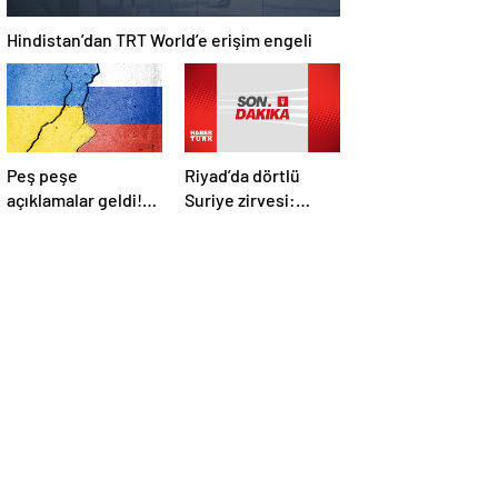
Hindistan’dan TRT World’e erişim engeli
Peş peşe
Riyad’da dörtlü
açıklamalar geldi!
Suriye zirvesi:
İstanbul’daki Rusya-
Cumhurbaşkanı
Ukrayna
Erdoğan Trump,
görüşmelerine
Selman ve Şara ile
kimler katılacak?
görüştü