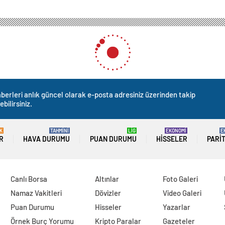
berleri anlık güncel olarak e-posta adresiniz üzerinden takip
ebilirsiniz.
K
TAHMİNİ
LİG
EKONOMİ
E
R
HAVA DURUMU
PUAN DURUMU
HISSELER
PARI
Canlı Borsa
Altınlar
Foto Galeri
Namaz Vakitleri
Dövizler
Video Galeri
Puan Durumu
Hisseler
Yazarlar
Örnek Burç Yorumu
Kripto Paralar
Gazeteler