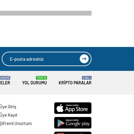
KONOMİ
TRAFİK
CANLI
TELER
YOL DURUMU
KRIPTO PARALAR
Üye Giriş
Üye Kayıt
Şifremi Unuttum