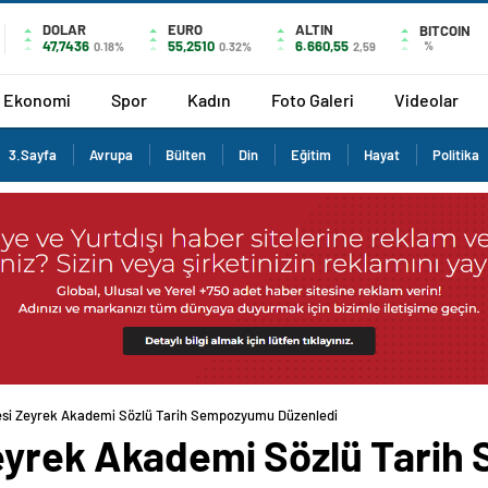
DOLAR
EURO
ALTIN
BITCOIN
47,7436
55,2510
6.660,55
%
0.18%
0.32%
2,59
Ekonomi
Spor
Kadın
Foto Galeri
Videolar
3.Sayfa
Avrupa
Bülten
Din
Eğitim
Hayat
Politika
yesi Zeyrek Akademi Sözlü Tarih Sempozyumu Düzenledi
Zeyrek Akademi Sözlü Tari