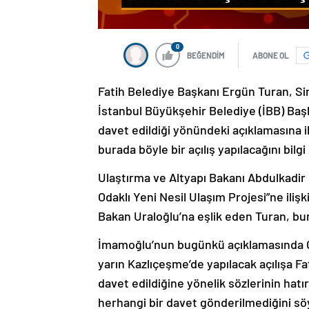
0
BEĞENDİM
ABONE OL
Fatih Belediye Başkanı Ergün Turan, Sir
İstanbul Büyükşehir Belediye (İBB) Ba
davet edildiği yönündeki açıklamasına ili
burada böyle bir açılış yapılacağını bil
Ulaştırma ve Altyapı Bakanı Abdulkadir
Odaklı Yeni Nesil Ulaşım Projesi”ne ili
Bakan Uraloğlu’na eşlik eden Turan, bur
İmamoğlu’nun bugünkü açıklamasında C
yarın Kazlıçeşme’de yapılacak açılışa F
davet edildiğine yönelik sözlerinin hat
herhangi bir davet gönderilmediğini söy