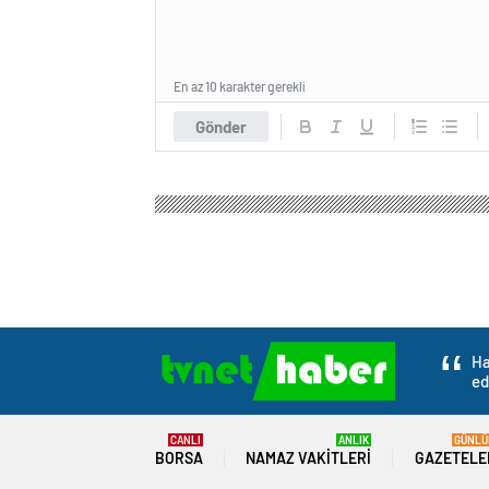
En az 10 karakter gerekli
Gönder
Ha
ed
CANLI
ANLIK
GÜNLÜ
BORSA
NAMAZ VAKITLERI
GAZETELE