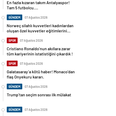
En fazla kızaran takım Antalyaspor!
Tam 5 futbolcu….
GÜNDEM
07 Ağustos 2026
Norweç silahlı kuvvetleri kadınlardan
oluşan özel kuvvetler eğitimlerini
başlattı.
SPOR
07 Ağustos 2026
Cristiano Ronaldo’nun akıllara zarar
tüm kariyerinin istatistiğini çıkardık !
SPOR
07 Ağustos 2026
Galatasaray’a kötü haber! Monaco’dan
flaş Onyekuru kararı.
GÜNDEM
07 Ağustos 2026
Trump’tan seçim sonrası ilk mülakat
GÜNDEM
07 Ağustos 2026