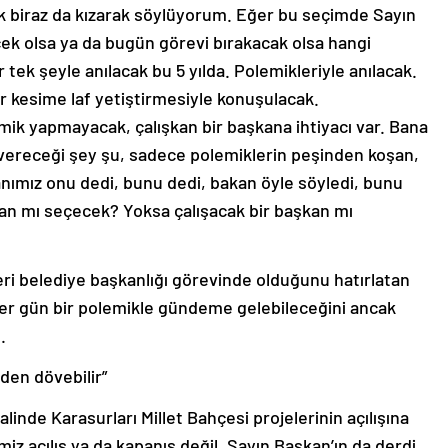
rak biraz da kızarak söylüyorum. Eğer bu seçimde Sayın
ek olsa ya da bugün görevi bırakacak olsa hangi
r tek şeyle anılacak bu 5 yılda. Polemikleriyle anılacak.
 kesime laf yetiştirmesiyle konuşulacak.
emik yapmayacak, çalışkan bir başkana ihtiyacı var. Bana
vereceği şey şu, sadece polemiklerin peşinden koşan,
nımız onu dedi, bunu dedi, bakan öyle söyledi, bunu
kan mı seçecek? Yoksa çalışacak bir başkan mı
eri belediye başkanlığı görevinde olduğunu hatırlatan
her gün bir polemikle gündeme gelebileceğini ancak
.
den dövebilir”
inde Karasurları Millet Bahçesi projelerinin açılışına
iz açılış ya da kapanış değil. Sayın Başkan’ın da derdi