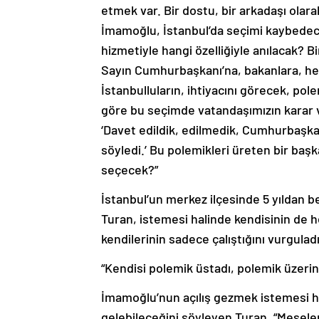
etmek var. Bir dostu, bir arkadaşı ola
İmamoğlu, İstanbul’da seçimi kaybedec
hizmetiyle hangi özelliğiyle anılacak? Bi
Sayın Cumhurbaşkanı’na, bakanlara, her
İstanbulluların, ihtiyacını görecek, pol
göre bu seçimde vatandaşımızın karar 
‘Davet edildik, edilmedik, Cumhurbaşka
söyledi.’ Bu polemikleri üreten bir baş
seçecek?”
İstanbul’un merkez ilçesinde 5 yıldan b
Turan, istemesi halinde kendisinin de 
kendilerinin sadece çalıştığını vurguladı
“Kendisi polemik üstadı, polemik üzerin
İmamoğlu’nun açılış gezmek istemesi hal
gelebileceğini söyleyen Turan, “Meselem