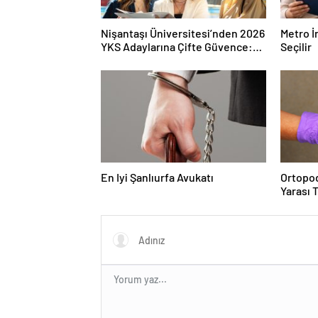
Nişantaşı Üniversitesi’nden 2026
Metro İ
YKS Adaylarına Çifte Güvence:
Seçilir
Sabit Ücret ve Kesintisiz Burs
En Iyi Şanlıurfa Avukatı
Ortopod
Yarası 