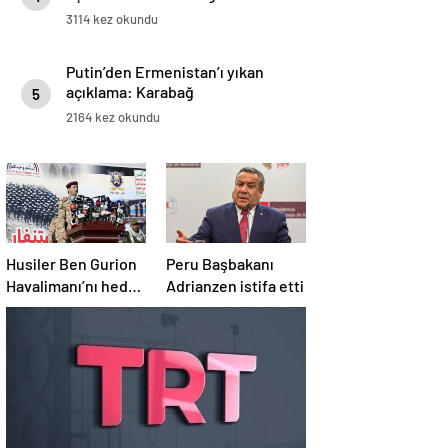
3114 kez okundu
Putin’den Ermenistan’ı yıkan
açıklama: Karabağ
5
Azerbaycan’ın ayrılmaz bir
2164 kez okundu
parçasıdır!
Husiler Ben Gurion
Peru Başbakanı
Havalimanı’nı hedef
Adrianzen istifa etti
aldı