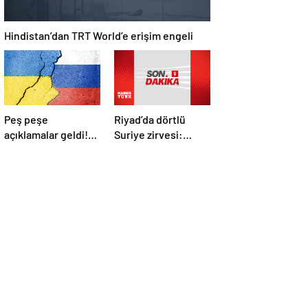
Hindistan’dan TRT World’e erişim engeli
Peş peşe
Riyad’da dörtlü
açıklamalar geldi!
Suriye zirvesi:
İstanbul’daki Rusya-
Cumhurbaşkanı
Ukrayna
Erdoğan Trump,
görüşmelerine
Selman ve Şara ile
kimler katılacak?
görüştü