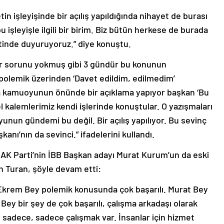
letin işleyişinde bir açılış yapıldığında nihayet de burası
u işleyişle ilgili bir birim. Biz bütün herkese de burada
yetinde duyuruyoruz.” diye konuştu.
bir sorunu yokmuş gibi 3 gündür bu konunun
polemik üzerinden ‘Davet edildim, edilmedim’
ka kamuoyunun önünde bir açıklama yapıyor başkan ‘Bu
l kalemlerimiz kendi işlerinde konuştular. O yazışmaları
nun gündemi bu değil. Bir açılış yapılıyor. Bu sevinç
anı’nın da sevinci.” ifadelerini kullandı.
AK Parti’nin İBB Başkan adayı Murat Kurum’un da eski
n Turan, şöyle devam etti:
m. Ekrem Bey polemik konusunda çok başarılı. Murat Bey
ey bir şey de çok başarılı, çalışma arkadaşı olarak
 sadece, sadece çalışmak var. İnsanlar için hizmet