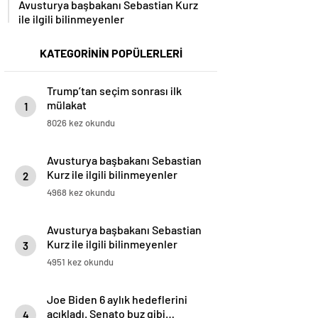
Avusturya başbakanı Sebastian Kurz
ile ilgili bilinmeyenler
KATEGORİNİN POPÜLERLERİ
Trump’tan seçim sonrası ilk
mülakat
1
8026 kez okundu
Avusturya başbakanı Sebastian
Kurz ile ilgili bilinmeyenler
2
4968 kez okundu
Avusturya başbakanı Sebastian
Kurz ile ilgili bilinmeyenler
3
4951 kez okundu
Joe Biden 6 aylık hedeflerini
açıkladı. Senato buz gibi…
4