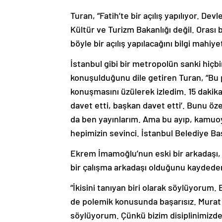
Turan, “Fatih’te bir açılış yapılıyor. Dev
Kültür ve Turizm Bakanlığı değil. Orası b
böyle bir açılış yapılacağını bilgi mahi
İstanbul gibi bir metropolün sanki hiç
konuşulduğunu dile getiren Turan, “Bu 
konuşmasını üzülerek izledim. 15 daki
davet etti, başkan davet etti’. Bunu öze
da ben yayınlarım. Ama bu ayıp, kamuoyu
hepimizin sevinci. İstanbul Belediye Başk
Ekrem İmamoğlu’nun eski bir arkadaşı, 
bir çalışma arkadaşı olduğunu kaydede
“İkisini tanıyan biri olarak söylüyoru
de polemik konusunda başarısız. Murat B
söylüyorum. Çünkü bizim disiplinimizde