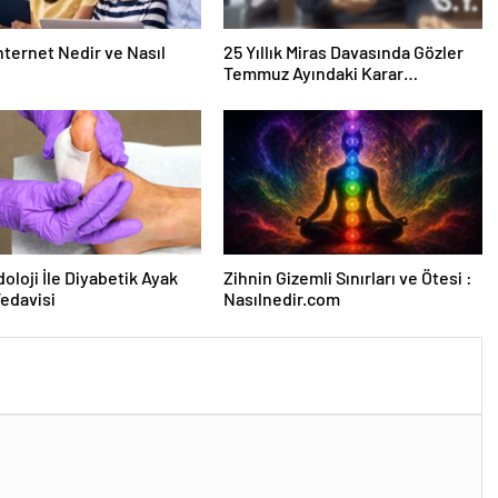
nternet Nedir ve Nasıl
25 Yıllık Miras Davasında Gözler
Temmuz Ayındaki Karar
Duruşmasına Çevrildi
oloji İle Diyabetik Ayak
Zihnin Gizemli Sınırları ve Ötesi :
Tedavisi
Nasılnedir.com