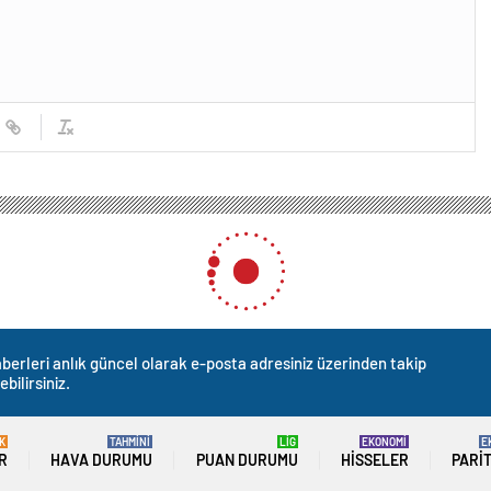
berleri anlık güncel olarak e-posta adresiniz üzerinden takip
ebilirsiniz.
K
TAHMİNİ
LİG
EKONOMİ
E
R
HAVA DURUMU
PUAN DURUMU
HISSELER
PARI