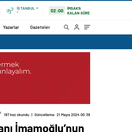
İMSAK'A
İSTANBUL
02:00
KALAN SÜRE
°
Yazarlar
Gazeteler
ı
187 kez okundu
|
Güncelleme: 21 Mayıs 2024 00:38
kanı İmamoğlu’nun