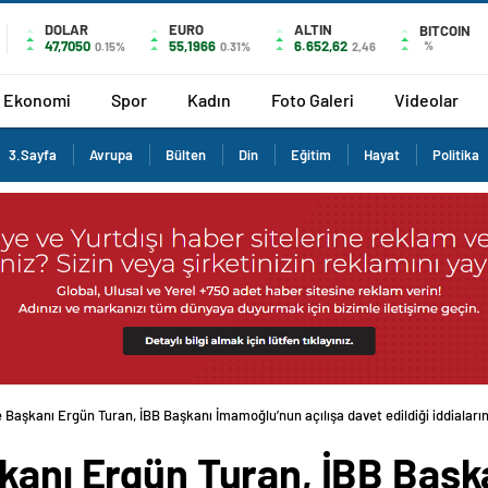
DOLAR
EURO
ALTIN
BITCOIN
47,7050
55,1966
6.652,62
%
0.15%
0.31%
2,46
Ekonomi
Spor
Kadın
Foto Galeri
Videolar
3.Sayfa
Avrupa
Bülten
Din
Eğitim
Hayat
Politika
e Başkanı Ergün Turan, İBB Başkanı İmamoğlu’nun açılışa davet edildiği iddiaların
şkanı Ergün Turan, İBB Baş