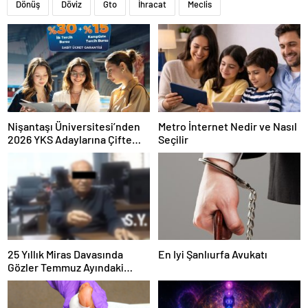
Dönüş
Döviz
Gto
İhracat
Meclis
Nişantaşı Üniversitesi’nden
Metro İnternet Nedir ve Nasıl
2026 YKS Adaylarına Çifte
Seçilir
Güvence: Sabit Ücret ve
Kesintisiz Burs
25 Yıllık Miras Davasında
En Iyi Şanlıurfa Avukatı
Gözler Temmuz Ayındaki
Karar Duruşmasına Çevrildi