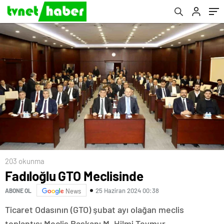
203 okunma
Fadıloğlu GTO Meclisinde
25 Haziran 2024 00:38
ABONE OL
News
Ticaret Odasının (GTO) şubat ayı olağan meclis
toplantısı Meclis Başkanı M. Hilmi Teymur