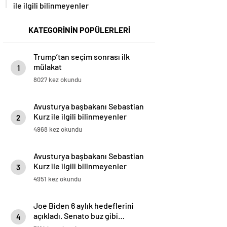
ile ilgili bilinmeyenler
KATEGORİNİN POPÜLERLERİ
Trump’tan seçim sonrası ilk
mülakat
1
8027 kez okundu
Avusturya başbakanı Sebastian
Kurz ile ilgili bilinmeyenler
2
4968 kez okundu
Avusturya başbakanı Sebastian
Kurz ile ilgili bilinmeyenler
3
4951 kez okundu
Joe Biden 6 aylık hedeflerini
açıkladı. Senato buz gibi…
4