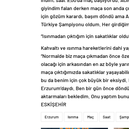
indim, saat 9.00’da maç başlıyordu. Ac
giyindim falan derken maça son anda ç
için gözüm karardı, başım döndü ama Al
Türkiye Şampiyonu oldum. Her girdiğim 
“Isınmadan çıktığım için sakatlıklar oldu
Kahvaltı ve ısınma hareketlerini dahi
“Normalde biz maça çıkmadan önce özelli
olacağı için arkasından en az böyle ya
maça çıktığımızda sakatlıklar yaşayabil
bu da benim için çok büyük bir eksiydi. 
Erzurum’daydı. Ben bir gün önce döndü
aktarmaları bekledim. Onu yaptım bunu 
ESKİŞEHİR
Erzurum
Isınma
Maç
Saat
Şamp