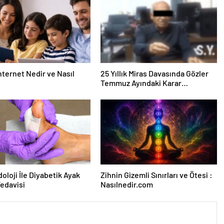
nternet Nedir ve Nasıl
25 Yıllık Miras Davasında Gözler
Temmuz Ayındaki Karar
Duruşmasına Çevrildi
oloji İle Diyabetik Ayak
Zihnin Gizemli Sınırları ve Ötesi :
Tedavisi
Nasılnedir.com