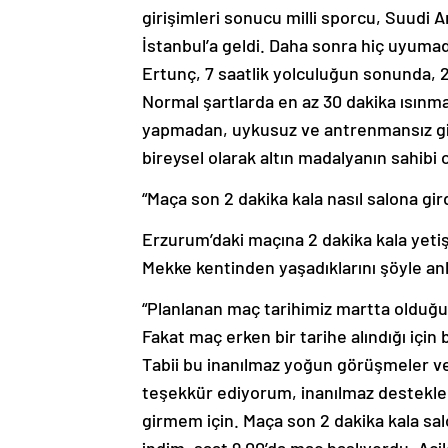
girişimleri sonucu milli sporcu, Suudi
İstanbul’a geldi. Daha sonra hiç uyum
Ertunç, 7 saatlik yolculuğun sonunda, 
Normal şartlarda en az 30 dakika ısınma
yapmadan, uykusuz ve antrenmansız gi
bireysel olarak altın madalyanın sahibi 
“Maça son 2 dakika kala nasıl salona gird
Erzurum’daki maçına 2 dakika kala yeti
Mekke kentinden yaşadıklarını şöyle anl
“Planlanan maç tarihimiz martta olduğu
Fakat maç erken bir tarihe alındığı i
Tabii bu inanılmaz yoğun görüşmeler v
teşekkür ediyorum, inanılmaz destekled
girmem için. Maça son 2 dakika kala sal