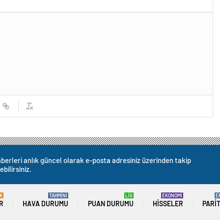
berleri anlık güncel olarak e-posta adresiniz üzerinden takip
ebilirsiniz.
K
TAHMİNİ
LİG
EKONOMİ
E
R
HAVA DURUMU
PUAN DURUMU
HISSELER
PARI