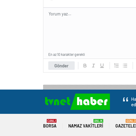
En az 10 karakter gerekli
Gönder
Ha
ed
CANLI
ANLIK
GÜNLÜ
BORSA
NAMAZ VAKITLERI
GAZETELE