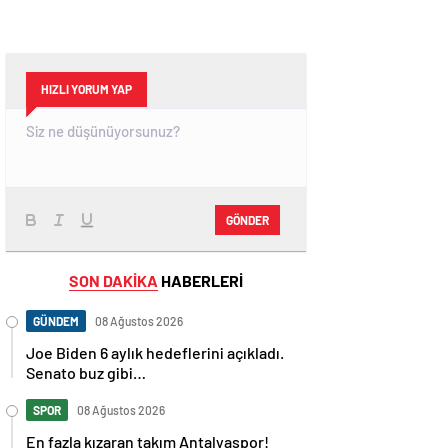
HIZLI YORUM YAP
GÖNDER
SON DAKİKA
HABERLERİ
GÜNDEM
08 Ağustos 2026
Joe Biden 6 aylık hedeflerini açıkladı.
Senato buz gibi…
SPOR
08 Ağustos 2026
En fazla kızaran takım Antalyaspor!