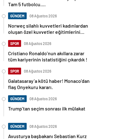
Tam 5 futbolcu….
GÜNDEM
08 Ağustos 2026
Norweç silahlı kuvvetleri kadınlardan
oluşan özel kuvvetler eğitimlerini
başlattı.
SPOR
08 Ağustos 2026
Cristiano Ronaldo’nun akıllara zarar
tüm kariyerinin istatistiğini çıkardık !
SPOR
08 Ağustos 2026
Galatasaray’a kötü haber! Monaco’dan
flaş Onyekuru kararı.
GÜNDEM
08 Ağustos 2026
Trump’tan seçim sonrası ilk mülakat
GÜNDEM
08 Ağustos 2026
Avusturya başbakanı Sebastian Kurz