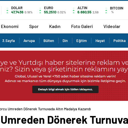
DOLAR
EURO
ALTIN
BITCOIN
47,7436
55,2510
6.660,55
%
0.18%
0.32%
2,59
Ekonomi
Spor
Kadın
Foto Galeri
Videolar
3.Sayfa
Avrupa
Bülten
Din
Eğitim
Hayat
Politika
porcu Umreden Dönerek Turnuvada Altın Madalya Kazandı
u Umreden Dönerek Turnuva