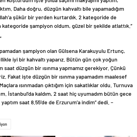
ilen koşturdum işte yolda saçımı makyajımı yaptım,
ıktım. Daha doğru, düzgün kahvaltı bile yapamadığım
lah’a şükür bir yerden kurtardık. 2 kategoride de
kategoride şampiyon oldum, güzel bir şekilde atlattık.”
”
 yapamadan şampiyon olan Gülsena Karakuyulu Ertunç,
kle iyi bir kahvaltı yaparız. Bütün gün çok yoğun
rım saat düzgün bir ısınma yapmamız gerekiyor. Çünkü
iriz. Fakat işte düzgün bir ısınma yapamadım maalesef
Maçlara ısınmadan çıktığım için sakatlıklar oldu. Turnuva
m. İstanbul’da kaldım, 2 saat hiç uyumadım bütün gece
yaptım saat 8.55’de de Erzurum’a indim” dedi. –
iyon