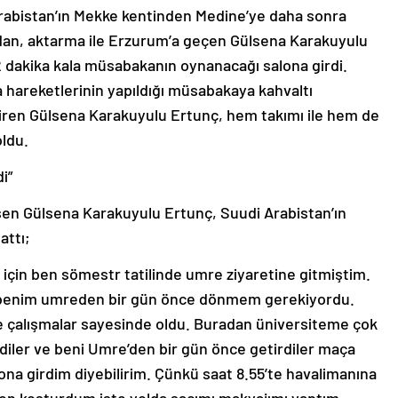
 Arabistan’ın Mekke kentinden Medine’ye daha sonra
adan, aktarma ile Erzurum’a geçen Gülsena Karakuyulu
2 dakika kala müsabakanın oynanacağı salona girdi.
 hareketlerinin yapıldığı müsabakaya kahvaltı
ren Gülsena Karakuyulu Ertunç, hem takımı ile hem de
oldu.
i”
şen Gülsena Karakuyulu Ertunç, Suudi Arabistan’ın
attı;
 için ben sömestr tatilinde umre ziyaretine gitmiştim.
çin benim umreden bir gün önce dönmem gerekiyordu.
e çalışmalar sayesinde oldu. Buradan üniversiteme çok
iler ve beni Umre’den bir gün önce getirdiler maça
ona girdim diyebilirim. Çünkü saat 8.55’te havalimanına