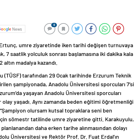
0
News
Ertunç, umre ziyaretinde iken tarihi değişen turnuvaya
k, 7 saatlik yolculuk sonrası başlamasına iki dakika kala
2 altın madalya kazandı.
nu (TÜSF) tarafından 29 Ocak tarihinde Erzurum Teknik
irilen şampiyonada, Anadolu Üniversitesi sporcuları 7’si
Erzurum’da yaşayan Anadolu Üniversitesi sporcuları
ir olay yaşadı. Aynı zamanda beden eğitimi öğretmenliği
 “Şampiyon olursam kutsal topraklara seni ben
in sömestr tatilinde umre ziyaretine gitti. Karakuyulu,
planlanandan daha erken tarihe alınmasından dolayı
lu Üniversitesi ve Rektör Prof. Dr. Fuat Erdal’ın