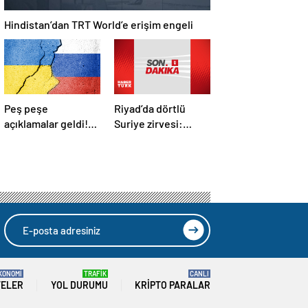
Hindistan’dan TRT World’e erişim engeli
Peş peşe
Riyad’da dörtlü
açıklamalar geldi!
Suriye zirvesi:
İstanbul’daki Rusya-
Cumhurbaşkanı
Ukrayna
Erdoğan Trump,
görüşmelerine
Selman ve Şara ile
kimler katılacak?
görüştü
KONOMİ
TRAFİK
CANLI
TELER
YOL DURUMU
KRIPTO PARALAR