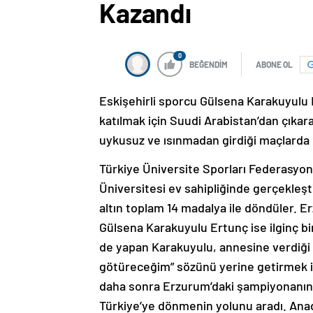
Kazandı
0
BEĞENDİM
ABONE OL
Eskişehirli sporcu Gülsena Karakuyulu 
katılmak için Suudi Arabistan’dan çıkara
uykusuz ve ısınmadan girdiği maçlarda 
Türkiye Üniversite Sporları Federasyo
Üniversitesi ev sahipliğinde gerçekleşt
altın toplam 14 madalya ile döndüler. 
Gülsena Karakuyulu Ertunç ise ilginç b
de yapan Karakuyulu, annesine verdiği
götüreceğim” sözünü yerine getirmek iç
daha sonra Erzurum’daki şampiyonanın 
Türkiye’ye dönmenin yolunu aradı. Anado