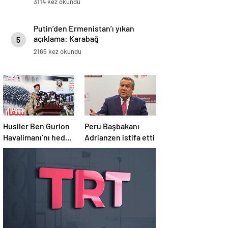
3114 kez okundu
Putin’den Ermenistan’ı yıkan
açıklama: Karabağ
5
Azerbaycan’ın ayrılmaz bir
2165 kez okundu
parçasıdır!
Husiler Ben Gurion
Peru Başbakanı
Havalimanı’nı hedef
Adrianzen istifa etti
aldı