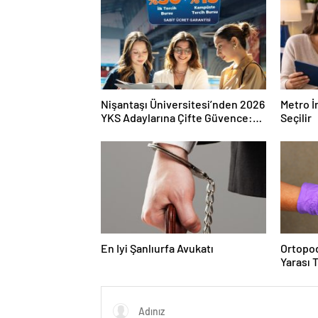
Nişantaşı Üniversitesi’nden 2026
Metro İ
YKS Adaylarına Çifte Güvence:
Seçilir
Sabit Ücret ve Kesintisiz Burs
En Iyi Şanlıurfa Avukatı
Ortopod
Yarası 