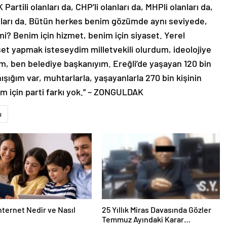
rtili olanları da, CHP’li olanları da, MHPli olanları da,
olanları da. Bütün herkes benim gözümde aynı seviyede,
i? Benim için hizmet, benim için siyaset. Yerel
et yapmak isteseydim milletvekili olurdum, ideolojiye
 ben belediye başkanıyım. Ereğli’de yaşayan 120 bin
ışığım var, muhtarlarla, yaşayanlarla 270 bin kişinin
m için parti farkı yok.” – ZONGULDAK
u
nternet Nedir ve Nasıl
25 Yıllık Miras Davasında Gözler
Temmuz Ayındaki Karar