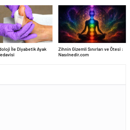
Duruşmasına Çevrildi
oloji İle Diyabetik Ayak
Zihnin Gizemli Sınırları ve Ötesi :
Tedavisi
Nasılnedir.com