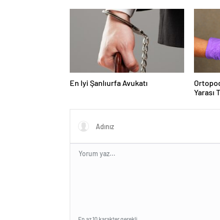
Sabit Ücret ve Kesintisiz Burs
En Iyi Şanlıurfa Avukatı
Ortopod
Yarası 
En az 10 karakter gerekli