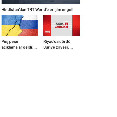
Hindistan’dan TRT World’e erişim engeli
Peş peşe
Riyad’da dörtlü
açıklamalar geldi!
Suriye zirvesi:
İstanbul’daki Rusya-
Cumhurbaşkanı
Ukrayna
Erdoğan Trump,
görüşmelerine
Selman ve Şara ile
kimler katılacak?
görüştü