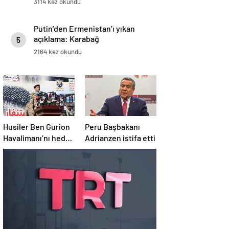
3114 kez okundu
Putin’den Ermenistan’ı yıkan
açıklama: Karabağ
5
Azerbaycan’ın ayrılmaz bir
2164 kez okundu
parçasıdır!
Husiler Ben Gurion
Peru Başbakanı
Havalimanı’nı hedef
Adrianzen istifa etti
aldı