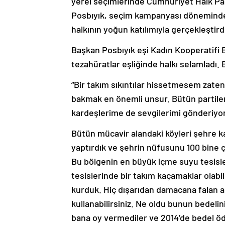
yerel seçimlerinde Cumhuriyet Halk Part
Posbıyık, seçim kampanyası döneminde ku
halkının yoğun katılımıyla gerçekleştird
Başkan Posbıyık eşi Kadın Kooperatifi B
tezahüratlar eşliğinde halkı selamladı.
“Bir takım sıkıntılar hissetmesem zate
bakmak en önemli unsur. Bütün partiler
kardeşlerime de sevgilerimi gönderiyor
Bütün mücavir alandaki köyleri şehre kat
yaptırdık ve şehrin nüfusunu 100 bine çı
Bu bölgenin en büyük içme suyu tesisleri
tesislerinde bir takım kaçamaklar olabi
kurduk. Hiç dışarıdan damacana falan a
kullanabilirsiniz. Ne oldu bunun bedelini
bana oy vermediler ve 2014’de bedel öd