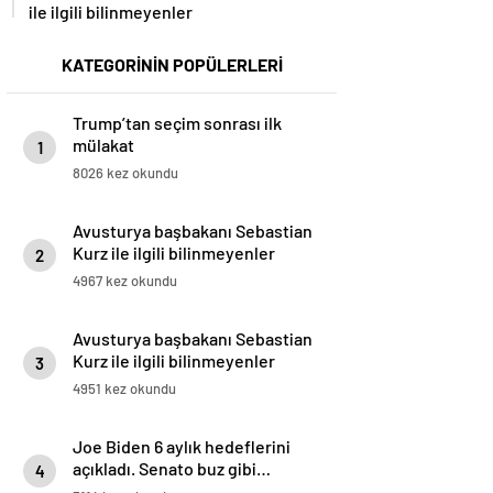
ile ilgili bilinmeyenler
KATEGORİNİN POPÜLERLERİ
Trump’tan seçim sonrası ilk
mülakat
1
8026 kez okundu
Avusturya başbakanı Sebastian
Kurz ile ilgili bilinmeyenler
2
4967 kez okundu
Avusturya başbakanı Sebastian
Kurz ile ilgili bilinmeyenler
3
4951 kez okundu
Joe Biden 6 aylık hedeflerini
açıkladı. Senato buz gibi…
4