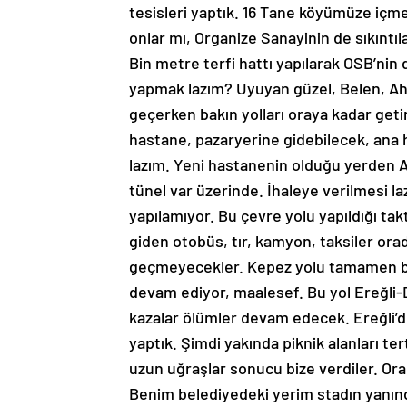
tesisleri yaptık. 16 Tane köyümüze içm
onlar mı, Organize Sanayinin de sıkıntıla
Bin metre terfi hattı yapılarak OSB’nin d
yapmak lazım? Uyuyan güzel, Belen, Ah
geçerken bakın yolları oraya kadar geti
hastane, pazaryerine gidebilecek, ana h
lazım. Yeni hastanenin olduğu yerden Ala
tünel var üzerinde. İhaleye verilmesi 
yapılamıyor. Bu çevre yolu yapıldığı ta
giden otobüs, tır, kamyon, taksiler ora
geçmeyecekler. Kepez yolu tamamen be
devam ediyor, maalesef. Bu yol Ereğli
kazalar ölümler devam edecek. Ereğli’
yaptık. Şimdi yakında piknik alanları ter
uzun uğraşlar sonucu bize verdiler. Orad
Benim belediyedeki yerim stadın yanınd