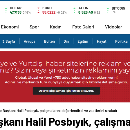
DOLAR
EURO
ALTIN
BITCOIN
47,7138
55,0222
6.526,40
%
0.16%
-0.02%
0,52
Ekonomi
Spor
Kadın
Foto Galeri
Videolar
3.Sayfa
Avrupa
Bülten
Din
Eğitim
Hayat
Politika
e Başkanı Halil Posbıyık, çalışmalarını değerlendirdi ve vaatlerini sıraladı
kanı Halil Posbıyık, çalışma