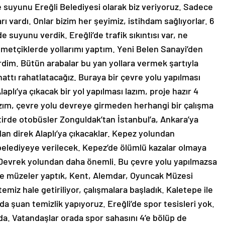
e suyunu Ereğli Belediyesi olarak biz veriyoruz. Sadece
rı vardı. Onlar bizim her şeyimiz, istihdam sağlıyorlar. 6
e suyunu verdik. Ereğli’de trafik sıkıntısı var, ne
metçiklerde yollarımı yaptım. Yeni Belen Sanayi’den
rdim. Bütün arabalar bu yan yollara vermek şartıyla
attı rahatlatacağız. Buraya bir çevre yolu yapılması
plı’ya çıkacak bir yol yapılması lazım, proje hazır 4
lazım, çevre yolu devreye girmeden herhangi bir çalışma
ktirde otobüsler Zonguldak’tan İstanbul’a, Ankara’ya
dan direk Alaplı’ya çıkacaklar. Kepez yolundan
lediyeye verilecek. Kepez’de ölümlü kazalar olmaya
-Devrek yolundan daha önemli. Bu çevre yolu yapılmazsa
de müzeler yaptık, Kent, Alemdar, Oyuncak Müzesi
temiz hale getiriliyor, çalışmalara başladık. Kaletepe ile
a şuan temizlik yapıyoruz. Ereğli’de spor tesisleri yok.
a. Vatandaşlar orada spor sahasını 4’e bölüp de