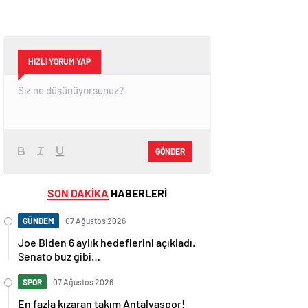
HIZLI YORUM YAP
GÖNDER
SON DAKİKA
HABERLERİ
GÜNDEM
07 Ağustos 2026
Joe Biden 6 aylık hedeflerini açıkladı.
Senato buz gibi…
SPOR
07 Ağustos 2026
En fazla kızaran takım Antalyaspor!