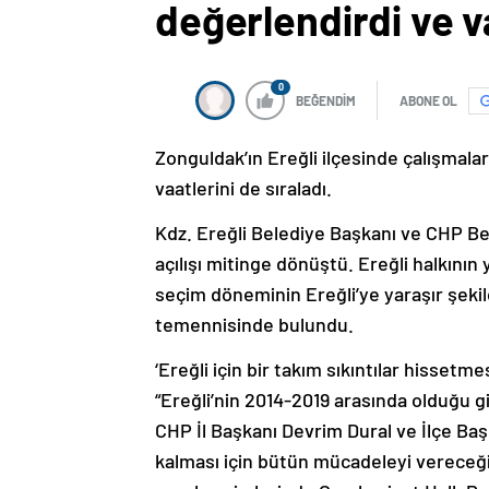
değerlendirdi ve va
0
BEĞENDİM
ABONE OL
Zonguldak’ın Ereğli ilçesinde çalışmala
vaatlerini de sıraladı.
Kdz. Ereğli Belediye Başkanı ve CHP Bel
açılışı mitinge dönüştü. Ereğli halkının
seçim döneminin Ereğli’ye yaraşır şeki
temennisinde bulundu.
‘Ereğli için bir takım sıkıntılar hisse
“Ereğli’nin 2014-2019 arasında olduğu g
CHP İl Başkanı Devrim Dural ve İlçe Baş
kalması için bütün mücadeleyi vereceğiz