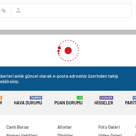
berleri anlık güncel olarak e-posta adresiniz üzerinden takip
ebilirsiniz.
K
TAHMİNİ
LİG
EKONOMİ
E
R
HAVA DURUMU
PUAN DURUMU
HISSELER
PARI
Canlı Borsa
Altınlar
Foto Galeri
Namaz Vakitleri
Dövizler
Video Galeri