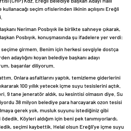
isi (CHP) Kdz. Ereğli Belediye Başkan Adayı Halil
llanacağı seçim ofislerinden ilkinin açılışını Ereğli
i.
aşkanı Neriman Posbıyık ile birlikte sahneye çıkarak,
 Başkan Posbıyık, konuşmasında şu ifadelere yer verdi:
n seçime girmem. Benim için herkesi sevgiyle dostça
den adaylığını koyan belediye başkanı adayı
um, başarılar diliyorum.
tım. Onlara asfaltlarını yaptık, temizleme giderlerini
kararak 100 yıllık yetecek içme suyu tesislerini açtık.
. 9 tane jeneratör aldık, su kesintisi olmasın diye. Su
liyordu 38 milyon belediye para harcayarak ozon tesisi
lmaya gerek yok, musluk suyunu istediğiniz gibi
 ödedik. Köyleri aldığım için beni pek tanımıyorlardı,
edik, seçimi kaybettik. Helal olsun Ereğli’ye içme suyu