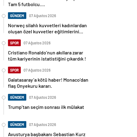
Tam 5 futbolcu….
GÜNDEM
07 Ağustos 2026
Norweç silahlı kuvvetleri kadınlardan
oluşan özel kuvvetler eğitimlerini
başlattı.
SPOR
07 Ağustos 2026
Cristiano Ronaldo’nun akıllara zarar
tüm kariyerinin istatistiğini çıkardık !
SPOR
07 Ağustos 2026
Galatasaray’a kötü haber! Monaco’dan
flaş Onyekuru kararı.
GÜNDEM
07 Ağustos 2026
Trump’tan seçim sonrası ilk mülakat
GÜNDEM
07 Ağustos 2026
Avusturya başbakanı Sebastian Kurz