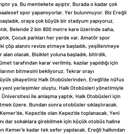
ıptır ya. Bu memlekete ayıptır. Burada o kadar çok
aalesef spor yapamıyorlar. Yer bulunmuyor. Biz Ereğli
 başladık, oraya çok büyük bir stadyum yapıyoruz.
aptık. Belende 2 bin 800 metre kare üzerinde saha,
ptık. Çocuk parkları her yerde var. Amatör spor
Eski çöp alanını revize etmeye başladık, yeşillenmeye
alan olacak. Bisiklet yoluna başladık, bitirdik.
ümet tarafından karar verilmiş, kazılar yapıldığı için
alarının bitmesini bekliyoruz. Tekrar orayı
yük şikayetiniz Halk Otobüslerinden. Ereğli’de nüfus
da yeni yerleşimler oluştu. Halk Otobüsleri yönetimiyle
 Üniversitesi ile anlaşma yaptık. Halk Otobüsleri için
bitmek üzere. Bundan sonra otobüsler sıklaştıracak.
Kemer’de, Kepez’de olan Kepez’de toplanacak. Yeni
smı dar sokaklara girebilmek için küçük otobüs haline
n Kemer’e kadar tek sefer yapılacak. Ereğli halkından