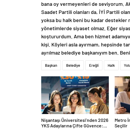
bana oy vermeyenleri de seviyorum. AK Pa
Saadet Partili olanları da, İYİ Partili 
yoksa bu halk beni bu kadar destekler m
yönetimlerde siyaset olmaz. Eğer siyas
koştururdum. Ama ben hizmet adamıyım,
kişi. Köyleri asla ayırmam, hepsinde tan
ayrılmaz belediye başkanıyım ben. Beni
Başkan
Belediye
Ereğli
Halk
Yol
Nişantaşı Üniversitesi’nden 2026
Metro İ
YKS Adaylarına Çifte Güvence:
Seçilir