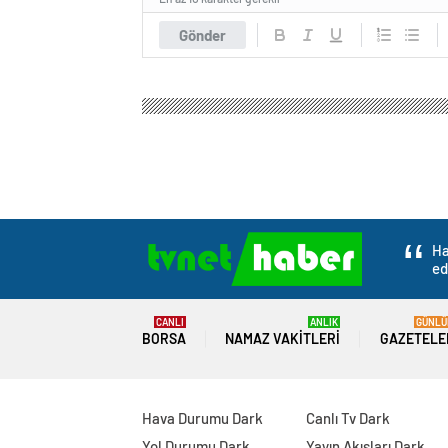
Gönder
Ha
ed
CANLI
ANLIK
GÜNLÜ
BORSA
NAMAZ VAKITLERI
GAZETELE
Hava Durumu Dark
Canlı Tv Dark
Yol Durumu Dark
Yayın Akışları Dark