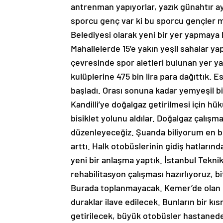
antrenman yapıyorlar, yazık günahtır ay
sporcu genç var ki bu sporcu gençler m
Belediyesi olarak yeni bir yer yapmaya
Mahallelerde 15’e yakın yeşil sahalar y
çevresinde spor aletleri bulunan yer ya
kulüplerine 475 bin lira para dağıttık. 
başladı. Orası sonuna kadar yemyeşil bir 
Kandilli’ye doğalgaz getirilmesi için hük
bisiklet yolunu aldılar. Doğalgaz çalışm
düzenleyeceğiz. Şuanda biliyorum en bü
arttı. Halk otobüslerinin gidiş hatların
yeni bir anlaşma yaptık. İstanbul Teknik
rehabilitasyon çalışması hazırlıyoruz, 
Burada toplanmayacak. Kemer’de olan 
duraklar ilave edilecek. Bunların bir kı
getirilecek, büyük otobüsler hastanede