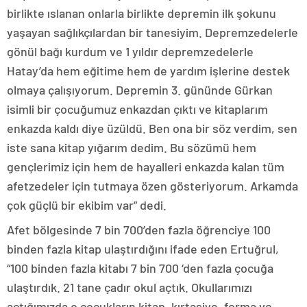
birlikte ıslanan onlarla birlikte depremin ilk şokunu
yaşayan sağlıkçılardan bir tanesiyim. Depremzedelerle
gönül bağı kurdum ve 1 yıldır depremzedelerle
Hatay’da hem eğitime hem de yardım işlerine destek
olmaya çalışıyorum. Depremin 3. gününde Gürkan
isimli bir çocuğumuz enkazdan çıktı ve kitaplarım
enkazda kaldı diye üzüldü. Ben ona bir söz verdim, sen
iste sana kitap yığarım dedim. Bu sözümü hem
gençlerimiz için hem de hayalleri enkazda kalan tüm
afetzedeler için tutmaya özen gösteriyorum. Arkamda
çok güçlü bir ekibim var” dedi.
Afet bölgesinde 7 bin 700’den fazla öğrenciye 100
binden fazla kitap ulaştırdığını ifade eden Ertuğrul,
“100 binden fazla kitabı 7 bin 700 ‘den fazla çocuğa
ulaştırdık. 21 tane çadır okul açtık. Okullarımızı
açtığımızda o çocukların kitap, kırtasiye, forma ve