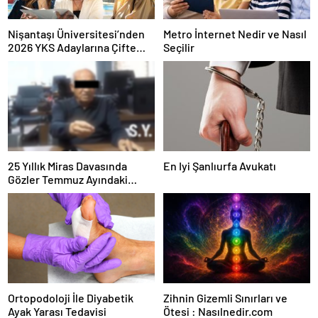
Nişantaşı Üniversitesi’nden
Metro İnternet Nedir ve Nasıl
2026 YKS Adaylarına Çifte
Seçilir
Güvence: Sabit Ücret ve
Kesintisiz Burs
25 Yıllık Miras Davasında
En Iyi Şanlıurfa Avukatı
Gözler Temmuz Ayındaki
Karar Duruşmasına Çevrildi
Ortopodoloji İle Diyabetik
Zihnin Gizemli Sınırları ve
Ayak Yarası Tedavisi
Ötesi : Nasılnedir.com