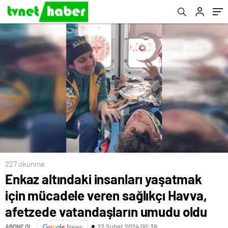
vatandaşların umudu oldu
227 okunma
Enkaz altındaki insanları yaşatmak
için mücadele veren sağlıkçı Havva,
afetzede vatandaşların umudu oldu
22 Şubat 2024 00:36
ABONE OL
News