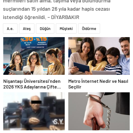
mermileri satın alma, taşıma veya bulundurma”
suçlarından 15 yıldan 26 yıla kadar hapis cezası
istendiği öğrenildi. – DİYARBAKIR
A.e.
Ateş
Düğün
Müşteki
Öldürme
Nişantaşı Üniversitesi’nden
Metro İnternet Nedir ve Nasıl
2026 YKS Adaylarına Çifte
Seçilir
Güvence: Sabit Ücret ve
Kesintisiz Burs