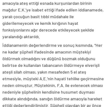
amacıyla ateş ettiği esnada kurşunlardan birinin
mağdur E.K.’ye isabet ettiği ifade edilen iddianamede,
yaralı çocuğun basit tıbbi müdahale ile
giderilemeyecek ve kemik kırığının hayat
fonksiyonlarını ağır derecede etkileyecek şekilde
yaralandığı aktarıldı.
İddianamenin değerlendirme ve sonuç kısmında, “Her
ne kadar şüpheli ifadesinde amacının müştekiyi
öldürmek olmadığını ve düğünü bozmak olduğunu
belirtse de kullanılan tabancanın öldürmeye elverişli
ateşli silah olması, yakın mesafeden 5 el ateş
etmesiyle, müşteki A.E.’nin hayati tehlike geçirmesine
neden olmuştur. Müştekinin, F.A. ile evlenecek olması
nedeniyle şüphelinin kendisine husumet duyması
dikkate alındığında, sanığın öldürme amacıyla hareket
ettiği değerlendirilmiştir. Şüpheli olaydan bir ay önce