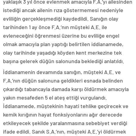
yaklaşık 3 yıl önce evlenmek amacıyla F.A.’yı ailesinden
istediği ancak ailenin rıza göstermemesi nedeniyle
evliliğin gerçekleşmediği kaydedildi. Sanığın olay
tarihinden 1 ay önce F.A.’nın müşteki A.E. ile
evleneceğini öğrenmesi üzerine bu evliliğe engel
olmak amacıyla plan yaptığı belirtilen iddianamede,
olay tarihinde yaşadığı köyden kent merkezine tek
başına gelerek düğün salonunda beklediği anlatıldı.
İddianamenin devamında sanığın, müşteki A.E. ve
F.A.’nın düğün salonuna geldikleri esnada belinden
çıkardığı tabancayla damada karşı öldürmek amacıyla
yakın mesafeden 5 el ateş ettiği vurgulandı.
İddianamede, müştekinin hayati tehlike geçirecek ve
kemik kırığının hayat fonksiyonlarını ağır derecede
etkileyecek şekilde yaralanmasına sebebiyet verdiği
ifade edildi. Sanık S.A.’nın, müşteki A.E.’yi öldürmek