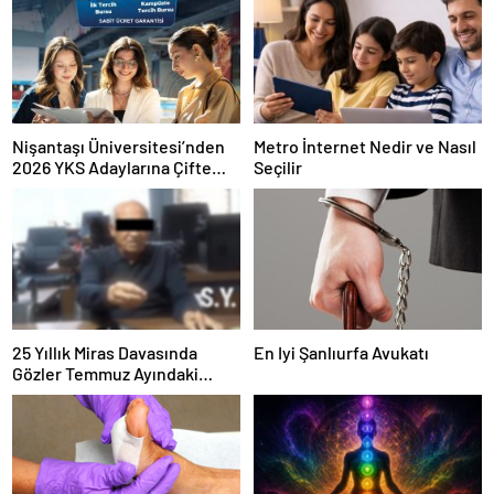
Nişantaşı Üniversitesi’nden
Metro İnternet Nedir ve Nasıl
2026 YKS Adaylarına Çifte
Seçilir
Güvence: Sabit Ücret ve
Kesintisiz Burs
25 Yıllık Miras Davasında
En Iyi Şanlıurfa Avukatı
Gözler Temmuz Ayındaki
Karar Duruşmasına Çevrildi