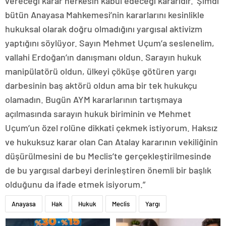
vereceği karar herkesin kabul edeceği kararıdır.’ Şimdi
bütün Anayasa Mahkemesi’nin kararlarını kesinlikle
hukuksal olarak doğru olmadığını yargısal aktivizm
yaptığını söylüyor. Sayın Mehmet Uçum’a seslenelim,
vallahi Erdoğan’ın danışmanı oldun. Sarayın hukuk
manipülatörü oldun, ülkeyi çöküşe götüren yargı
darbesinin baş aktörü oldun ama bir tek hukukçu
olamadın. Bugün AYM kararlarının tartışmaya
açılmasında sarayın hukuk biriminin ve Mehmet
Uçum’un özel rolüne dikkati çekmek istiyorum. Haksız
ve hukuksuz karar olan Can Atalay kararının vekiliğinin
düşürülmesini de bu Meclis’te gerçekleştirilmesinde
de bu yargısal darbeyi derinleştiren önemli bir başlık
olduğunu da ifade etmek isiyorum.”
Anayasa
Hak
Hukuk
Meclis
Yargı