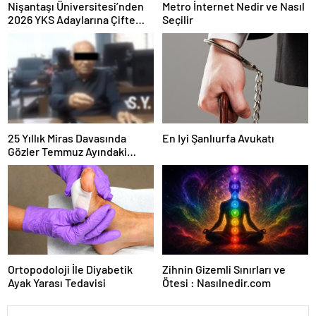
Nişantaşı Üniversitesi’nden
Metro İnternet Nedir ve Nasıl
2026 YKS Adaylarına Çifte
Seçilir
Güvence: Sabit Ücret ve
Kesintisiz Burs
25 Yıllık Miras Davasında
En Iyi Şanlıurfa Avukatı
Gözler Temmuz Ayındaki
Karar Duruşmasına Çevrildi
Ortopodoloji İle Diyabetik
Zihnin Gizemli Sınırları ve
Ayak Yarası Tedavisi
Ötesi : Nasılnedir.com