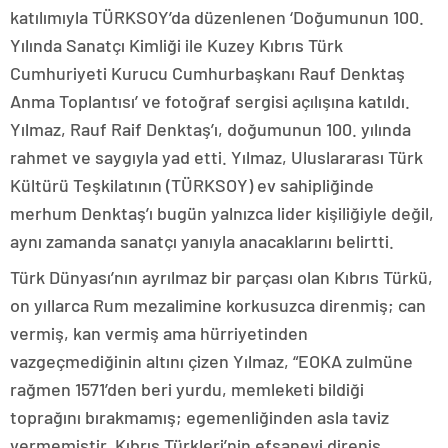
katılımıyla TÜRKSOY’da düzenlenen ‘Doğumunun 100.
Yılında Sanatçı Kimliği ile Kuzey Kıbrıs Türk
Cumhuriyeti Kurucu Cumhurbaşkanı Rauf Denktaş
Anma Toplantısı’ ve fotoğraf sergisi açılışına katıldı.
Yılmaz, Rauf Raif Denktaş’ı, doğumunun 100. yılında
rahmet ve saygıyla yad etti. Yılmaz, Uluslararası Türk
Kültürü Teşkilatının (TÜRKSOY) ev sahipliğinde
merhum Denktaş’ı bugün yalnızca lider kişiliğiyle değil,
aynı zamanda sanatçı yanıyla anacaklarını belirtti.
Türk Dünyası’nın ayrılmaz bir parçası olan Kıbrıs Türkü,
on yıllarca Rum mezalimine korkusuzca direnmiş; can
vermiş, kan vermiş ama hürriyetinden
vazgeçmediğinin altını çizen Yılmaz, “EOKA zulmüne
rağmen 1571’den beri yurdu, memleketi bildiği
toprağını bırakmamış; egemenliğinden asla taviz
vermemiştir. Kıbrıs Türkleri’nin efsanevi direniş