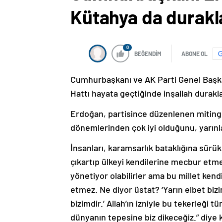
Kütahya da durakla
0
BEĞENDİM
ABONE OL
Cumhurbaşkanı ve AK Parti Genel Başka
Hattı hayata geçtiğinde inşallah durakla
Erdoğan, partisince düzenlenen mitingd
dönemlerinden çok iyi olduğunu, yarınla
İnsanları, karamsarlık bataklığına sürü
çıkartıp ülkeyi kendilerine mecbur etm
yönetiyor olabilirler ama bu millet ken
etmez. Ne diyor üstat? ‘Yarın elbet bi
bizimdir.’ Allah’ın izniyle bu tekerleği
dünyanın tepesine biz dikeceğiz.” diye