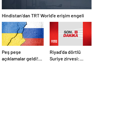
Hindistan’dan TRT World’e erişim engeli
Peş peşe
Riyad’da dörtlü
açıklamalar geldi!
Suriye zirvesi:
İstanbul’daki Rusya-
Cumhurbaşkanı
Ukrayna
Erdoğan Trump,
görüşmelerine
Selman ve Şara ile
kimler katılacak?
görüştü