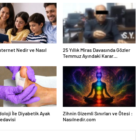
nternet Nedir ve Nasıl
25 Yıllık Miras Davasında Gözler
Temmuz Ayındaki Karar
Duruşmasına Çevrildi
oloji İle Diyabetik Ayak
Zihnin Gizemli Sınırları ve Ötesi :
Tedavisi
Nasılnedir.com