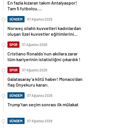
En fazla kızaran takım Antalyaspor!
Tam 5 futbolcu….
GÜNDEM
07 Ağustos 2026
Norweç silahlı kuvvetleri kadınlardan
oluşan özel kuvvetler eğitimlerini
başlattı.
SPOR
07 Ağustos 2026
Cristiano Ronaldo’nun akıllara zarar
tüm kariyerinin istatistiğini çıkardık !
SPOR
07 Ağustos 2026
Galatasaray’a kötü haber! Monaco’dan
flaş Onyekuru kararı.
GÜNDEM
07 Ağustos 2026
Trump’tan seçim sonrası ilk mülakat
GÜNDEM
07 Ağustos 2026