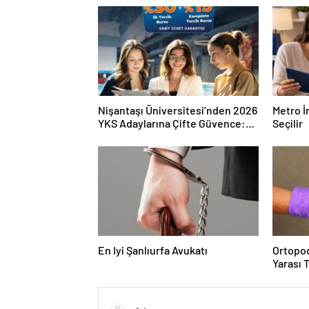
Nişantaşı Üniversitesi’nden 2026
Metro İ
YKS Adaylarına Çifte Güvence:
Seçilir
Sabit Ücret ve Kesintisiz Burs
En Iyi Şanlıurfa Avukatı
Ortopod
Yarası 