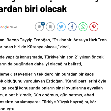
rdan biri olacak
0
News
nı Recep Tayyip Erdoğan, “Eskişehir-Antalya Hızlı Tren
rından biri de Kütahya olacak.” dedi.
e yaptığı konuşmada, Türkiye’nin son 21 yılının önceki
rın da bugünden daha iyi olacağını belirtti.
klemek isteyenlerin tek derdinin buradan bir kaos
ek olduğunu vurgulayan Erdoğan, “Kendi partilerini öyle
di geleceği konusunda onların sinsi oyunlarına eyvallah
zim, elbet bizimdir. Gün doğmuş, gün batmış, ebed
 tümsekte bırakmayarak Türkiye Yüzyılı bayrağını, kör
 konuştu.