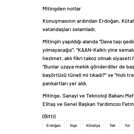
Mitingden notlar
Konuşmasının ardından Erdoğan, Kütahy
vatandaşları selamladı.
Mitingin yapıldığı alanda “Dava taşı g
yılmayacağız”, “KAAN-Kalktı yine semalar
hezimet, aklı fikri takoz olmak siyaset
“Bunlar uzaya mekik gönderdiler de baş
başörtüsü tüneli mi tıkadı?” ve “Hızlı t
pankartları yer aldı.
Mitinge, Sanayi ve Teknoloji Bakanı Me
Elitaş ve Genel Başkan Yardımcısı Fatma 
(Bitti)
Erdoğan
İnşa
Kütahya
Tek
Yol