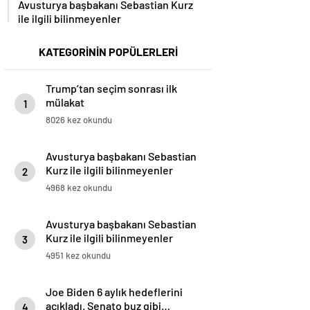
Avusturya başbakanı Sebastian Kurz
ile ilgili bilinmeyenler
KATEGORİNİN POPÜLERLERİ
Trump’tan seçim sonrası ilk
mülakat
1
8026 kez okundu
Avusturya başbakanı Sebastian
Kurz ile ilgili bilinmeyenler
2
4968 kez okundu
Avusturya başbakanı Sebastian
Kurz ile ilgili bilinmeyenler
3
4951 kez okundu
Joe Biden 6 aylık hedeflerini
açıkladı. Senato buz gibi…
4