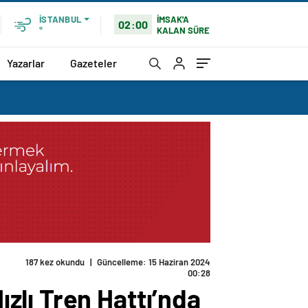
İMSAK'A
İSTANBUL
02:00
KALAN SÜRE
°
Yazarlar
Gazeteler
187 kez okundu
|
Güncelleme: 15 Haziran 2024
00:28
zlı Tren Hattı’nda