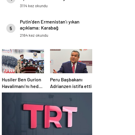
3114 kez okundu
Putin’den Ermenistan’ı yıkan
açıklama: Karabağ
5
Azerbaycan’ın ayrılmaz bir
2164 kez okundu
parçasıdır!
Husiler Ben Gurion
Peru Başbakanı
Havalimanı’nı hedef
Adrianzen istifa etti
aldı