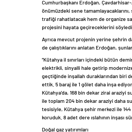
Cumhurbaşkanı Erdoğan, Çavdarhisar-Ab
önümüzdeki sene tamamlayacaklarını, ş
trafiği rahatlatacak hem de organize san
projesini hayata geçireceklerini söyledi
Ayrıca mevcut projenin yerine şehrin d
de çalıştıklarını anlatan Erdoğan, şunlar
“Kütahya il sınırları içindeki bütün demi
elektrikli, sinyalli hale getirip moderni
geçtiğinde inşallah duraklarından biri d
ettik. 5 baraj ile 1 gölet daha inşa ediy
Kütahya’da, 168 bin dekar zirai araziyi
ile toplam 204 bin dekar araziyi daha s
tesisiyle, Kütahya şehir merkezi ile 144 
koruduk. 8 adet dere ıslahının inşası sü
Doğal gaz yatırımları