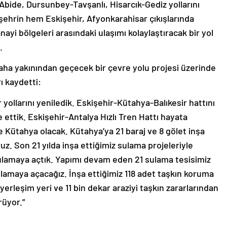
ide, Dursunbey-Tavşanlı, Hisarcık-Gediz yollarını
ehrin hem Eskişehir, Afyonkarahisar çıkışlarında
ayi bölgeleri arasındaki ulaşımı kolaylaştıracak bir yol
.
aha yakınından geçecek bir çevre yolu projesi üzerinde
ı kaydetti:
r yollarını yeniledik. Eskişehir-Kütahya-Balıkesir hattını
ze ettik. Eskişehir-Antalya Hızlı Tren Hattı hayata
e Kütahya olacak. Kütahya’ya 21 baraj ve 8 gölet inşa
oruz. Son 21 yılda inşa ettiğimiz sulama projeleriyle
 sulamaya açtık. Yapımı devam eden 21 sulama tesisimiz
ulamaya açacağız. İnşa ettiğimiz 118 adet taşkın koruma
yerleşim yeri ve 11 bin dekar araziyi taşkın zararlarından
rüyor.”