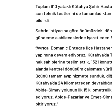
Toplam 610 yataklı Kütahya Şehir Hasta
son teknik testlerini de tamamladıktan
bildirdi.
Şehrin ihtiyacına göre önümüzdeki dön
gündeme alabileceklerine işaret eden E
“Ayrıca, Domaniç Entegre İlçe Hastanemi
yapımına devam ediyoruz. Kütahya’da T
hak sahiplerine teslim ettik. 1521 kon
alanda kentsel dönüşüm çalışması yürü
üçünü tamamlayıp hizmete sunduk, diğer
Kütahya’da 24 kilometreden devraldığı
Abide-Simav yolunun ilk 15 kilometrelik 
ediyoruz. Abide-Pazarlar ve Emet-Simav
bitiriyoruz.”