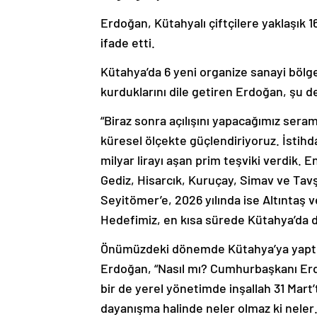
Erdoğan, Kütahyalı çiftçilere yaklaşık 16
ifade etti.
Kütahya’da 6 yeni organize sanayi bölge
kurduklarını dile getiren Erdoğan, şu 
“Biraz sonra açılışını yapacağımız sera
küresel ölçekte güçlendiriyoruz. İstih
milyar lirayı aşan prim teşviki verdik. 
Gediz, Hisarcık, Kuruçay, Simav ve Tavşa
Seyitömer’e, 2026 yılında ise Altıntaş 
Hedefimiz, en kısa sürede Kütahya’da d
Önümüzdeki dönemde Kütahya’ya yaptıkla
Erdoğan, “Nasıl mı? Cumhurbaşkanı Erd
bir de yerel yönetimde inşallah 31 Mart’
dayanışma halinde neler olmaz ki neler…”