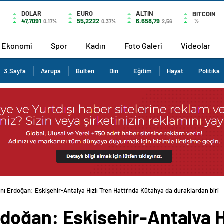
DOLAR
EURO
ALTIN
BITCOIN
47,7091
55,2222
6.658,79
%
0.17%
0.37%
2,56
Ekonomi
Spor
Kadın
Foto Galeri
Videolar
3.Sayfa
Avrupa
Bülten
Din
Eğitim
Hayat
Politika
 Erdoğan: Eskişehir-Antalya Hızlı Tren Hattı’nda Kütahya da duraklardan biri
oğan: Eskişehir-Antalya Hı