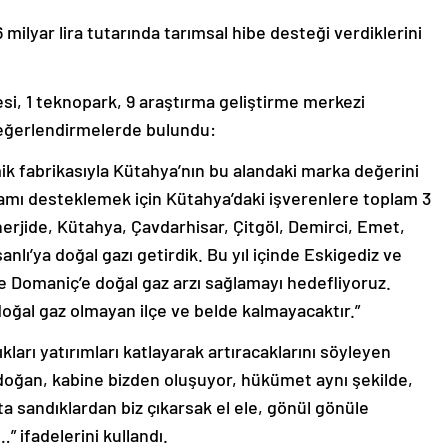
 milyar lira tutarında tarımsal hibe desteği verdiklerini
si, 1 teknopark, 9 araştırma geliştirme merkezi
değerlendirmelerde bulundu:
mik fabrikasıyla Kütahya’nın bu alandaki marka değerini
damı desteklemek için Kütahya’daki işverenlere toplam 3
Enerjide, Kütahya, Çavdarhisar, Çitgöl, Demirci, Emet,
nlı’ya doğal gazı getirdik. Bu yıl içinde Eskigediz ve
ve Domaniç’e doğal gaz arzı sağlamayı hedefliyoruz.
oğal gaz olmayan ilçe ve belde kalmayacaktır.”
rı yatırımları katlayarak artıracaklarını söyleyen
oğan, kabine bizden oluşuyor, hükümet aynı şekilde,
ta sandıklardan biz çıkarsak el ele, gönül gönüle
 ifadelerini kullandı.