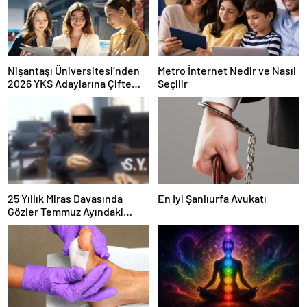
Nişantaşı Üniversitesi’nden
Metro İnternet Nedir ve Nasıl
2026 YKS Adaylarına Çifte
Seçilir
Güvence: Sabit Ücret ve
Kesintisiz Burs
25 Yıllık Miras Davasında
En Iyi Şanlıurfa Avukatı
Gözler Temmuz Ayındaki
Karar Duruşmasına Çevrildi