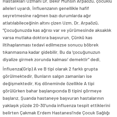
Hastalıkları Uzmanı Dr. Bekir Muhsin Arpaözü, çocuklu
aileleri uyardı. İnfluenzanın genellikle hafif
seyretmesine rağmen bazı durumlarda ağır
atlatılabileceğinin altını çizen Uzm. Dr. Arpaözü,
“Çocuğunuzda kas ağrısı var ve yürümesinde aksaklık
varsa mutlaka doktora başvurun. Çünkü kas
iltihaplanması tedavi edilmezse sonucu böbrek
tıkanmasına kadar gidebilir. Bu da ‘çocuğunuzun
diyalize girmek zorunda kalması’ demektir” dedi.
İnfluenza(Grip) A ve B tipi olarak 2 farklı grupta
görülmektedir. Bunların salgın zamanları ise
değişmektedir. Kış döneminde özellikle A tipi
görülürken bahar başlangıcında B tipini görmeye
başlarız. Şuanda hastaneye başvuran hastalarının
yaklaşık yüzde 20-30’unda influenza tespit ettiklerini
belirten Çakmak Erdem Hastanesi’nde Çocuk Sağlığı