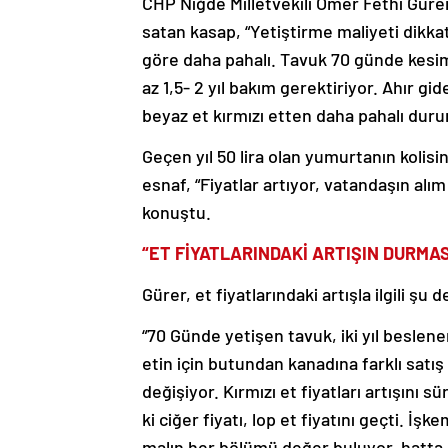
CHP Niğde Milletvekili Ömer Fethi Gürer’
satan kasap, “Yetiştirme maliyeti dikkat
göre daha pahalı. Tavuk 70 günde kes
az 1,5- 2 yıl bakım gerektiriyor. Ahır gi
beyaz et kırmızı etten daha pahalı duru
Geçen yıl 50 lira olan yumurtanın kolisin
esnaf, “Fiyatlar artıyor, vatandaşın alı
konuştu.
“ET FİYATLARINDAKİ ARTIŞIN DURMAS
Gürer, et fiyatlarındaki artışla ilgili şu
“70 Günde yetişen tavuk, iki yıl besle
etin için butundan kanadına farklı satış fi
değişiyor. Kırmızı et fiyatları artışını 
ki ciğer fiyatı, lop et fiyatını geçti. 
malın her bölümü değer buluyor, hatta k