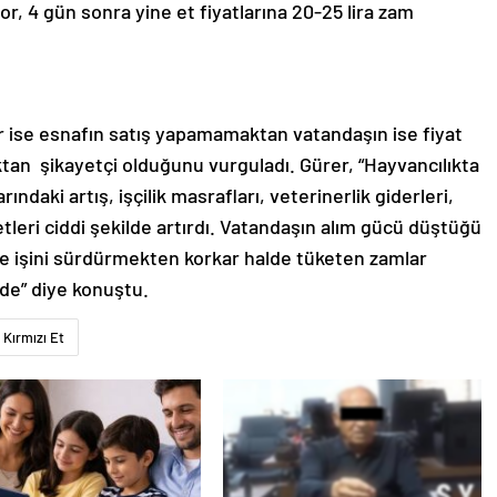
ıyor, 4 gün sonra yine et fiyatlarına 20-25 lira zam
r ise esnafın satış yapamamaktan vatandaşın ise fiyat
ktan şikayetçi olduğunu vurguladı. Gürer, “Hayvancılıkta
ındaki artış, işçilik masrafları, veterinerlik giderleri,
etleri ciddi şekilde artırdı. Vatandaşın alım gücü düştüğü
 ile işini sürdürmekten korkar halde tüketen zamlar
lde” diye konuştu.
Kırmızı Et