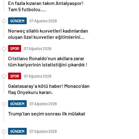
En fazla kızaran takım Antalyaspor!
Tam 5 futbolcu….
GÜNDEM
07 Ağustos 2026
Norweç silahlı kuvvetleri kadınlardan
oluşan özel kuvvetler eğitimlerini
başlattı.
SPOR
07 Ağustos 2026
Cristiano Ronaldo’nun akıllara zarar
tüm kariyerinin istatistiğini çıkardık !
SPOR
07 Ağustos 2026
Galatasaray’a kötü haber! Monaco’dan
flaş Onyekuru kararı.
GÜNDEM
07 Ağustos 2026
Trump’tan seçim sonrası ilk mülakat
GÜNDEM
07 Ağustos 2026