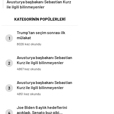
Avusturya başbakanı Sebastian Kurz
ile ilgili bilinmeyenler
KATEGORİNİN POPÜLERLERİ
Trump’tan seçim sonrası ilk
mülakat
1
8026 kez okundu
Avusturya başbakanı Sebastian
Kurz ile ilgili bilinmeyenler
2
4967 kez okundu
Avusturya başbakanı Sebastian
Kurz ile ilgili bilinmeyenler
3
4951 kez okundu
Joe Biden 6 aylık hedeflerini
açıkladı. Senato buz gibi…
4