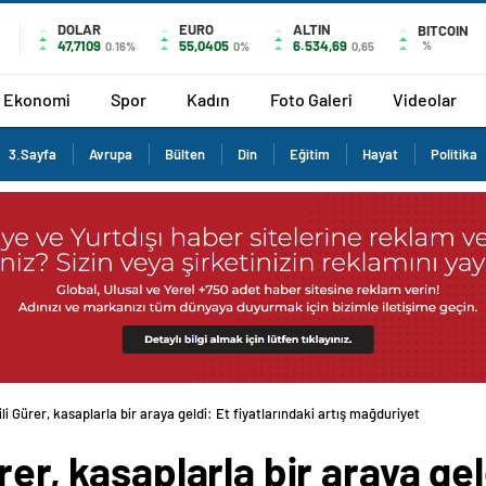
DOLAR
EURO
ALTIN
BITCOIN
47,7109
55,0405
6.534,69
%
0.16%
0%
0,65
Ekonomi
Spor
Kadın
Foto Galeri
Videolar
3.Sayfa
Avrupa
Bülten
Din
Eğitim
Hayat
Politika
li Gürer, kasaplarla bir araya geldi: Et fiyatlarındaki artış mağduriyet
rer, kasaplarla bir araya gel