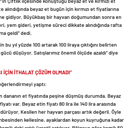
in Çiftlik ilçesinde konuştuğu beyaz et ve kırmızı et
e alındığında beyaz et bugün için kırmızı et fiyatlarına
ime gidiyor. Büyükbaş bir hayvan doğumundan sonra en
deri, yem gideri, yetişme süreci dikkate alındığında rafta
ma geldi” dedi.
in bu yıl yüzde 100 artarak 100 liraya çıktığını belirten
m gücü düşüyor. Satışlarımız önemli ölçüde azaldı” diye
I İÇİN İTHALAT ÇÖZÜM OLMADI”
 değerlendirmeyi yaptı:
nen dananın et fiyatında peşine düşmüş durumda. Beyaz
yatı var. Beyaz etin fiyatı 80 lira ile 140 lira arasında
sürdürüyor. Kesilen her hayvan parçası artık değerli. Öyle
İşkembesinden kellesine, ayaklardan koyun kuyruğuna kadar
emik dahi artık ücretli satılıyor. Bölgeye göre kemik 50