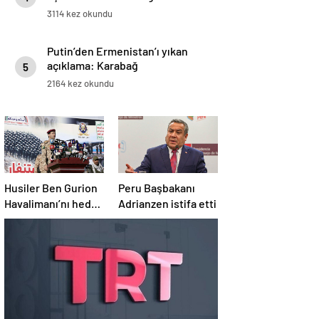
3114 kez okundu
Putin’den Ermenistan’ı yıkan
açıklama: Karabağ
5
Azerbaycan’ın ayrılmaz bir
2164 kez okundu
parçasıdır!
Husiler Ben Gurion
Peru Başbakanı
Havalimanı’nı hedef
Adrianzen istifa etti
aldı