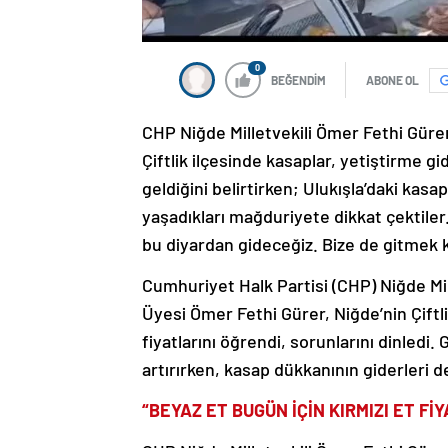
0
BEĞENDİM
ABONE OL
CHP Niğde Milletvekili Ömer Fethi Gürer, 
Çiftlik ilçesinde kasaplar, yetiştirme g
geldiğini belirtirken; Ulukışla’daki kasap
yaşadıkları mağduriyete dikkat çektiler
bu diyardan gideceğiz. Bize de gitmek k
Cumhuriyet Halk Partisi (CHP) Niğde Mi
Üyesi Ömer Fethi Gürer, Niğde’nin Çiftli
fiyatlarını öğrendi, sorunlarını dinledi.
artırırken, kasap dükkanının giderleri de
“BEYAZ ET BUGÜN İÇİN KIRMIZI ET F