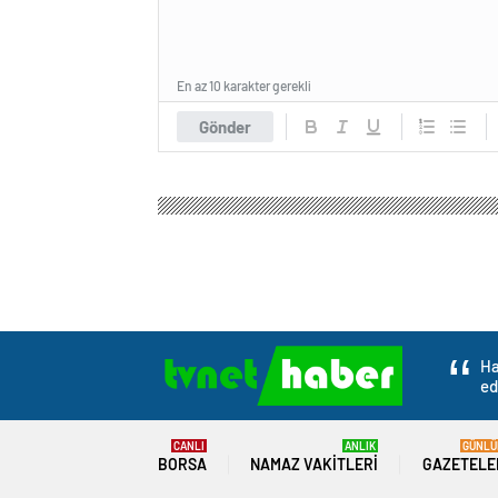
En az 10 karakter gerekli
Gönder
Ha
ed
CANLI
ANLIK
GÜNLÜ
BORSA
NAMAZ VAKITLERI
GAZETELE