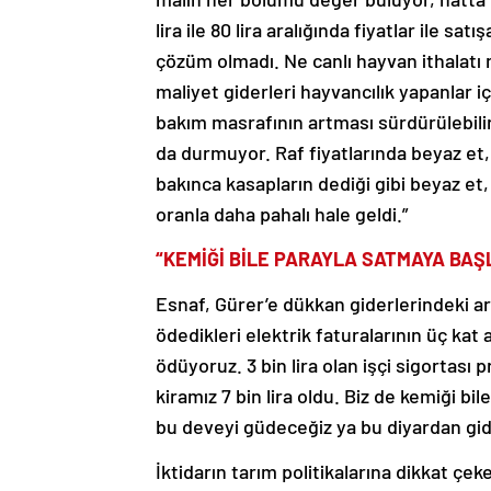
lira ile 80 lira aralığında fiyatlar ile sa
çözüm olmadı. Ne canlı hayvan ithalatı 
maliyet giderleri hayvancılık yapanlar i
bakım masrafının artması sürdürülebilirli
da durmuyor. Raf fiyatlarında beyaz et, 
bakınca kasapların dediği gibi beyaz et,
oranla daha pahalı hale geldi.”
“KEMİĞİ BİLE PARAYLA SATMAYA BAŞ
Esnaf, Gürer’e dükkan giderlerindeki art
ödedikleri elektrik faturalarının üç kat a
ödüyoruz. 3 bin lira olan işçi sigortası p
kiramız 7 bin lira oldu. Biz de kemiği b
bu deveyi güdeceğiz ya bu diyardan gide
İktidarın tarım politikalarına dikkat ç