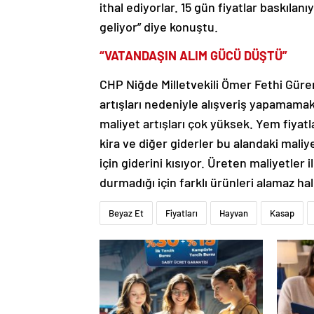
ithal ediyorlar. 15 gün fiyatlar baskılan
geliyor” diye konuştu.
“VATANDAŞIN ALIM GÜCÜ DÜŞTÜ”
CHP Niğde Milletvekili Ömer Fethi Güre
artışları nedeniyle alışveriş yapamama
maliyet artışları çok yüksek. Yem fiyatlar
kira ve diğer giderler bu alandaki maliy
için giderini kısıyor. Üreten maliyetler
durmadığı için farklı ürünleri alamaz ha
Beyaz Et
Fiyatları
Hayvan
Kasap