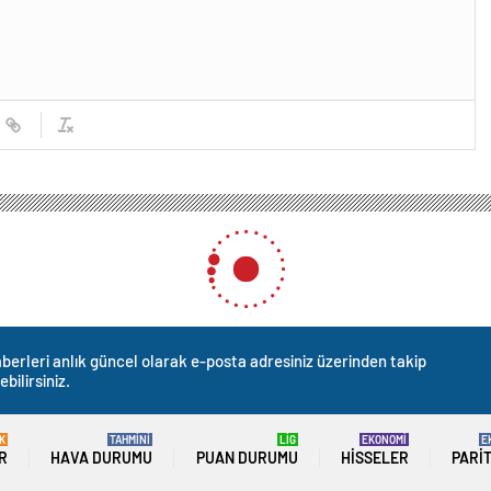
berleri anlık güncel olarak e-posta adresiniz üzerinden takip
ebilirsiniz.
K
TAHMİNİ
LİG
EKONOMİ
E
R
HAVA DURUMU
PUAN DURUMU
HISSELER
PARI