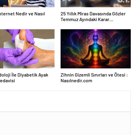
nternet Nedir ve Nasıl
25 Yıllık Miras Davasında Gözler
Temmuz Ayındaki Karar
Duruşmasına Çevrildi
oloji İle Diyabetik Ayak
Zihnin Gizemli Sınırları ve Ötesi :
Tedavisi
Nasılnedir.com