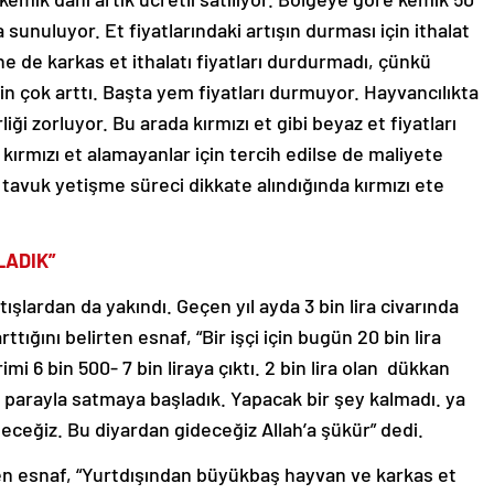
tışa sunuluyor. Et fiyatlarındaki artışın durması için ithalat
ne de karkas et ithalatı fiyatları durdurmadı, çünkü
çin çok arttı. Başta yem fiyatları durmuyor. Hayvancılıkta
ği zorluyor. Bu arada kırmızı et gibi beyaz et fiyatları
kırmızı et alamayanlar için tercih edilse de maliyete
 tavuk yetişme süreci dikkate alındığında kırmızı ete
LADIK”
ışlardan da yakındı. Geçen yıl ayda 3 bin lira civarında
rttığını belirten esnaf, “Bir işçi için bugün 20 bin lira
rimi 6 bin 500- 7 bin liraya çıktı. 2 bin lira olan dükkan
ile parayla satmaya başladık. Yapacak bir şey kalmadı. ya
ceğiz. Bu diyardan gideceğiz Allah’a şükür” dedi.
eken esnaf, “Yurtdışından büyükbaş hayvan ve karkas et