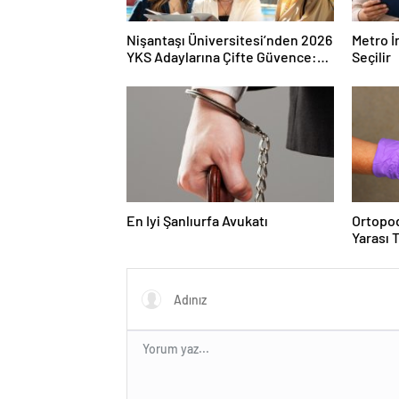
Nişantaşı Üniversitesi’nden 2026
Metro İ
YKS Adaylarına Çifte Güvence:
Seçilir
Sabit Ücret ve Kesintisiz Burs
En Iyi Şanlıurfa Avukatı
Ortopod
Yarası 