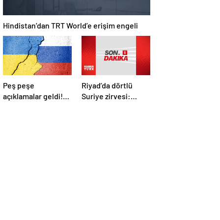
Hindistan’dan TRT World’e erişim engeli
Peş peşe
Riyad’da dörtlü
açıklamalar geldi!
Suriye zirvesi:
İstanbul’daki Rusya-
Cumhurbaşkanı
Ukrayna
Erdoğan Trump,
görüşmelerine
Selman ve Şara ile
kimler katılacak?
görüştü