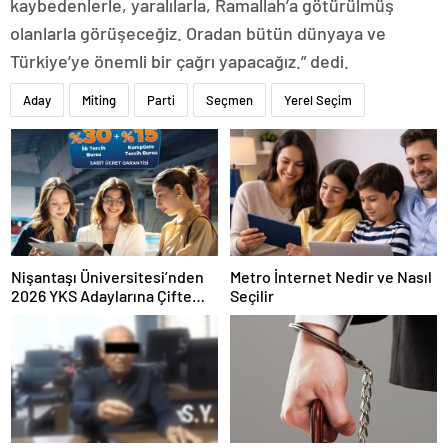
kaybedenlerle, yaralılarla, Ramallah’a götürülmüş
olanlarla görüşeceğiz. Oradan bütün dünyaya ve
Türkiye’ye önemli bir çağrı yapacağız.” dedi.
Aday
Miting
Parti
Seçmen
Yerel Seçim
Nişantaşı Üniversitesi’nden
Metro İnternet Nedir ve Nasıl
2026 YKS Adaylarına Çifte
Seçilir
Güvence: Sabit Ücret ve
Kesintisiz Burs