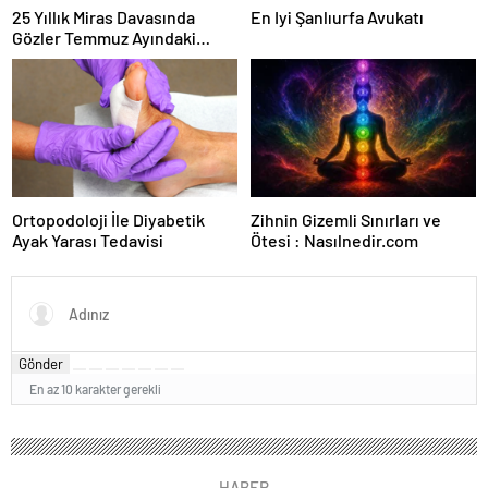
25 Yıllık Miras Davasında
En Iyi Şanlıurfa Avukatı
Gözler Temmuz Ayındaki
Karar Duruşmasına Çevrildi
Ortopodoloji İle Diyabetik
Zihnin Gizemli Sınırları ve
Ayak Yarası Tedavisi
Ötesi : Nasılnedir.com
Gönder
En az 10 karakter gerekli
HABER