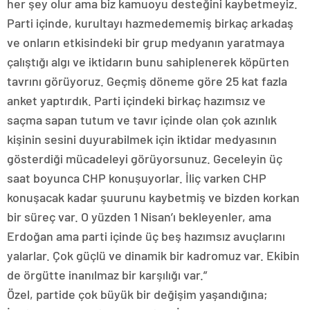
her şey olur ama biz kamuoyu desteğini kaybetmeyiz.
Parti içinde, kurultayı hazmedememiş birkaç arkadaş
ve onların etkisindeki bir grup medyanın yaratmaya
çalıştığı algı ve iktidarın bunu sahiplenerek köpürten
tavrını görüyoruz. Geçmiş döneme göre 25 kat fazla
anket yaptırdık. Parti içindeki birkaç hazımsız ve
saçma sapan tutum ve tavır içinde olan çok azınlık
kişinin sesini duyurabilmek için iktidar medyasının
gösterdiği mücadeleyi görüyorsunuz. Geceleyin üç
saat boyunca CHP konuşuyorlar. İliç varken CHP
konuşacak kadar şuurunu kaybetmiş ve bizden korkan
bir süreç var. O yüzden 1 Nisan’ı bekleyenler, ama
Erdoğan ama parti içinde üç beş hazımsız avuçlarını
yalarlar. Çok güçlü ve dinamik bir kadromuz var. Ekibin
de örgütte inanılmaz bir karşılığı var.”
Özel, partide çok büyük bir değişim yaşandığına;