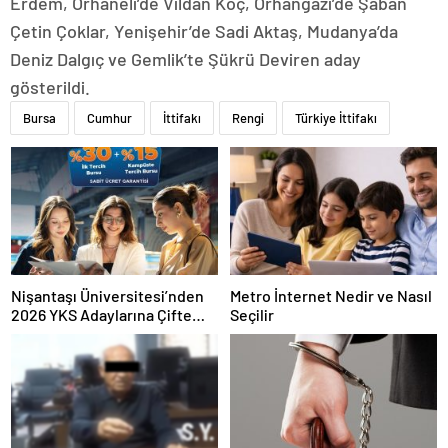
Erdem, Orhaneli’de Vildan Koç, Orhangazi’de Şaban
Çetin Çoklar, Yenişehir’de Sadi Aktaş, Mudanya’da
Deniz Dalgıç ve Gemlik’te Şükrü Deviren aday
gösterildi.
Bursa
Cumhur
İttifakı
Rengi
Türkiye İttifakı
Nişantaşı Üniversitesi’nden
Metro İnternet Nedir ve Nasıl
2026 YKS Adaylarına Çifte
Seçilir
Güvence: Sabit Ücret ve
Kesintisiz Burs