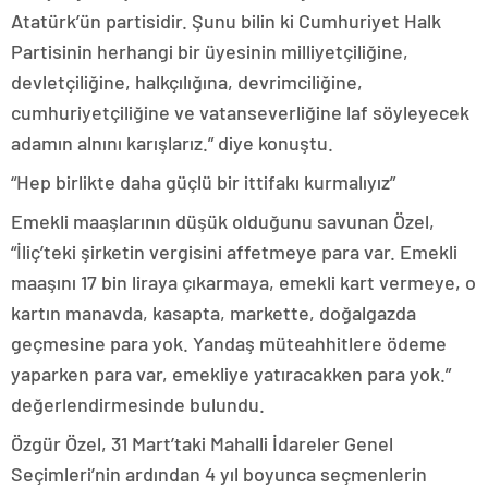
Atatürk’ün partisidir. Şunu bilin ki Cumhuriyet Halk
Partisinin herhangi bir üyesinin milliyetçiliğine,
devletçiliğine, halkçılığına, devrimciliğine,
cumhuriyetçiliğine ve vatanseverliğine laf söyleyecek
adamın alnını karışlarız.” diye konuştu.
“Hep birlikte daha güçlü bir ittifakı kurmalıyız”
Emekli maaşlarının düşük olduğunu savunan Özel,
“İliç’teki şirketin vergisini affetmeye para var. Emekli
maaşını 17 bin liraya çıkarmaya, emekli kart vermeye, o
kartın manavda, kasapta, markette, doğalgazda
geçmesine para yok. Yandaş müteahhitlere ödeme
yaparken para var, emekliye yatıracakken para yok.”
değerlendirmesinde bulundu.
Özgür Özel, 31 Mart’taki Mahalli İdareler Genel
Seçimleri’nin ardından 4 yıl boyunca seçmenlerin