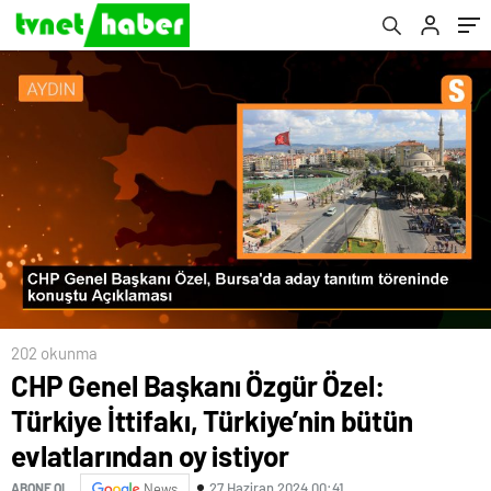
istiyor
202 okunma
CHP Genel Başkanı Özgür Özel:
Türkiye İttifakı, Türkiye’nin bütün
evlatlarından oy istiyor
27 Haziran 2024 00:41
ABONE OL
News