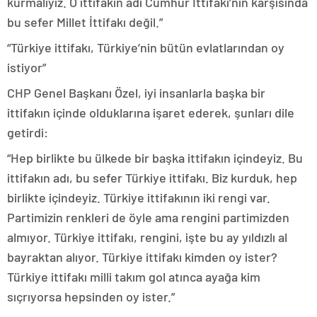
kurmalıyız. O ittifakın adı Cumhur İttifakı’nın karşısında
bu sefer Millet İttifakı değil.”
“Türkiye ittifakı, Türkiye’nin bütün evlatlarından oy
istiyor”
CHP Genel Başkanı Özel, iyi insanlarla başka bir
ittifakın içinde olduklarına işaret ederek, şunları dile
getirdi:
“Hep birlikte bu ülkede bir başka ittifakın içindeyiz. Bu
ittifakın adı, bu sefer Türkiye ittifakı. Biz kurduk, hep
birlikte içindeyiz. Türkiye ittifakının iki rengi var.
Partimizin renkleri de öyle ama rengini partimizden
almıyor. Türkiye ittifakı, rengini, işte bu ay yıldızlı al
bayraktan alıyor. Türkiye ittifakı kimden oy ister?
Türkiye ittifakı milli takım gol atınca ayağa kim
sıçrıyorsa hepsinden oy ister.”