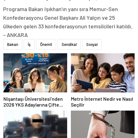
Programa Bakan Işıkhan’ın yanı sıra Memur-Sen
Konfederasyonu Genel Başkanı Ali Yalçın ve 25
ülkeden gelen 33 konfederasyonun temsilcileri katıldı.
– ANKARA
Bakan
İş
Önemli
Sendikal
Sosyal
Nişantaşı Üniversitesi’nden
Metro İnternet Nedir ve Nasıl
2026 YKS Adaylarına Çifte
Seçilir
Güvence: Sabit Ücret ve
Kesintisiz Burs