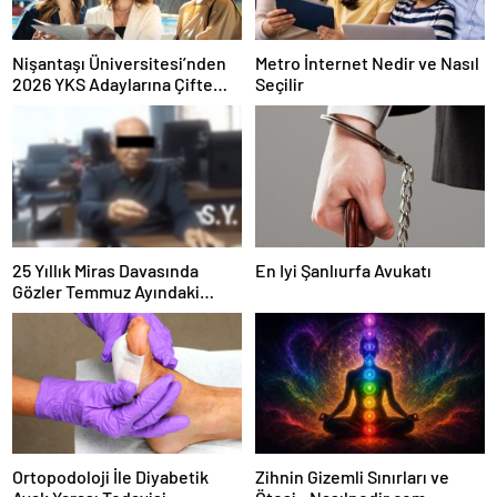
Nişantaşı Üniversitesi’nden
Metro İnternet Nedir ve Nasıl
2026 YKS Adaylarına Çifte
Seçilir
Güvence: Sabit Ücret ve
Kesintisiz Burs
25 Yıllık Miras Davasında
En Iyi Şanlıurfa Avukatı
Gözler Temmuz Ayındaki
Karar Duruşmasına Çevrildi
Ortopodoloji İle Diyabetik
Zihnin Gizemli Sınırları ve