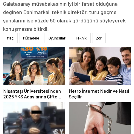
Galatasaray müsabakasının iyi bir fırsat olduğuna
değinen Danimarkalı teknik direktör, turu geçme
şanslarını ise yüzde 50 olarak gördüğünü söyleyerek
konuşmasını bitirdi.
Maç
Mücadele
Oyuncuları
Teknik
Zor
Nişantaşı Üniversitesi’nden
Metro İnternet Nedir ve Nasıl
2026 YKS Adaylarına Çifte
Seçilir
Güvence: Sabit Ücret ve
Kesintisiz Burs