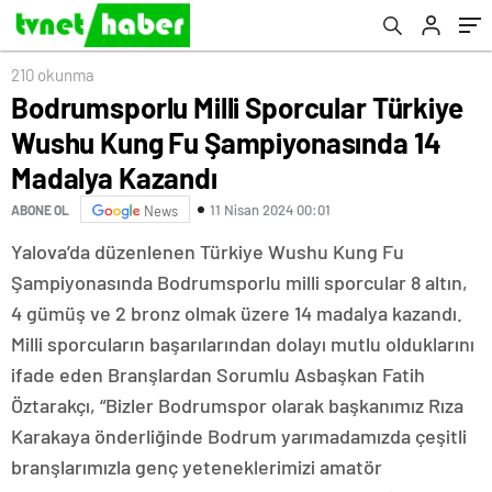
210 okunma
Bodrumsporlu Milli Sporcular Türkiye
Wushu Kung Fu Şampiyonasında 14
Madalya Kazandı
11 Nisan 2024 00:01
ABONE OL
News
Yalova’da düzenlenen Türkiye Wushu Kung Fu
Şampiyonasında Bodrumsporlu milli sporcular 8 altın,
4 gümüş ve 2 bronz olmak üzere 14 madalya kazandı.
Milli sporcuların başarılarından dolayı mutlu olduklarını
ifade eden Branşlardan Sorumlu Asbaşkan Fatih
Öztarakçı, “Bizler Bodrumspor olarak başkanımız Rıza
Karakaya önderliğinde Bodrum yarımadamızda çeşitli
branşlarımızla genç yeteneklerimizi amatör