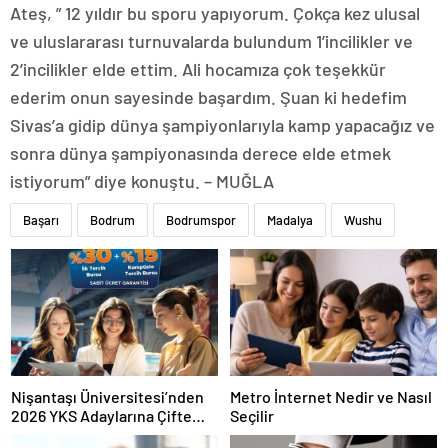
Ateş, ” 12 yıldır bu sporu yapıyorum. Çokça kez ulusal
ve uluslararası turnuvalarda bulundum 1’incilikler ve
2’incilikler elde ettim. Ali hocamıza çok teşekkür
ederim onun sayesinde başardım. Şuan ki hedefim
Sivas’a gidip dünya şampiyonlarıyla kamp yapacağız ve
sonra dünya şampiyonasında derece elde etmek
istiyorum” diye konuştu. – MUĞLA
Başarı
Bodrum
Bodrumspor
Madalya
Wushu
Nişantaşı Üniversitesi’nden
Metro İnternet Nedir ve Nasıl
2026 YKS Adaylarına Çifte
Seçilir
Güvence: Sabit Ücret ve