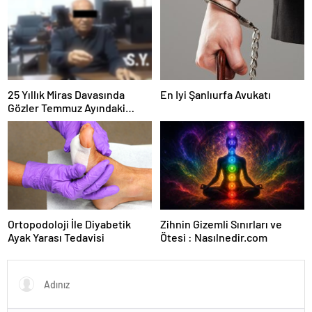
Kesintisiz Burs
25 Yıllık Miras Davasında
En Iyi Şanlıurfa Avukatı
Gözler Temmuz Ayındaki
Karar Duruşmasına Çevrildi
Ortopodoloji İle Diyabetik
Zihnin Gizemli Sınırları ve
Ayak Yarası Tedavisi
Ötesi : Nasılnedir.com