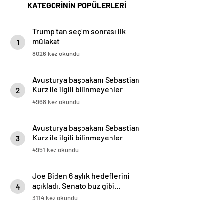
KATEGORİNİN POPÜLERLERİ
Trump’tan seçim sonrası ilk
mülakat
1
8026 kez okundu
Avusturya başbakanı Sebastian
Kurz ile ilgili bilinmeyenler
2
4968 kez okundu
Avusturya başbakanı Sebastian
Kurz ile ilgili bilinmeyenler
3
4951 kez okundu
Joe Biden 6 aylık hedeflerini
açıkladı. Senato buz gibi…
4
3114 kez okundu