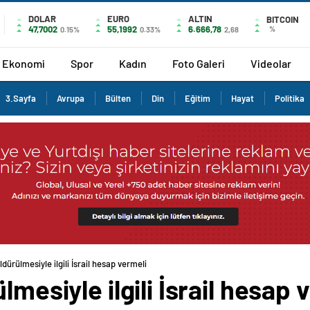
DOLAR
EURO
ALTIN
BITCOIN
47,7002
55,1992
6.666,78
%
0.15%
0.33%
2,68
Ekonomi
Spor
Kadın
Foto Galeri
Videolar
3.Sayfa
Avrupa
Bülten
Din
Eğitim
Hayat
Politika
ldürülmesiyle ilgili İsrail hesap vermeli
lmesiyle ilgili İsrail hesap 