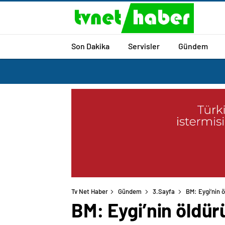
Son Dakika
Servisler
Gündem
Tv Net Haber
Gündem
3.Sayfa
BM: Eygi’nin ö
BM: Eygi’nin öldürü