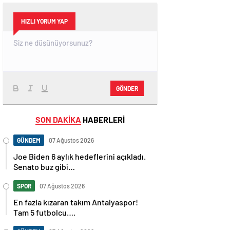
HIZLI YORUM YAP
GÖNDER
SON DAKİKA
HABERLERİ
GÜNDEM
07 Ağustos 2026
Joe Biden 6 aylık hedeflerini açıkladı.
Senato buz gibi…
SPOR
07 Ağustos 2026
En fazla kızaran takım Antalyaspor!
Tam 5 futbolcu….