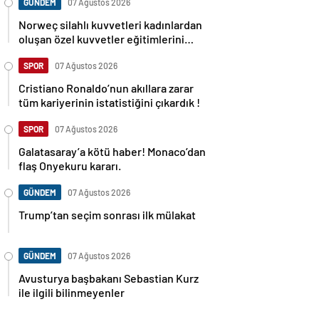
GÜNDEM
07 Ağustos 2026
Norweç silahlı kuvvetleri kadınlardan
oluşan özel kuvvetler eğitimlerini
başlattı.
SPOR
07 Ağustos 2026
Cristiano Ronaldo’nun akıllara zarar
tüm kariyerinin istatistiğini çıkardık !
SPOR
07 Ağustos 2026
Galatasaray’a kötü haber! Monaco’dan
flaş Onyekuru kararı.
GÜNDEM
07 Ağustos 2026
Trump’tan seçim sonrası ilk mülakat
GÜNDEM
07 Ağustos 2026
Avusturya başbakanı Sebastian Kurz
ile ilgili bilinmeyenler