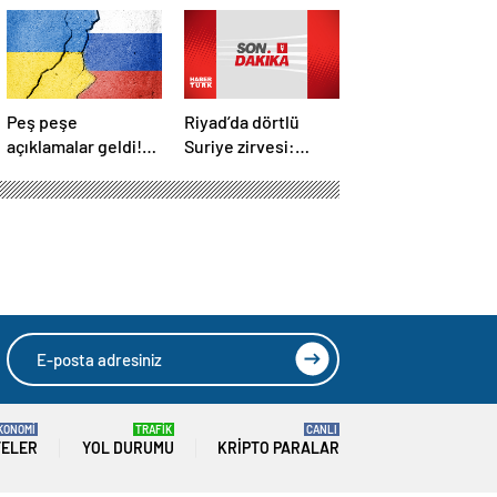
Peş peşe
Riyad’da dörtlü
açıklamalar geldi!
Suriye zirvesi:
İstanbul’daki Rusya-
Cumhurbaşkanı
Ukrayna
Erdoğan Trump,
görüşmelerine
Selman ve Şara ile
kimler katılacak?
görüştü
KONOMİ
TRAFİK
CANLI
TELER
YOL DURUMU
KRIPTO PARALAR