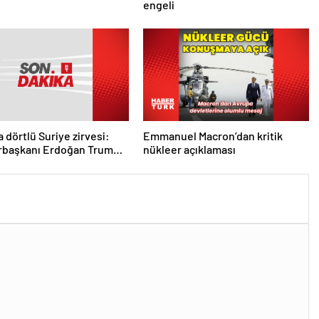
engeli
a dörtlü Suriye zirvesi:
Emmanuel Macron’dan kritik
başkanı Erdoğan Trump,
nükleer açıklaması
ve Şara ile görüştü