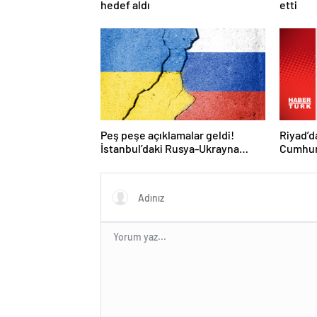
hedef aldı
etti
Peş peşe açıklamalar geldi!
Riyad’d
İstanbul’daki Rusya-Ukrayna
Cumhur
görüşmelerine kimler katılacak?
Selman 