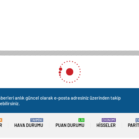
berleri anlık güncel olarak e-posta adresiniz üzerinden takip
ebilirsiniz.
K
TAHMİNİ
LİG
EKONOMİ
E
R
HAVA DURUMU
PUAN DURUMU
HISSELER
PARI