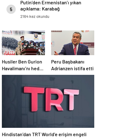
Putin’den Ermenistan’ı yıkan
açıklama: Karabağ
5
Azerbaycan’ın ayrılmaz bir
2164 kez okundu
parçasıdır!
Husiler Ben Gurion
Peru Başbakanı
Havalimanı’nı hedef
Adrianzen istifa etti
aldı
Hindistan’dan TRT World’e erişim engeli