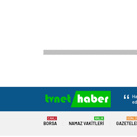
Ha
ed
CANLI
ANLIK
GÜNLÜ
BORSA
NAMAZ VAKITLERI
GAZETELE