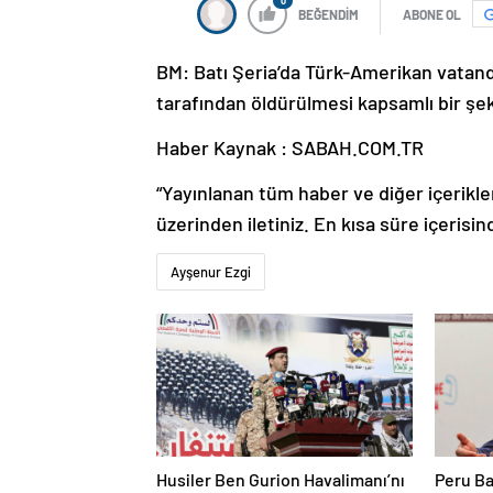
0
BEĞENDİM
ABONE OL
BM: Batı Şeria’da Türk-Amerikan vatandaş
tarafından öldürülmesi kapsamlı bir şek
Haber Kaynak : SABAH.COM.TR
“Yayınlanan tüm haber ve diğer içerikler i
üzerinden iletiniz. En kısa süre içerisin
Ayşenur Ezgi
Husiler Ben Gurion Havalimanı’nı
Peru Ba