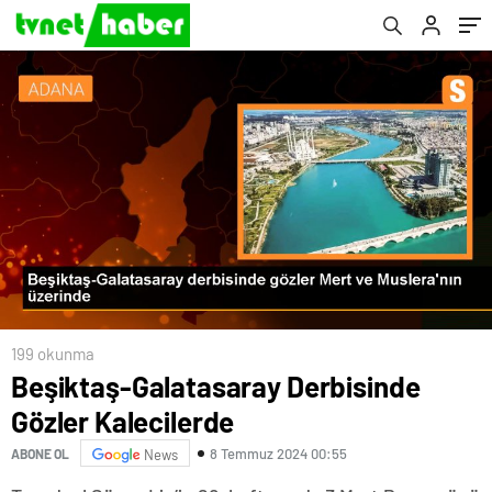
199 okunma
Beşiktaş-Galatasaray Derbisinde
Gözler Kalecilerde
8 Temmuz 2024 00:55
ABONE OL
News