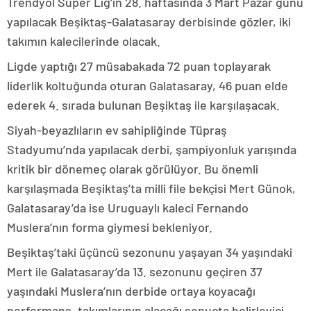
Trendyol Süper Lig’in 28. haftasında 3 Mart Pazar günü
yapılacak Beşiktaş-Galatasaray derbisinde gözler, iki
takımın kalecilerinde olacak.
Ligde yaptığı 27 müsabakada 72 puan toplayarak
liderlik koltuğunda oturan Galatasaray, 46 puan elde
ederek 4. sırada bulunan Beşiktaş ile karşılaşacak.
Siyah-beyazlıların ev sahipliğinde Tüpraş
Stadyumu’nda yapılacak derbi, şampiyonluk yarışında
kritik bir dönemeç olarak görülüyor. Bu önemli
karşılaşmada Beşiktaş’ta milli file bekçisi Mert Günok,
Galatasaray’da ise Uruguaylı kaleci Fernando
Muslera’nın forma giymesi bekleniyor.
Beşiktaş’taki üçüncü sezonunu yaşayan 34 yaşındaki
Mert ile Galatasaray’da 13. sezonunu geçiren 37
yaşındaki Muslera’nın derbide ortaya koyacağı
performans, takımlarının alacağı sonuçta belirleyici