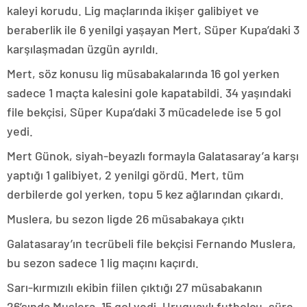
kaleyi korudu. Lig maçlarında ikişer galibiyet ve
beraberlik ile 6 yenilgi yaşayan Mert, Süper Kupa’daki 3
karşılaşmadan üzgün ayrıldı.
Mert, söz konusu lig müsabakalarında 16 gol yerken
sadece 1 maçta kalesini gole kapatabildi. 34 yaşındaki
file bekçisi, Süper Kupa’daki 3 mücadelede ise 5 gol
yedi.
Mert Günok, siyah-beyazlı formayla Galatasaray’a karşı
yaptığı 1 galibiyet, 2 yenilgi gördü. Mert, tüm
derbilerde gol yerken, topu 5 kez ağlarından çıkardı.
Muslera, bu sezon ligde 26 müsabakaya çıktı
Galatasaray’ın tecrübeli file bekçisi Fernando Muslera,
bu sezon sadece 1 lig maçını kaçırdı.
Sarı-kırmızılı ekibin fiilen çıktığı 27 müsabakanın
26’sında Muslera, 15 gol yedi. Uruguaylı futbolcu, süre