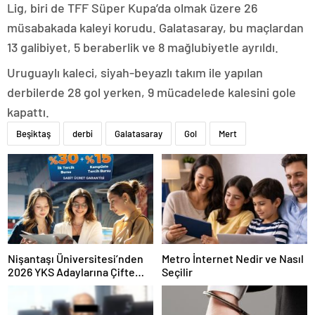
Lig, biri de TFF Süper Kupa’da olmak üzere 26
müsabakada kaleyi korudu. Galatasaray, bu maçlardan
13 galibiyet, 5 beraberlik ve 8 mağlubiyetle ayrıldı.
Uruguaylı kaleci, siyah-beyazlı takım ile yapılan
derbilerde 28 gol yerken, 9 mücadelede kalesini gole
kapattı.
Beşiktaş
derbi
Galatasaray
Gol
Mert
Nişantaşı Üniversitesi’nden
Metro İnternet Nedir ve Nasıl
2026 YKS Adaylarına Çifte
Seçilir
Güvence: Sabit Ücret ve
Kesintisiz Burs