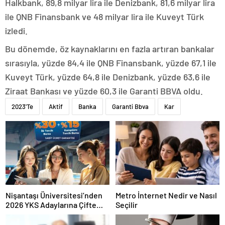
Halkbank, 89,8 milyar lira ile Denizbank, 81,6 milyar lira
ile QNB Finansbank ve 48 milyar lira ile Kuveyt Türk
izledi.
Bu dönemde, öz kaynaklarını en fazla artıran bankalar
sırasıyla, yüzde 84,4 ile QNB Finansbank, yüzde 67,1 ile
Kuveyt Türk, yüzde 64,8 ile Denizbank, yüzde 63,6 ile
Ziraat Bankası ve yüzde 60,3 ile Garanti BBVA oldu.
2023'Te
Aktif
Banka
Garanti Bbva
Kar
Nişantaşı Üniversitesi’nden
Metro İnternet Nedir ve Nasıl
2026 YKS Adaylarına Çifte
Seçilir
Güvence: Sabit Ücret ve
Kesintisiz Burs