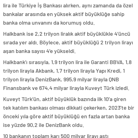
lira ile Türkiye İş Bankası alırken, aynı zamanda da özel
bankalar arasında en yüksek aktif büyüklüğe sahip
banka olma unvanını da korumuş oldu.
Halkbank ise 2,2 trilyon liralık aktif büyüklükle 4’üncü
sırada yer aldı. Böylece, aktif büyüklüğü 2 trilyon lirayı
aşan banka sayısı 4’e yükseldi.
Halkbank’ı sırasıyla, 1,9 trilyon lira ile Garanti BBVA, 1,8
trilyon lirayla Akbank, 1,7 trilyon lirayla Yapı Kredi, 1
trilyon lirayla DenizBank, 995,9 milyar lirayla QNB
Finansbank ve 674,4 milyar lirayla Kuveyt Türk izledi.
Kuveyt Türk’ün, aktif büyüklük bazında ilk 10’a giren
tek katılım bankası olması dikkati çekerken, 2023’te bir
önceki yıla göre aktif büyüklüğü en fazla artan banka
ise yüzde 90,2 ile DenizBank oldu.
10 bankanın toplam karı 500 milyar lirayı aştı