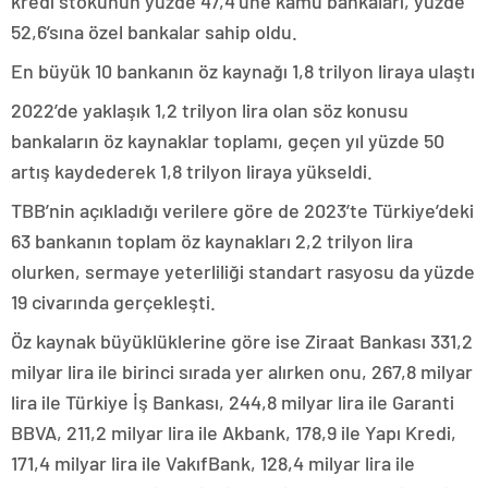
kredi stokunun yüzde 47,4’üne kamu bankaları, yüzde
52,6’sına özel bankalar sahip oldu.
En büyük 10 bankanın öz kaynağı 1,8 trilyon liraya ulaştı
2022’de yaklaşık 1,2 trilyon lira olan söz konusu
bankaların öz kaynaklar toplamı, geçen yıl yüzde 50
artış kaydederek 1,8 trilyon liraya yükseldi.
TBB’nin açıkladığı verilere göre de 2023’te Türkiye’deki
63 bankanın toplam öz kaynakları 2,2 trilyon lira
olurken, sermaye yeterliliği standart rasyosu da yüzde
19 civarında gerçekleşti.
Öz kaynak büyüklüklerine göre ise Ziraat Bankası 331,2
milyar lira ile birinci sırada yer alırken onu, 267,8 milyar
lira ile Türkiye İş Bankası, 244,8 milyar lira ile Garanti
BBVA, 211,2 milyar lira ile Akbank, 178,9 ile Yapı Kredi,
171,4 milyar lira ile VakıfBank, 128,4 milyar lira ile