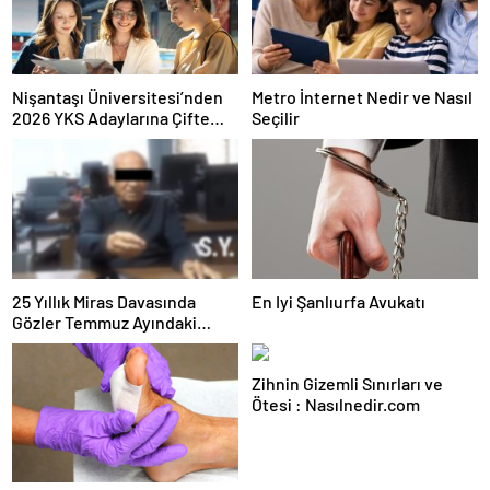
Nişantaşı Üniversitesi’nden
Metro İnternet Nedir ve Nasıl
2026 YKS Adaylarına Çifte
Seçilir
Güvence: Sabit Ücret ve
Kesintisiz Burs
25 Yıllık Miras Davasında
En Iyi Şanlıurfa Avukatı
Gözler Temmuz Ayındaki
Karar Duruşmasına Çevrildi
Zihnin Gizemli Sınırları ve
Ötesi : Nasılnedir.com