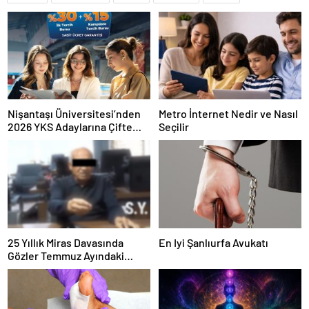
Nişantaşı Üniversitesi’nden
Metro İnternet Nedir ve Nasıl
2026 YKS Adaylarına Çifte
Seçilir
Güvence: Sabit Ücret ve
Kesintisiz Burs
25 Yıllık Miras Davasında
En Iyi Şanlıurfa Avukatı
Gözler Temmuz Ayındaki
Karar Duruşmasına Çevrildi