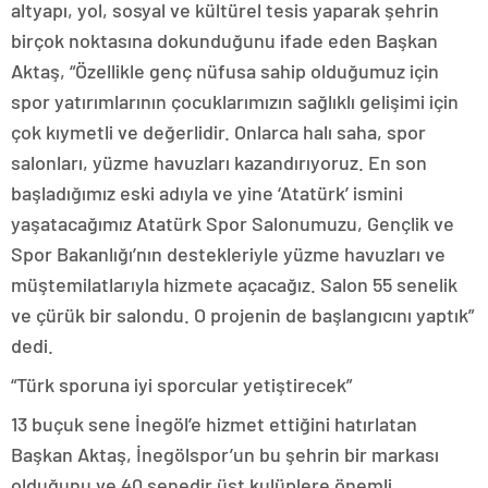
altyapı, yol, sosyal ve kültürel tesis yaparak şehrin
birçok noktasına dokunduğunu ifade eden Başkan
Aktaş, “Özellikle genç nüfusa sahip olduğumuz için
spor yatırımlarının çocuklarımızın sağlıklı gelişimi için
çok kıymetli ve değerlidir. Onlarca halı saha, spor
salonları, yüzme havuzları kazandırıyoruz. En son
başladığımız eski adıyla ve yine ‘Atatürk’ ismini
yaşatacağımız Atatürk Spor Salonumuzu, Gençlik ve
Spor Bakanlığı’nın destekleriyle yüzme havuzları ve
müştemilatlarıyla hizmete açacağız. Salon 55 senelik
ve çürük bir salondu. O projenin de başlangıcını yaptık”
dedi.
“Türk sporuna iyi sporcular yetiştirecek”
13 buçuk sene İnegöl’e hizmet ettiğini hatırlatan
Başkan Aktaş, İnegölspor’un bu şehrin bir markası
olduğunu ve 40 senedir üst kulüplere önemli