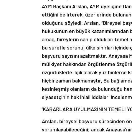
AYM Başkanı Arslan, AYM üyeliğine Danış
ettiğini belirterek, üzerlerinde bulun
olduğunu söyledi. Arslan, “Bireysel başv
hukukunun en büyük kazanımlarından bi
amaç, bireylerin sahip oldukları temel 
bu suretle sorunu, ülke sınırları içind
başvuru sayısını azaltmaktır. Anayasa
mülkiyet hakkından örgütlenme özgürl
özgürlüklerle ilgili olarak yüz binlerc
hiçbir zaman bakmamıştır. Bu bağlamda 
kesinleşmiş olanların da bulunduğu hem
siyasetçinin hak ihlali iddiaları incelen
‘KARARLARA UYULMASININ TEMELİ Y
Arslan, bireysel başvuru sürecinden ö
yorumlayabileceğini; ancak Anayasa’nı