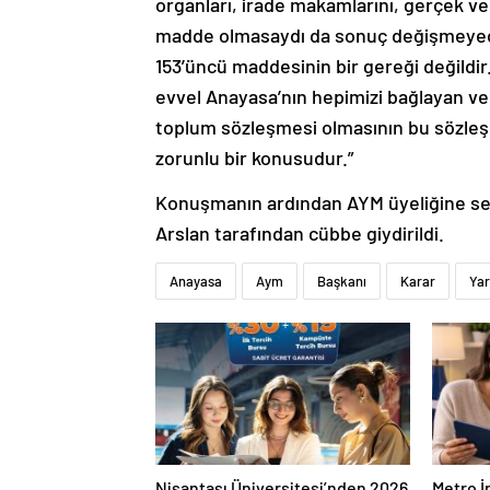
organları, irade makamlarını, gerçek ve
madde olmasaydı da sonuç değişmeyecekt
153’üncü maddesinin bir gereği değildi
evvel Anayasa’nın hepimizi bağlayan ve 
toplum sözleşmesi olmasının bu sözle
zorunlu bir konusudur.”
Konuşmanın ardından AYM üyeliğine seçi
Arslan tarafından cübbe giydirildi.
Anayasa
Aym
Başkanı
Karar
Yar
Nişantaşı Üniversitesi’nden 2026
Metro İ