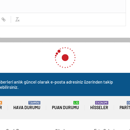
berleri anlık güncel olarak e-posta adresiniz üzerinden takip
ebilirsiniz.
K
TAHMİNİ
LİG
EKONOMİ
E
R
HAVA DURUMU
PUAN DURUMU
HISSELER
PARI