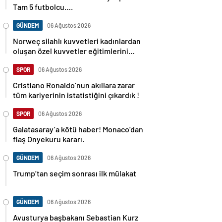
Tam 5 futbolcu….
GÜNDEM
06 Ağustos 2026
Norweç silahlı kuvvetleri kadınlardan
oluşan özel kuvvetler eğitimlerini
başlattı.
SPOR
06 Ağustos 2026
Cristiano Ronaldo’nun akıllara zarar
tüm kariyerinin istatistiğini çıkardık !
SPOR
06 Ağustos 2026
Galatasaray’a kötü haber! Monaco’dan
flaş Onyekuru kararı.
GÜNDEM
06 Ağustos 2026
Trump’tan seçim sonrası ilk mülakat
GÜNDEM
06 Ağustos 2026
Avusturya başbakanı Sebastian Kurz