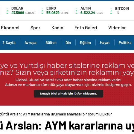
DOLAR
EURO
ALTIN
BITCOIN
47,5999
55,0879
6.522,24
%
0.05%
0.11%
0,40
Ekonomi
Spor
Kadın
Foto Galeri
Videolar
3.Sayfa
Avrupa
Bülten
Din
Eğitim
Hayat
Politika
ühtü Arslan: AYM kararlarına uyulması anayasal bir sorumluluktur
 Arslan: AYM kararlarına u