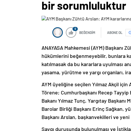
bir sorumluluktur
0
BEĞENDİM
ABONE OL
ANAYASA Mahkemesi (AYM) Başkanı Zühtü
hükümlerini beğenmeyebilir, bunlara kat
katılmasak da bu kararlara uyulması ana
yasama, yürütme ve yargı organları, irad
AYM üyeliğine seçilen Yılmaz Akçil içi
Törene; Cumhurbaşkanı Recep Tayyip 
Bakanı Yılmaz Tunç, Yargıtay Başkanı M
Barolar Birliği Başkanı Erinç Sağkan, yü
Başkanı Arslan, başkanvekilleri ve yeni 
Saygı duruşunda bulunulması ve İstikl