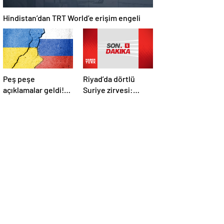
Hindistan’dan TRT World’e erişim engeli
Peş peşe
Riyad’da dörtlü
açıklamalar geldi!
Suriye zirvesi:
İstanbul’daki Rusya-
Cumhurbaşkanı
Ukrayna
Erdoğan Trump,
görüşmelerine
Selman ve Şara ile
kimler katılacak?
görüştü