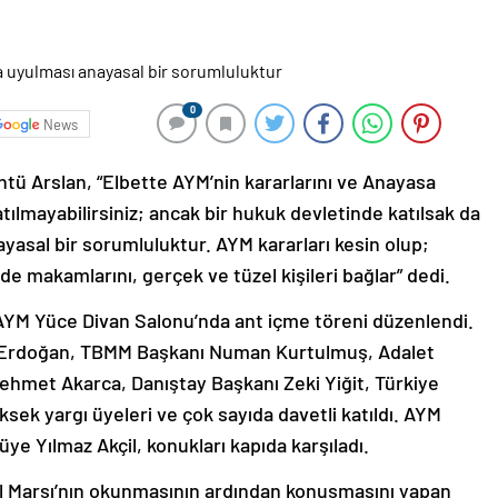
0
News
 Arslan, “Elbette AYM’nin kararlarını ve Anayasa
ılmayabilirsiniz; ancak bir hukuk devletinde katılsak da
yasal bir sorumluluktur. AYM kararları kesin olup;
e makamlarını, gerçek ve tüzel kişileri bağlar” dedi.
n AYM Yüce Divan Salonu’nda ant içme töreni düzenlendi.
Erdoğan, TBMM Başkanı Numan Kurtulmuş, Adalet
ehmet Akarca, Danıştay Başkanı Zeki Yiğit, Türkiye
ksek yargı üyeleri ve çok sayıda davetli katıldı. AYM
üye Yılmaz Akçil, konukları kapıda karşıladı.
al Marşı’nın okunmasının ardından konuşmasını yapan