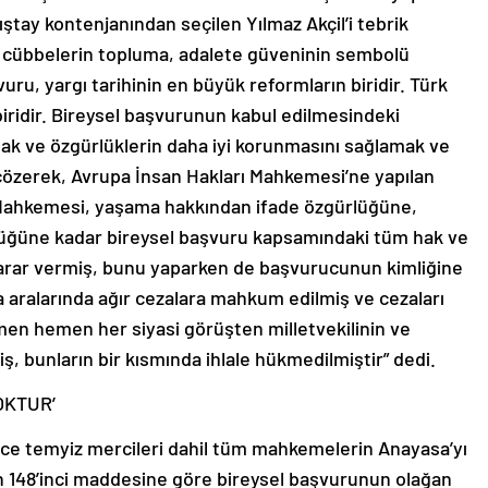
tay kontenjanından seçilen Yılmaz Akçil’i tebrik
an cübbelerin topluma, adalete güveninin sembolü
uru, yargı tarihinin en büyük reformların biridir. Türk
ridir. Bireysel başvurunun kabul edilmesindeki
hak ve özgürlüklerin daha iyi korunmasını sağlamak ve
e çözerek, Avrupa İnsan Hakları Mahkemesi’ne yapılan
 Mahkemesi, yaşama hakkından ifade özgürlüğüne,
üğüne kadar bireysel başvuru kapsamındaki tüm hak ve
e karar vermiş, bunu yaparken de başvurucunun kimliğine
aralarında ağır cezalara mahkum edilmiş ve cezaları
en hemen her siyasi görüşten milletvekilinin ve
miş, bunların bir kısmında ihlale hükmedilmiştir” dedi.
OKTUR’
nce temyiz mercileri dahil tüm mahkemelerin Anayasa’yı
n 148’inci maddesine göre bireysel başvurunun olağan