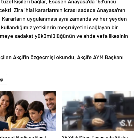
 tüzel kişileri bağlar. Esasen Anayasa’da 153’üncü
i. Zira ihlal kararlarının icrası sadece Anayasa’nın
r. Kararların uygulanması aynı zamanda ve her şeyden
kullandığımız yetkilerin meşruiyetini sağlayan bir
şmeye sadakat yükümlülüğünün ve ahde vefa ilkesinin
len Akçil’in özgeçmişi okundu. Akçil’e AYM Başkanı
gı
nternet Nedir ve Nasıl
25 Yıllık Miras Davasında Gözler