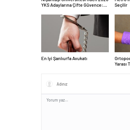
YKS Adaylarına Çifte Güvence:
Seçilir
Sabit Ücret ve Kesintisiz Burs
En Iyi Şanlıurfa Avukatı
Ortopod
Yarası 