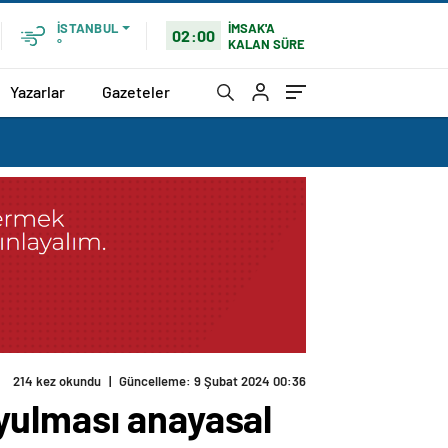
İMSAK'A
İSTANBUL
02:00
KALAN SÜRE
°
Yazarlar
Gazeteler
214 kez okundu
|
Güncelleme: 9 Şubat 2024 00:36
yulması anayasal