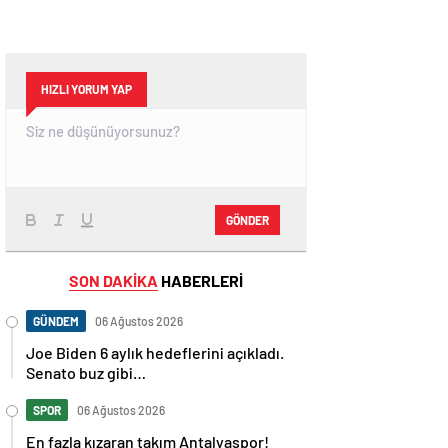
HIZLI YORUM YAP
GÖNDER
SON DAKİKA
HABERLERİ
GÜNDEM
06 Ağustos 2026
Joe Biden 6 aylık hedeflerini açıkladı.
Senato buz gibi…
SPOR
06 Ağustos 2026
En fazla kızaran takım Antalyaspor!