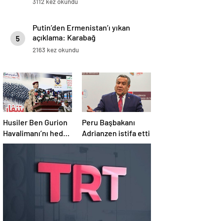
3112 kez okundu
Putin’den Ermenistan’ı yıkan
açıklama: Karabağ
5
Azerbaycan’ın ayrılmaz bir
2163 kez okundu
parçasıdır!
Husiler Ben Gurion
Peru Başbakanı
Havalimanı’nı hedef
Adrianzen istifa etti
aldı