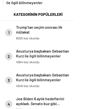
ile ilgili bilinmeyenler
KATEGORİNİN POPÜLERLERİ
Trump’tan seçim sonrası ilk
mülakat
1
8025 kez okundu
Avusturya başbakanı Sebastian
Kurz ile ilgili bilinmeyenler
2
4964 kez okundu
Avusturya başbakanı Sebastian
Kurz ile ilgili bilinmeyenler
3
4949 kez okundu
Joe Biden 6 aylık hedeflerini
açıkladı. Senato buz gibi…
4