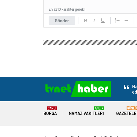
En az 10 karakter gerekli
Gönder
Ha
ed
CANLI
ANLIK
GÜNLÜ
BORSA
NAMAZ VAKITLERI
GAZETELE