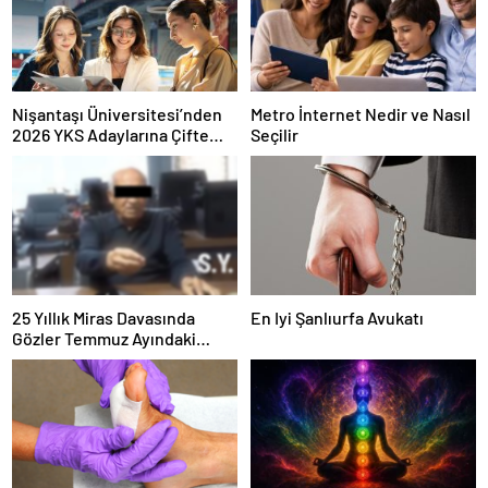
Nişantaşı Üniversitesi’nden
Metro İnternet Nedir ve Nasıl
2026 YKS Adaylarına Çifte
Seçilir
Güvence: Sabit Ücret ve
Kesintisiz Burs
25 Yıllık Miras Davasında
En Iyi Şanlıurfa Avukatı
Gözler Temmuz Ayındaki
Karar Duruşmasına Çevrildi