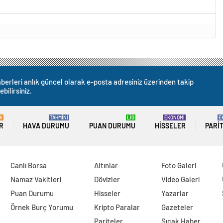
berleri anlık güncel olarak e-posta adresiniz üzerinden takip
ebilirsiniz.
K
TAHMİNİ
LİG
EKONOMİ
E
R
HAVA DURUMU
PUAN DURUMU
HISSELER
PARI
Canlı Borsa
Altınlar
Foto Galeri
Namaz Vakitleri
Dövizler
Video Galeri
Puan Durumu
Hisseler
Yazarlar
Örnek Burç Yorumu
Kripto Paralar
Gazeteler
Pariteler
Sıcak Haber