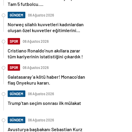
Tam 5 futbolcu….
GÜNDEM
06 Ağustos 2026
Norweç silahlı kuvvetleri kadınlardan
oluşan özel kuvvetler eğitimlerini
başlattı.
SPOR
06 Ağustos 2026
Cristiano Ronaldo’nun akıllara zarar
tüm kariyerinin istatistiğini çıkardık !
SPOR
06 Ağustos 2026
Galatasaray’a kötü haber! Monaco’dan
flaş Onyekuru kararı.
GÜNDEM
06 Ağustos 2026
Trump’tan seçim sonrası ilk mülakat
GÜNDEM
06 Ağustos 2026
Avusturya başbakanı Sebastian Kurz