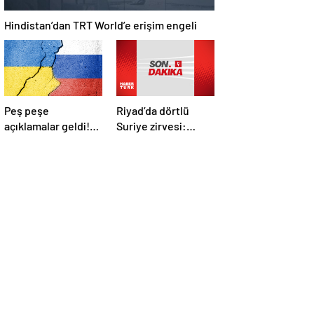
Hindistan’dan TRT World’e erişim engeli
Peş peşe
Riyad’da dörtlü
açıklamalar geldi!
Suriye zirvesi:
İstanbul’daki Rusya-
Cumhurbaşkanı
Ukrayna
Erdoğan Trump,
görüşmelerine
Selman ve Şara ile
kimler katılacak?
görüştü