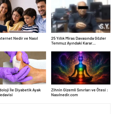
nternet Nedir ve Nasıl
25 Yıllık Miras Davasında Gözler
Temmuz Ayındaki Karar
Duruşmasına Çevrildi
oloji İle Diyabetik Ayak
Zihnin Gizemli Sınırları ve Ötesi :
Tedavisi
Nasılnedir.com