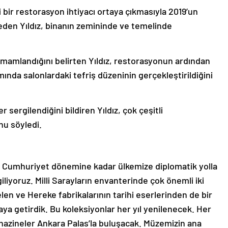
ddi bir restorasyon ihtiyacı ortaya çıkmasıyla 2019’un
deden Yıldız, binanın zemininde ve temelinde
amamlandığını belirten Yıldız, restorasyonun ardından
mında salonlardaki tefriş düzeninin gerçekleştirildiğini
 sergilendiğini bildiren Yıldız, çok çeşitli
nu söyledi.
p Cumhuriyet dönemine kadar ülkemize diplomatik yolla
liyoruz. Milli Sarayların envanterinde çok önemli iki
len ve Hereke fabrikalarının tarihi eserlerinden de bir
raya getirdik. Bu koleksiyonlar her yıl yenilenecek. Her
n hazineler Ankara Palas’la buluşacak. Müzemizin ana