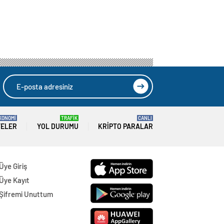
KONOMİ
TRAFİK
CANLI
TELER
YOL DURUMU
KRIPTO PARALAR
Üye Giriş
Üye Kayıt
Şifremi Unuttum