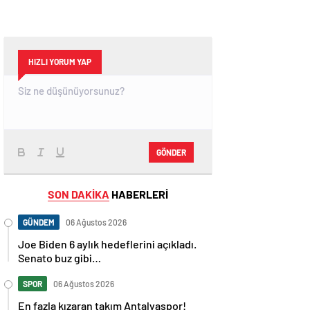
HIZLI YORUM YAP
GÖNDER
SON DAKİKA
HABERLERİ
GÜNDEM
06 Ağustos 2026
Joe Biden 6 aylık hedeflerini açıkladı.
Senato buz gibi…
SPOR
06 Ağustos 2026
En fazla kızaran takım Antalyaspor!