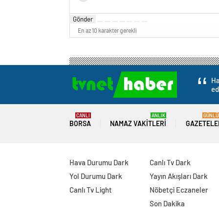
Gönder
En az 10 karakter gerekli
Ha
ed
CANLI
ANLIK
GÜNLÜ
BORSA
NAMAZ VAKITLERI
GAZETELE
Hava Durumu Dark
Canlı Tv Dark
Yol Durumu Dark
Yayın Akışları Dark
Canlı Tv Light
Nöbetçi Eczaneler
Son Dakika