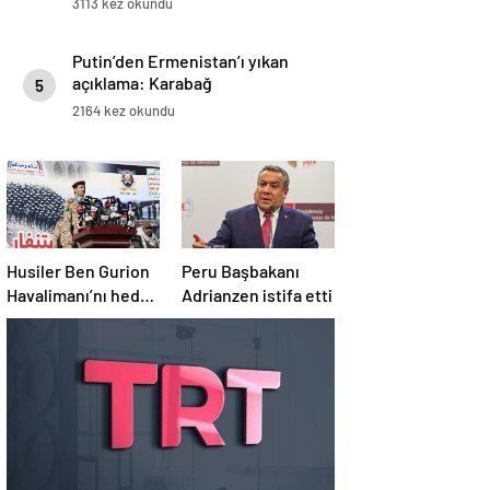
3113 kez okundu
Putin’den Ermenistan’ı yıkan
açıklama: Karabağ
5
Azerbaycan’ın ayrılmaz bir
2164 kez okundu
parçasıdır!
Husiler Ben Gurion
Peru Başbakanı
Havalimanı’nı hedef
Adrianzen istifa etti
aldı