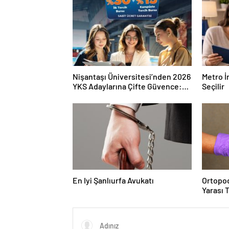
Nişantaşı Üniversitesi’nden 2026
Metro İ
YKS Adaylarına Çifte Güvence:
Seçilir
Sabit Ücret ve Kesintisiz Burs
En Iyi Şanlıurfa Avukatı
Ortopod
Yarası 