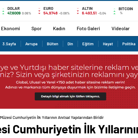
DOLAR
EURO
ALTIN
BITCOIN
47,6009
54,9748
6.493,51
%
0.06%
-0.08%
-0,04
Ekonomi
Spor
Kadın
Foto Galeri
Videolar
3.Sayfa
Avrupa
Bülten
Din
Eğitim
Hayat
Politika
üzesi Cumhuriyetin İlk Yıllarının Anıtsal Yapılarından Biridir
i Cumhuriyetin İlk Yıllarını