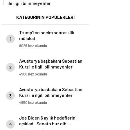
ile ilgili bilinmeyenler
KATEGORİNİN POPÜLERLERİ
Trump’tan seçim sonrası ilk
mülakat
1
8026 kez okundu
Avusturya başbakanı Sebastian
Kurz ile ilgili bilinmeyenler
2
4966 kez okundu
Avusturya başbakanı Sebastian
Kurz ile ilgili bilinmeyenler
3
4950 kez okundu
Joe Biden 6 aylık hedeflerini
açıkladı. Senato buz gibi…
4