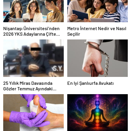
Nişantaşı Üniversitesi’nden
Metro İnternet Nedir ve Nasıl
2026 YKS Adaylarına Çifte
Seçilir
Güvence: Sabit Ücret ve
Kesintisiz Burs
25 Yıllık Miras Davasında
En Iyi Şanlıurfa Avukatı
Gözler Temmuz Ayındaki
Karar Duruşmasına Çevrildi