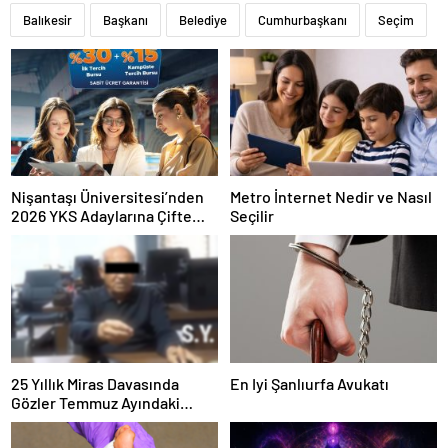
Balıkesir
Başkanı
Belediye
Cumhurbaşkanı
Seçim
Nişantaşı Üniversitesi’nden
Metro İnternet Nedir ve Nasıl
2026 YKS Adaylarına Çifte
Seçilir
Güvence: Sabit Ücret ve
Kesintisiz Burs
25 Yıllık Miras Davasında
En Iyi Şanlıurfa Avukatı
Gözler Temmuz Ayındaki
Karar Duruşmasına Çevrildi