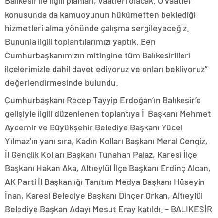
Balıkesir ile ilgili planları, vaatleri olacak. O vaatler
konusunda da kamuoyunun hükümetten beklediği
hizmetleri alma yönünde çalışma sergileyeceğiz.
Bununla ilgili toplantılarımızı yaptık. Ben
Cumhurbaşkanımızın mitingine tüm Balıkesirlileri
ilçelerimizle dahil davet ediyoruz ve onları bekliyoruz”
değerlendirmesinde bulundu.
Cumhurbaşkanı Recep Tayyip Erdoğan’ın Balıkesir’e
gelişiyle ilgili düzenlenen toplantıya İl Başkanı Mehmet
Aydemir ve Büyükşehir Belediye Başkanı Yücel
Yılmaz’ın yanı sıra, Kadın Kolları Başkanı Meral Cengiz,
İl Gençlik Kolları Başkanı Tunahan Palaz, Karesi İlçe
Başkanı Hakan Aka, Altıeylül İlçe Başkanı Erdinç Alcan,
AK Parti İl Başkanlığı Tanıtım Medya Başkanı Hüseyin
İnan, Karesi Belediye Başkanı Dinçer Orkan, Altıeylül
Belediye Başkan Adayı Mesut Eray katıldı. – BALIKESİR