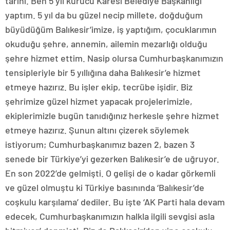
tarihi. Ben 5 yıl kurucu Karesi Belediye Başkanlığı
yaptım. 5 yıl da bu güzel necip millete, doğduğum
büyüdüğüm Balıkesir’imize, iş yaptığım, çocuklarımın
okuduğu şehre, annemin, ailemin mezarlığı olduğu
şehre hizmet ettim. Nasip olursa Cumhurbaşkanımızın
tensipleriyle bir 5 yıllığına daha Balıkesir’e hizmet
etmeye hazırız. Bu işler ekip, tecrübe işidir. Biz
şehrimize güzel hizmet yapacak projelerimizle,
ekiplerimizle bugün tanıdığınız herkesle şehre hizmet
etmeye hazırız. Şunun altını çizerek söylemek
istiyorum; Cumhurbaşkanımız bazen 2, bazen 3
senede bir Türkiye’yi gezerken Balıkesir’e de uğruyor.
En son 2022’de gelmişti. O gelişi de o kadar görkemli
ve güzel olmuştu ki Türkiye basınında ‘Balıkesir’de
coşkulu karşılama’ dediler. Bu işte ‘AK Parti hala devam
edecek, Cumhurbaşkanımızın halkla ilgili sevgisi asla