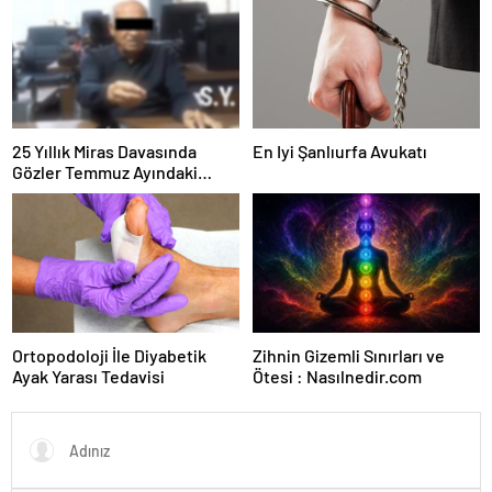
Kesintisiz Burs
25 Yıllık Miras Davasında
En Iyi Şanlıurfa Avukatı
Gözler Temmuz Ayındaki
Karar Duruşmasına Çevrildi
Ortopodoloji İle Diyabetik
Zihnin Gizemli Sınırları ve
Ayak Yarası Tedavisi
Ötesi : Nasılnedir.com