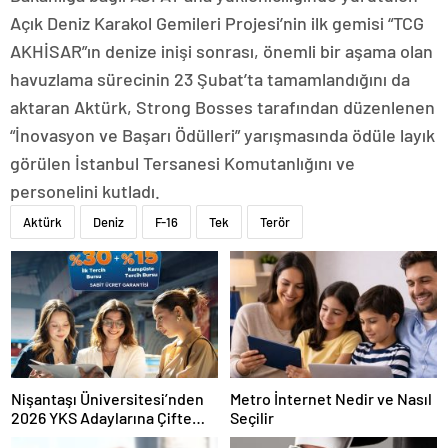
Açık Deniz Karakol Gemileri Projesi’nin ilk gemisi “TCG
AKHİSAR”ın denize inişi sonrası, önemli bir aşama olan
havuzlama sürecinin 23 Şubat’ta tamamlandığını da
aktaran Aktürk, Strong Bosses tarafından düzenlenen
“İnovasyon ve Başarı Ödülleri” yarışmasında ödüle layık
görülen İstanbul Tersanesi Komutanlığını ve
personelini kutladı.
Aktürk
Deniz
F-16
Tek
Terör
Nişantaşı Üniversitesi’nden
Metro İnternet Nedir ve Nasıl
2026 YKS Adaylarına Çifte
Seçilir
Güvence: Sabit Ücret ve