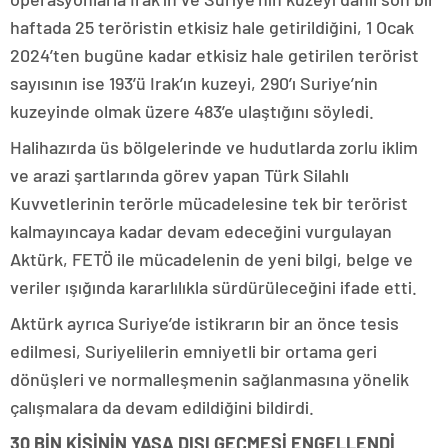
haftada 25 teröristin etkisiz hale getirildiğini, 1 Ocak
2024’ten bugüne kadar etkisiz hale getirilen terörist
sayısının ise 193’ü Irak’ın kuzeyi, 290’ı Suriye’nin
kuzeyinde olmak üzere 483’e ulaştığını söyledi.
Halihazırda üs bölgelerinde ve hudutlarda zorlu iklim
ve arazi şartlarında görev yapan Türk Silahlı
Kuvvetlerinin terörle mücadelesine tek bir terörist
kalmayıncaya kadar devam edeceğini vurgulayan
Aktürk, FETÖ ile mücadelenin de yeni bilgi, belge ve
veriler ışığında kararlılıkla sürdürüleceğini ifade etti.
Aktürk ayrıca Suriye’de istikrarın bir an önce tesis
edilmesi, Suriyelilerin emniyetli bir ortama geri
dönüşleri ve normalleşmenin sağlanmasına yönelik
çalışmalara da devam edildiğini bildirdi.
30 BİN KİŞİNİN YASA DIŞI GEÇMESİ ENGELLENDİ