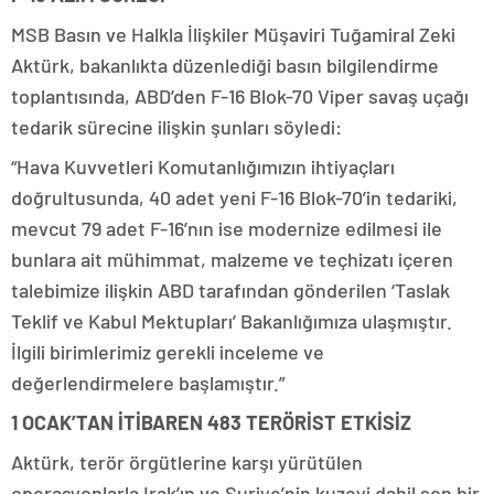
MSB Basın ve Halkla İlişkiler Müşaviri Tuğamiral Zeki
Aktürk, bakanlıkta düzenlediği basın bilgilendirme
toplantısında, ABD’den F-16 Blok-70 Viper savaş uçağı
tedarik sürecine ilişkin şunları söyledi:
“Hava Kuvvetleri Komutanlığımızın ihtiyaçları
doğrultusunda, 40 adet yeni F-16 Blok-70’in tedariki,
mevcut 79 adet F-16’nın ise modernize edilmesi ile
bunlara ait mühimmat, malzeme ve teçhizatı içeren
talebimize ilişkin ABD tarafından gönderilen ‘Taslak
Teklif ve Kabul Mektupları’ Bakanlığımıza ulaşmıştır.
İlgili birimlerimiz gerekli inceleme ve
değerlendirmelere başlamıştır.”
1 OCAK’TAN İTİBAREN 483 TERÖRİST ETKİSİZ
Aktürk, terör örgütlerine karşı yürütülen
operasyonlarla Irak’ın ve Suriye’nin kuzeyi dahil son bir