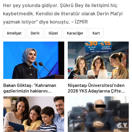
Her şey yolunda gidiyor. Şükrü Bey ile iletişimi hiç
kaybetmedik. Kendisi de literatür olarak Derin Mai’yi
yazmak istiyor” diye konuştu. – İZMİR
Ameliyat
Derin
Güzel
Karaciğer
Kart
Bakan Göktaş: “Kahraman
Nişantaşı Üniversitesi’nden
gazilerimizin haklarını
2026 YKS Adaylarına Çifte
güçlendiren yeni bir dönemin
Güvence: Sabit Ücret ve
kapılarını aralıyoruz”
Kesintisiz Burs