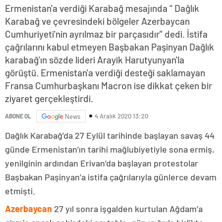
Ermenistan'a verdiği Karabağ mesajında “ Dağlık
Karabağ ve çevresindeki bölgeler Azerbaycan
Cumhuriyeti'nin ayrılmaz bir parçasıdır” dedi. İstifa
çağrılarını kabul etmeyen Başbakan Paşinyan Dağlık
karabağ'ın sözde lideri Arayik Harutyunyan'la
görüştü. Ermenistan'a verdiği desteği saklamayan
Fransa Cumhurbaşkanı Macron ise dikkat çeken bir
ziyaret gerçekleştirdi.
4 Aralık 2020 13:20
ABONE OL
News
Dağlık Karabağ’da 27 Eylül tarihinde başlayan savaş 44
günde Ermenistan’ın tarihi mağlubiyetiyle sona ermiş,
yenilginin ardından Erivan’da başlayan protestolar
Başbakan Paşinyan’a istifa çağrılarıyla günlerce devam
etmişti.
Azerbaycan
27 yıl sonra işgalden kurtulan Ağdam’a