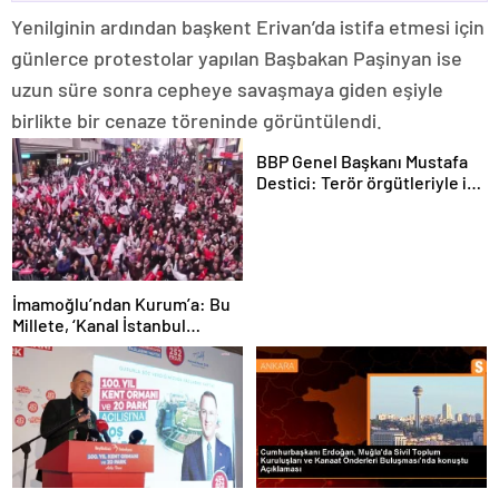
Yenilginin ardından başkent Erivan’da istifa etmesi için
günlerce protestolar yapılan Başbakan Paşinyan ise
uzun süre sonra cepheye savaşmaya giden eşiyle
birlikte bir cenaze töreninde görüntülendi.
BBP Genel Başkanı Mustafa
Destici: Terör örgütleriyle iş
yapılamaz
İmamoğlu’ndan Kurum’a: Bu
Millete, ‘Kanal İstanbul
Gündemimde Yok’ Demeyene
Kadar, Sana Bu Soruyu
Soracağım