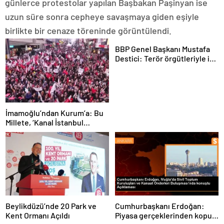
günlerce protestolar yapılan Başbakan Paşinyan ise
uzun süre sonra cepheye savaşmaya giden eşiyle
birlikte bir cenaze töreninde görüntülendi.
BBP Genel Başkanı Mustafa
Destici: Terör örgütleriyle iş
yapılamaz
İmamoğlu’ndan Kurum’a: Bu
Millete, ‘Kanal İstanbul
Gündemimde Yok’ Demeyene
Kadar, Sana Bu Soruyu
Soracağım
Beylikdüzü’nde 20 Park ve
Cumhurbaşkanı Erdoğan:
Kent Ormanı Açıldı
Piyasa gerçeklerinden kopuk