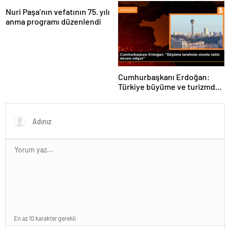
fiyat artışlarına mücadele
edeceğiz
Nuri Paşa’nın vefatının 75. yılı
anma programı düzenlendi
Cumhurbaşkanı Erdoğan:
Türkiye büyüme ve turizmde
olumlu tabloyu sürdürüyor
En az 10 karakter gerekli