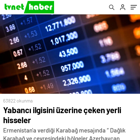
63822 okunma
Yabancı ilgisini üzerine çeken yerli
hisseler
Ermenistan'a verdiği Karabağ mesajında “ Dağlık
Karabağ ve çevresindeki bölgeler Azerbaycan