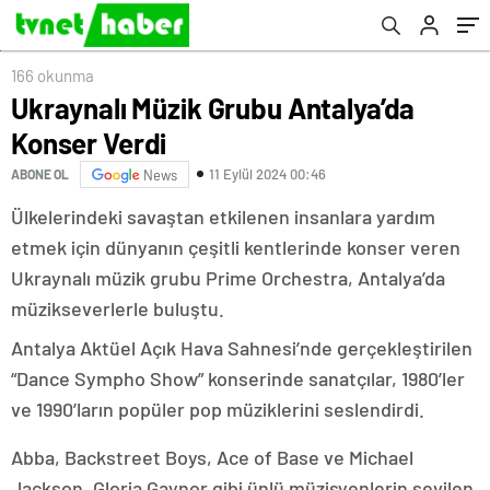
166 okunma
Ukraynalı Müzik Grubu Antalya’da
Konser Verdi
11 Eylül 2024 00:46
ABONE OL
News
Ülkelerindeki savaştan etkilenen insanlara yardım
etmek için dünyanın çeşitli kentlerinde konser veren
Ukraynalı müzik grubu Prime Orchestra, Antalya’da
müzikseverlerle buluştu.
Antalya Aktüel Açık Hava Sahnesi’nde gerçekleştirilen
“Dance Sympho Show” konserinde sanatçılar, 1980’ler
ve 1990’ların popüler pop müziklerini seslendirdi.
Abba, Backstreet Boys, Ace of Base ve Michael
Jackson, Gloria Gaynor gibi ünlü müzisyenlerin sevilen