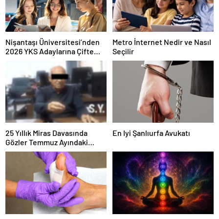
Nişantaşı Üniversitesi’nden
Metro İnternet Nedir ve Nasıl
2026 YKS Adaylarına Çifte
Seçilir
Güvence: Sabit Ücret ve
Kesintisiz Burs
25 Yıllık Miras Davasında
En Iyi Şanlıurfa Avukatı
Gözler Temmuz Ayındaki
Karar Duruşmasına Çevrildi