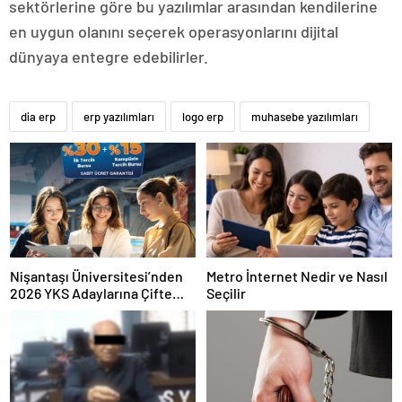
sektörlerine göre bu yazılımlar arasından kendilerine
en uygun olanını seçerek operasyonlarını dijital
dünyaya entegre edebilirler.
dia erp
erp yazılımları
logo erp
muhasebe yazılımları
Nişantaşı Üniversitesi’nden
Metro İnternet Nedir ve Nasıl
2026 YKS Adaylarına Çifte
Seçilir
Güvence: Sabit Ücret ve
Kesintisiz Burs