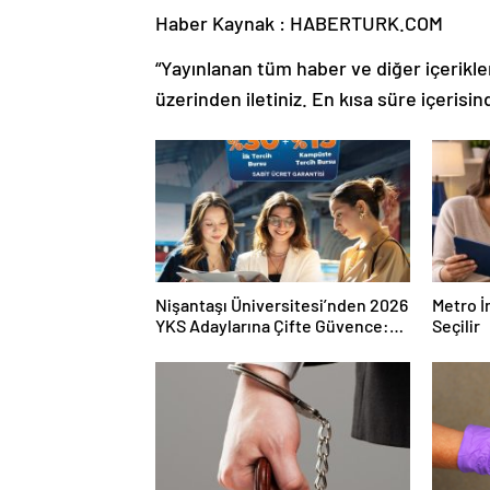
Haber Kaynak : HABERTURK.COM
“Yayınlanan tüm haber ve diğer içerikler i
üzerinden iletiniz. En kısa süre içerisin
Nişantaşı Üniversitesi’nden 2026
Metro İ
YKS Adaylarına Çifte Güvence:
Seçilir
Sabit Ücret ve Kesintisiz Burs