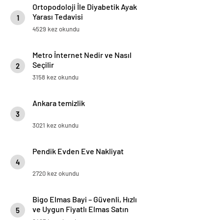
Ortopodoloji İle Diyabetik Ayak
Yarası Tedavisi
1
4529 kez okundu
Metro İnternet Nedir ve Nasıl
Seçilir
2
3158 kez okundu
Ankara temizlik
3
3021 kez okundu
Pendik Evden Eve Nakliyat
4
2720 kez okundu
Bigo Elmas Bayi – Güvenli, Hızlı
ve Uygun Fiyatlı Elmas Satın
5
Almanın Yeni Adresi