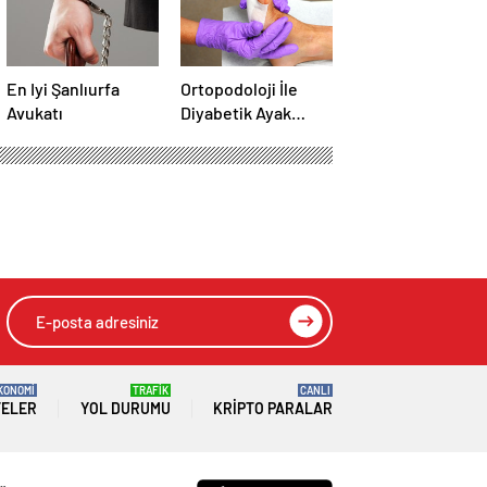
En Iyi Şanlıurfa
Ortopodoloji İle
Avukatı
Diyabetik Ayak
Yarası Tedavisi
KONOMİ
TRAFİK
CANLI
TELER
YOL DURUMU
KRIPTO PARALAR