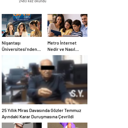
2483 kez okundu
Nişantaşı
Metro İnternet
Üniversitesi’nden
Nedir ve Nasıl
2026 YKS
Seçilir
Adaylarına Çifte
Güvence: Sabit
Ücret ve Kesintisiz
Burs
25 Yıllık Miras Davasında Gözler Temmuz
Ayındaki Karar Duruşmasına Çevrildi