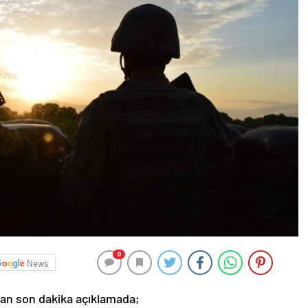
0
News
lan son dakika açıklamada;