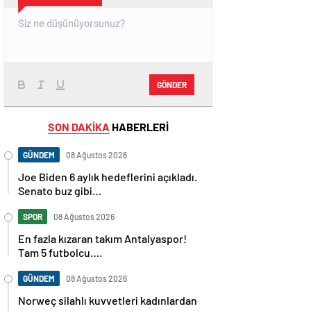
GÖNDER
SON DAKİKA
HABERLERİ
GÜNDEM
08 Ağustos 2026
Joe Biden 6 aylık hedeflerini açıkladı.
Senato buz gibi…
SPOR
08 Ağustos 2026
En fazla kızaran takım Antalyaspor!
Tam 5 futbolcu….
GÜNDEM
08 Ağustos 2026
Norweç silahlı kuvvetleri kadınlardan