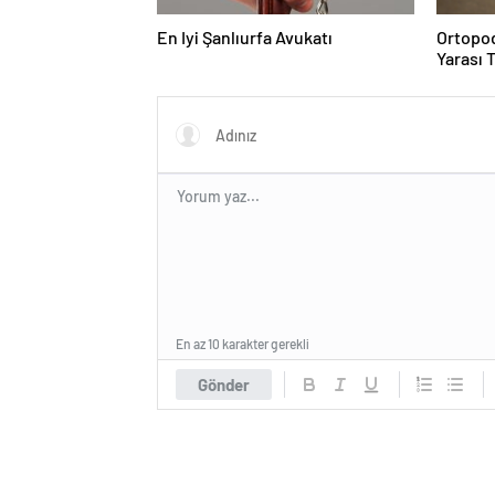
En Iyi Şanlıurfa Avukatı
Ortopod
Yarası 
En az 10 karakter gerekli
Gönder