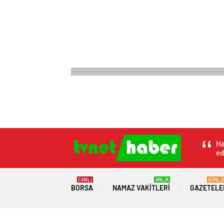
Ha
ed
CANLI
ANLIK
GÜNLÜ
BORSA
NAMAZ VAKITLERI
GAZETELE