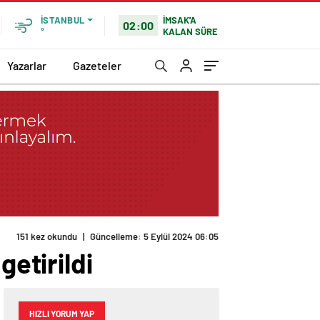
İMSAK'A
İSTANBUL
02:00
KALAN SÜRE
°
Yazarlar
Gazeteler
151 kez okundu
|
Güncelleme: 5 Eylül 2024 06:05
getirildi
HIZLI YORUM YAP