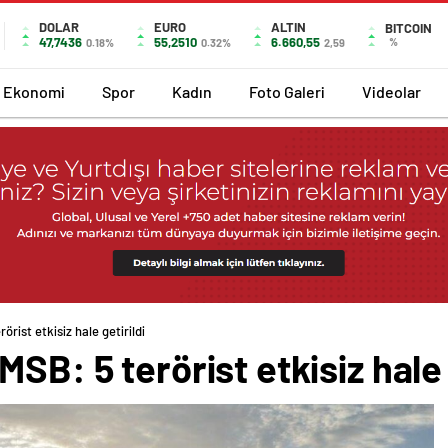
DOLAR
EURO
ALTIN
BITCOIN
47,7436
55,2510
6.660,55
%
0.18%
0.32%
2,59
Ekonomi
Spor
Kadın
Foto Galeri
Videolar
rist etkisiz hale getirildi
SB: 5 terörist etkisiz hale 