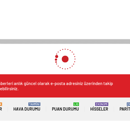
berleri anlık güncel olarak e-posta adresiniz üzerinden takip
ebilirsiniz.
K
TAHMİNİ
LİG
EKONOMİ
E
R
HAVA DURUMU
PUAN DURUMU
HISSELER
PARI