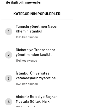
ile ilgili bilinmeyenler
KATEGORİNİN POPÜLERLERİ
Tunuslu yönetmen Nacer
Khemir İstanbul
1
Üniversitesi’nde söyleşi yaptı
1918 kez okundu
Diabate’ye Trabzonspor
yönetiminden kesik! .
2
1141 kez okundu
İstanbul Üniversitesi,
vatandaşların ziyaretine
3
kısıtlama getirdi
1133 kez okundu
Akdeniz Belediye Başkanı
Mustafa Gültak, Halkın
4
Teveccühüyle Hizmete Devam