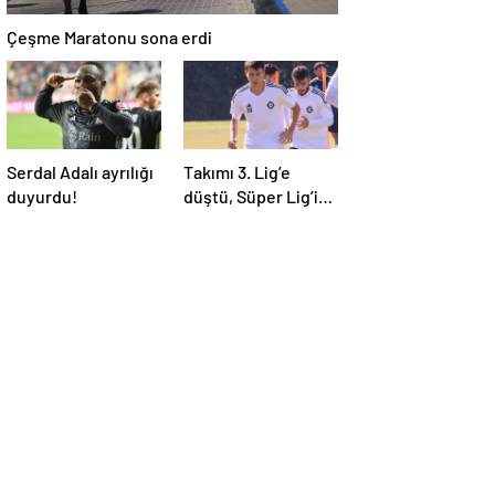
Çeşme Maratonu sona erdi
Serdal Adalı ayrılığı
Takımı 3. Lig’e
duyurdu!
düştü, Süper Lig’in
gözdesi oldu