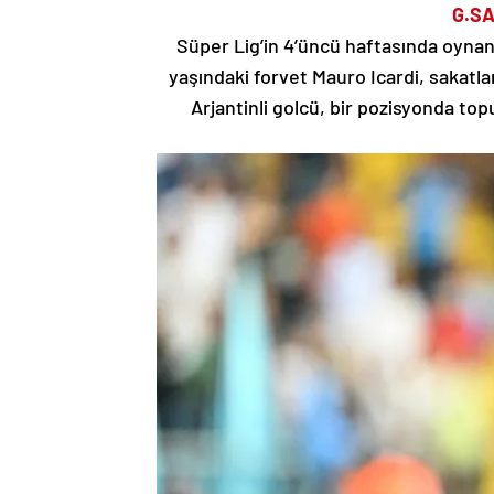
G.SA
Süper Lig’in 4’üncü haftasında oyna
yaşındaki forvet Mauro Icardi, sakatl
Arjantinli golcü, bir pozisyonda to