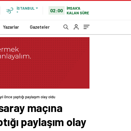
İMSAK'A
İSTANBUL
02:00
KALAN SÜRE
°
Yazarlar
Gazeteler
l önce yaptığı paylaşım olay oldu
asaray maçına
tığı paylaşım olay