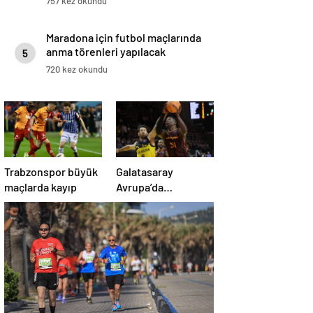
757 kez okundu
Edeceğini Söyledi
Maradona için futbol maçlarında
anma törenleri yapılacak
5
720 kez okundu
Trabzonspor büyük
Galatasaray
maçlarda kayıp
Avrupa’da
şampiyonluk için
parkede