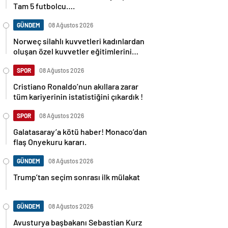
Tam 5 futbolcu….
GÜNDEM
08 Ağustos 2026
Norweç silahlı kuvvetleri kadınlardan
oluşan özel kuvvetler eğitimlerini
başlattı.
SPOR
08 Ağustos 2026
Cristiano Ronaldo’nun akıllara zarar
tüm kariyerinin istatistiğini çıkardık !
SPOR
08 Ağustos 2026
Galatasaray’a kötü haber! Monaco’dan
flaş Onyekuru kararı.
GÜNDEM
08 Ağustos 2026
Trump’tan seçim sonrası ilk mülakat
GÜNDEM
08 Ağustos 2026
Avusturya başbakanı Sebastian Kurz