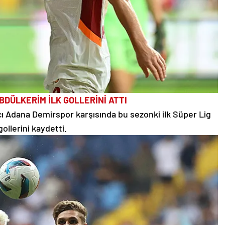
DÜLKERİM İLK GOLLERİNİ ATTI
 Adana Demirspor karşısında bu sezonki ilk Süper Lig
gollerini kaydetti.