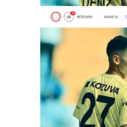
0
BEĞENDİM
ABONE OL