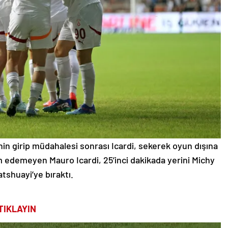
nin girip müdahalesi sonrası Icardi, sekerek oyun dışına
m edemeyen Mauro Icardi, 25’inci dakikada yerini Michy
tshuayi’ye bıraktı.
TIKLAYIN