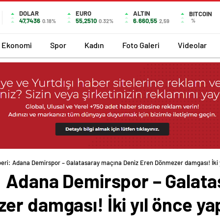
DOLAR
EURO
ALTIN
BITCOIN
47,7436
55,2510
6.660,55
%
0.18%
0.32%
2,59
Ekonomi
Spor
Kadın
Foto Galeri
Videolar
eri: Adana Demirspor – Galatasaray maçına Deniz Eren Dönmezer damgası! İki yı
: Adana Demirspor – Galat
r damgası! İki yıl önce yap