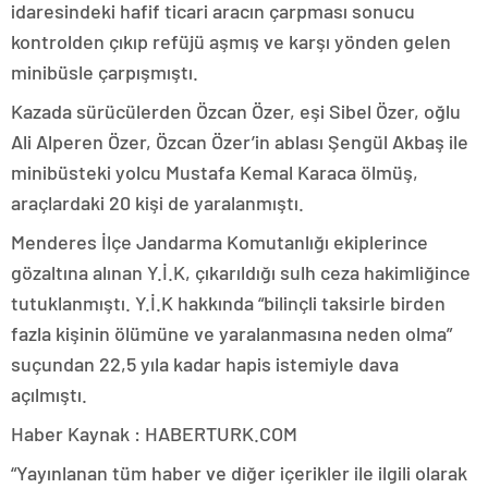
idaresindeki hafif ticari aracın çarpması sonucu
kontrolden çıkıp refüjü aşmış ve karşı yönden gelen
minibüsle çarpışmıştı.
Kazada sürücülerden Özcan Özer, eşi Sibel Özer, oğlu
Ali Alperen Özer, Özcan Özer’in ablası Şengül Akbaş ile
minibüsteki yolcu Mustafa Kemal Karaca ölmüş,
araçlardaki 20 kişi de yaralanmıştı.
Menderes İlçe Jandarma Komutanlığı ekiplerince
gözaltına alınan Y.İ.K, çıkarıldığı sulh ceza hakimliğince
tutuklanmıştı. Y.İ.K hakkında “bilinçli taksirle birden
fazla kişinin ölümüne ve yaralanmasına neden olma”
suçundan 22,5 yıla kadar hapis istemiyle dava
açılmıştı.
Haber Kaynak : HABERTURK.COM
“Yayınlanan tüm haber ve diğer içerikler ile ilgili olarak