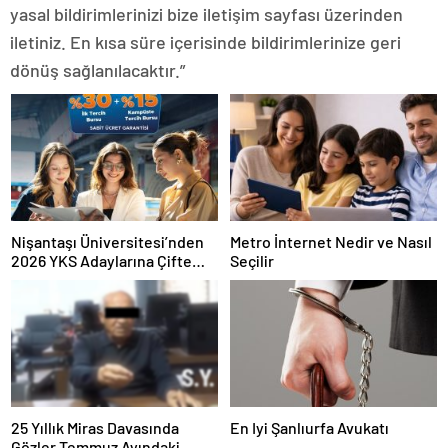
yasal bildirimlerinizi bize iletişim sayfası üzerinden
iletiniz. En kısa süre içerisinde bildirimlerinize geri
dönüş sağlanılacaktır.”
Nişantaşı Üniversitesi’nden
Metro İnternet Nedir ve Nasıl
2026 YKS Adaylarına Çifte
Seçilir
Güvence: Sabit Ücret ve
Kesintisiz Burs
25 Yıllık Miras Davasında
En Iyi Şanlıurfa Avukatı
Gözler Temmuz Ayındaki