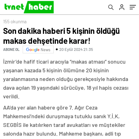
155 okunma
Son dakika haberi 5 kişinin öldüğü
makas dehşetinde karar!
20 Eylül 2024 21:35
ABONE OL
News
İzmir’de hafif ticari aracıyla “makas atması” sonucu
yaşanan kazada 5 kişinin ölümüne 20 kişinin
yaralanmasına neden olduğu gerekçesiyle hakkında
dava açılan 19 yaşındaki sürücüye, 18 yıl hapis cezası
verildi.
AA’da yer alan habere göre 7. Ağır Ceza
Mahkemesi’ndeki duruşmaya tutuklu sanık Y.İ.K,
SEGBİS ile katılırken taraf avukatları ve müştekiler
salonda hazır bulundu. Mahkeme başkanı, adli tıp