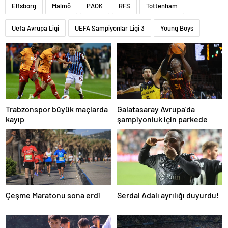
Elfsborg
Malmö
PAOK
RFS
Tottenham
Uefa Avrupa Ligi
UEFA Şampiyonlar Ligi 3
Young Boys
Trabzonspor büyük maçlarda
Galatasaray Avrupa’da
kayıp
şampiyonluk için parkede
Çeşme Maratonu sona erdi
Serdal Adalı ayrılığı duyurdu!