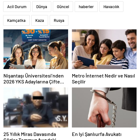
Acil Durum
Dünya
Güncel
haberler
Havacılık
Kamçatka
Kaza
Rusya
Nişantaşı Üniversitesi’nden
Metro İnternet Nedir ve Nasıl
2026 YKS Adaylarına Çifte
Seçilir
Güvence: Sabit Ücret ve
Kesintisiz Burs
25 Yıllık Miras Davasında
En Iyi Şanlıurfa Avukatı
Gözler Temmuz Ayındaki