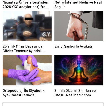
Nişantaşı Üniversitesi’nden
Metro İnternet Nedir ve Nasıl
2026 YKS Adaylarına Çifte
Seçilir
Güvence: Sabit Ücret ve
Kesintisiz Burs
25 Yıllık Miras Davasında
En Iyi Şanlıurfa Avukatı
Gözler Temmuz Ayındaki
Karar Duruşmasına Çevrildi
Ortopodoloji İle Diyabetik
Zihnin Gizemli Sınırları ve
Ayak Yarası Tedavisi
Ötesi : Nasılnedir.com