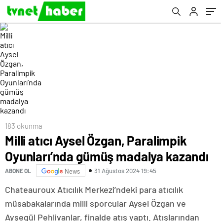
183 okunma
Milli atıcı Aysel Özgan, Paralimpik
Oyunları’nda gümüş madalya kazandı
31 Ağustos 2024 19:45
ABONE OL
News
Chateauroux Atıcılık Merkezi’ndeki para atıcılık
müsabakalarında milli sporcular Aysel Özgan ve
Ayşegül Pehlivanlar, finalde atış yaptı. Atışlarından