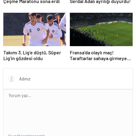
Çeşme Maratonu sona erdi
Serdal Adalı ayrılığı duyurdu!
Takımı 3. Lig’e düştü, Süper
Fransa’da olaylı maç!
Lig’in gözdesi oldu
Taraftarlar sahaya girmeye
çalıştı!