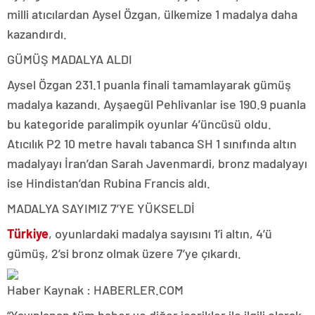
milli atıcılardan Aysel Özgan, ülkemize 1 madalya daha
kazandırdı.
GÜMÜŞ MADALYA ALDI
Aysel Özgan 231.1 puanla finali tamamlayarak gümüş
madalya kazandı. Ayşaegül Pehlivanlar ise 190.9 puanla
bu kategoride paralimpik oyunlar 4’üncüsü oldu.
Atıcılık P2 10 metre havalı tabanca SH 1 sınıfında altın
madalyayı İran’dan Sarah Javenmardi, bronz madalyayı
ise Hindistan’dan Rubina Francis aldı.
MADALYA SAYIMIZ 7’YE YÜKSELDİ
Türkiye
, oyunlardaki madalya sayısını 1’i altın, 4’ü
gümüş, 2’si bronz olmak üzere 7’ye çıkardı.
Haber Kaynak : HABERLER.COM