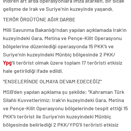
indiren art arda operasyonlara imza atarken, bir sıcak
gelişme de Irak ve Suriye’nin kuzeyinde yaşandı.
TERÖR ÖRGÜTÜNE AĞIR DARBE
Milli Savunma Bakanlığı’ndan yapılan açıklamada Irak’ın
kuzeyindeki Gara, Metina ve Pençe-Kilit Operasyonu
bölgelerine düzenlediği operasyonda 15 PKK’lı ve
Suriye’nin kuzeyindeki Münbiç bölgesinde 2 PKK/
Ypg
‘li terörist olmak üzere toplam 17 teröristi etkisiz
hale getirildiği ifade edildi.
“ENSELERİNDE OLMAYA DEVAM EDECEĞİZ”
MSB’den yapılan açıklama şu şekilde; “Kahraman Türk
Silahlı Kuvvetlerimiz; Irak’ın kuzeyindeki Gara, Metina
ve Pençe-Kilit Operasyonu bölgelerinde tespit ettiği 15
PKK’lı terörist ile Suriye’nin kuzeyindeki Münbiç
bölgesinde belirlediği 2 PKK/YPG’li teröristi etkisiz