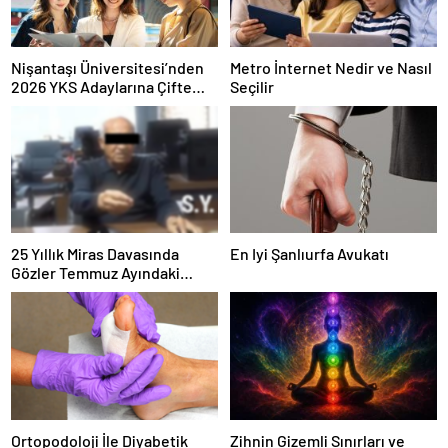
Nişantaşı Üniversitesi’nden
Metro İnternet Nedir ve Nasıl
2026 YKS Adaylarına Çifte
Seçilir
Güvence: Sabit Ücret ve
Kesintisiz Burs
25 Yıllık Miras Davasında
En Iyi Şanlıurfa Avukatı
Gözler Temmuz Ayındaki
Karar Duruşmasına Çevrildi
Ortopodoloji İle Diyabetik
Zihnin Gizemli Sınırları ve