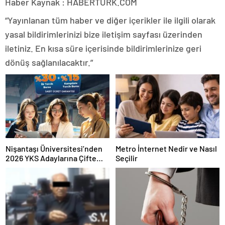
Haber Kaynak : HABERTURK.COM
“Yayınlanan tüm haber ve diğer içerikler ile ilgili olarak
yasal bildirimlerinizi bize iletişim sayfası üzerinden
iletiniz. En kısa süre içerisinde bildirimlerinize geri
dönüş sağlanılacaktır.”
Nişantaşı Üniversitesi’nden
Metro İnternet Nedir ve Nasıl
2026 YKS Adaylarına Çifte
Seçilir
Güvence: Sabit Ücret ve
Kesintisiz Burs