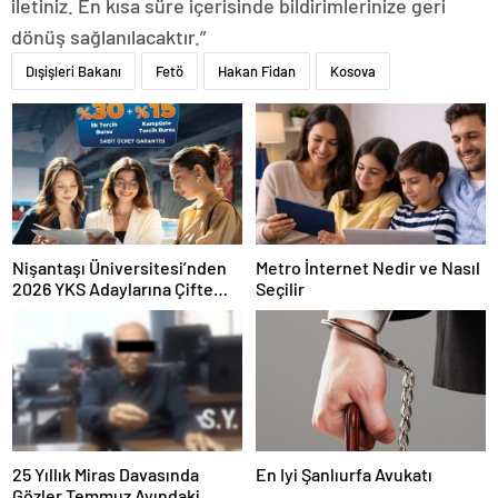
iletiniz. En kısa süre içerisinde bildirimlerinize geri
dönüş sağlanılacaktır.”
Dışişleri Bakanı
Fetö
Hakan Fidan
Kosova
Nişantaşı Üniversitesi’nden
Metro İnternet Nedir ve Nasıl
2026 YKS Adaylarına Çifte
Seçilir
Güvence: Sabit Ücret ve
Kesintisiz Burs
25 Yıllık Miras Davasında
En Iyi Şanlıurfa Avukatı
Gözler Temmuz Ayındaki